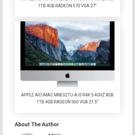
1TB 4GB RADEON 570 VGA 27″
APPLE AIO IMAC MNE02TU-A I5 R4K 3.4GHZ 8GB
1TB 4GB RADEON 560 VGA 21.5″
About The Author