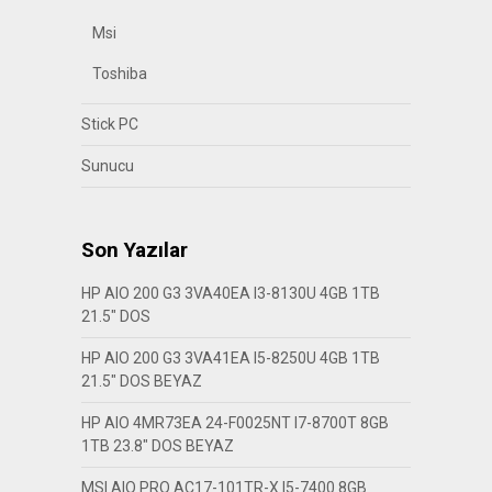
Msi
Toshiba
Stick PC
Sunucu
Son Yazılar
HP AIO 200 G3 3VA40EA I3-8130U 4GB 1TB
21.5″ DOS
HP AIO 200 G3 3VA41EA I5-8250U 4GB 1TB
21.5″ DOS BEYAZ
HP AIO 4MR73EA 24-F0025NT I7-8700T 8GB
1TB 23.8″ DOS BEYAZ
MSI AIO PRO AC17-101TR-X I5-7400 8GB