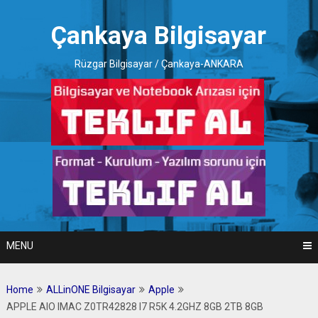
Skip
to
Çankaya Bilgisayar
content
Rüzgar Bilgisayar / Çankaya-ANKARA
MENU
Home
ALLinONE Bilgisayar
Apple
APPLE AIO IMAC Z0TR42828 I7 R5K 4.2GHZ 8GB 2TB 8GB