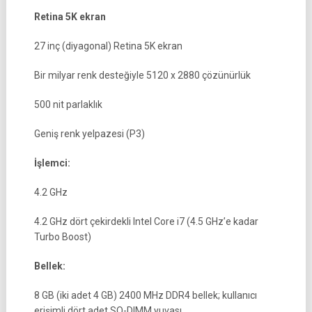
Retina 5K ekran
27 inç (diyagonal) Retina 5K ekran
Bir milyar renk desteğiyle 5120 x 2880 çözünürlük
500 nit parlaklık
Geniş renk yelpazesi (P3)
İşlemci:
4.2 GHz
4.2 GHz dört çekirdekli Intel Core i7 (4.5 GHz’e kadar
Turbo Boost)
Bellek:
8 GB (iki adet 4 GB) 2400 MHz DDR4 bellek; kullanıcı
erişimli dört adet SO-DIMM yuvası