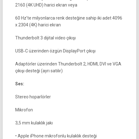
2160 (4K UHD) harici ekran veya
60 Hz’te milyonlarca renk desteğine sahip iki adet 4096
x 2304 (4K) harici ekran
Thunderbolt 3 dijital video çıkışı
USB‑C üzerinden özgün DisplayPort çıkışı
Adaptörler üzerinden Thunderbolt 2, HDMI, DVI ve VGA
çıkışı desteği (ayrı satılır)
Ses:
Stereo hoparlörler
Mikrofon
3,5 mm kulaklık jakı
• Apple iPhone mikrofonlu kulaklık desteği