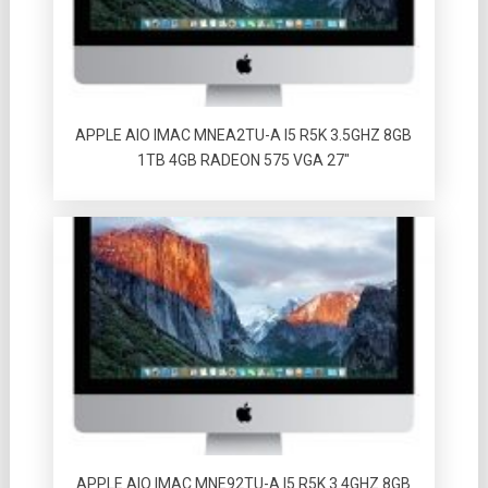
APPLE AIO IMAC MNEA2TU-A I5 R5K 3.5GHZ 8GB
1TB 4GB RADEON 575 VGA 27″
APPLE AIO IMAC MNE92TU-A I5 R5K 3.4GHZ 8GB