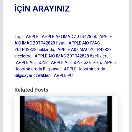
İÇİN ARAYINIZ
Tags:
APPLE
,
APPLE AIO IMAC Z0TR42828
,
APPLE
AIO IMAC Z0TR42828 fiyatı
,
APPLE AIO IMAC
Z0TR42828 hakkında
,
APPLE AIO IMAC Z0TR42828
inceleme
,
APPLE AIO IMAC Z0TR42828 özellikleri
,
APPLE ALLinONE
,
APPLE ALLinONE özellikleri
,
APPLE
Hepsi bir arada Bilgisayar
,
APPLE Hepsi bir arada
Bilgisayar özellikleri
,
APPLE PC
Related Posts