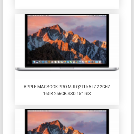
APPLE MACBOOK PRO MJLQ2TU/A I7 2.2GHZ
16GB 256GB SSD 15″ IRIS