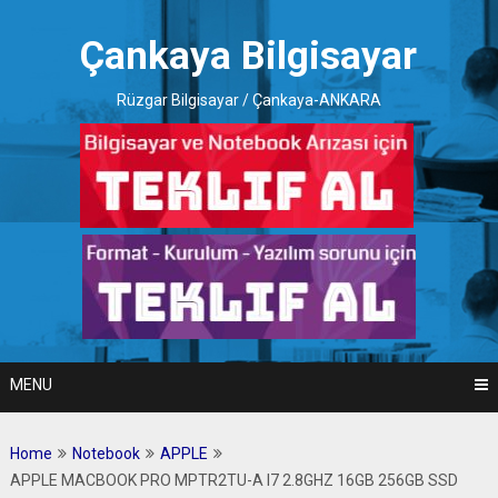
Skip
to
Çankaya Bilgisayar
content
Rüzgar Bilgisayar / Çankaya-ANKARA
MENU
Home
Notebook
APPLE
APPLE MACBOOK PRO MPTR2TU-A I7 2.8GHZ 16GB 256GB SSD