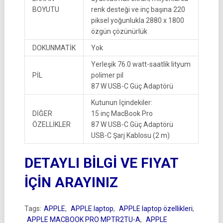
BOYUTU
renk desteği ve inç başına 220
piksel yoğunlukla 2880 x 1800
özgün çözünürlük
DOKUNMATİK
Yok
Yerleşik 76.0 watt-saatlik lityum
PİL
polimer pil
87 W USB-C Güç Adaptörü
Kutunun İçindekiler:
DİĞER
15 inç MacBook Pro
ÖZELLİKLER
87 W USB-C Güç Adaptörü
USB-C Şarj Kablosu (2 m)
DETAYLI BİLGİ VE FIYAT
İÇİN ARAYINIZ
Tags:
APPLE
,
APPLE laptop
,
APPLE laptop özellikleri
,
APPLE MACBOOK PRO MPTR2TU-A
,
APPLE