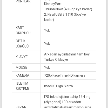
PORTLAR
DisplayPort
Thunderbolt (40 Gbps’ye kadar)
2. Nesil USB 3.1 (10 Gbps’ye
kadar)
KART
Yok
OKUYUCU
OPTİK
Yok
SÜRÜCÜ
Arkadan aydınlatmalı tam boy
KLAVYE
Türkçe Q klavye
MOUSE
Yok
KAMERA
720p FaceTime HD kamera
İŞLETİM
macOS High Sierra
SİSTEMİ
IPS teknolojisine sahip 15.4 inç
(diyagonal) LED arkadan
EKRAN
aydınlatmalı ekran; milyonlarca