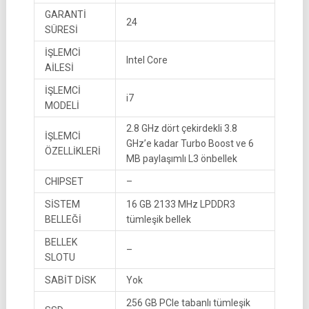
GARANTİ
24
SÜRESİ
İŞLEMCİ
Intel Core
AİLESİ
İŞLEMCİ
i7
MODELİ
2.8 GHz dört çekirdekli 3.8
İŞLEMCİ
GHz’e kadar Turbo Boost ve 6
ÖZELLİKLERİ
MB paylaşımlı L3 önbellek
CHIPSET
–
SİSTEM
16 GB 2133 MHz LPDDR3
BELLEĞİ
tümleşik bellek
BELLEK
–
SLOTU
SABİT DİSK
Yok
256 GB PCIe tabanlı tümleşik