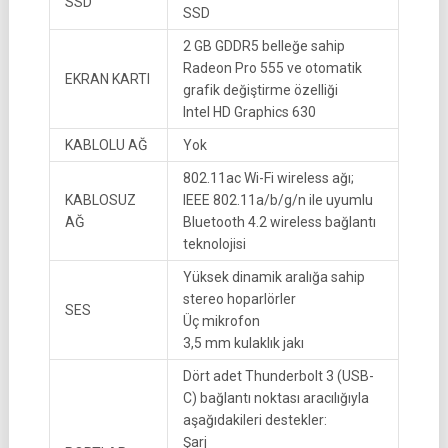
SSD
SSD
2 GB GDDR5 belleğe sahip
Radeon Pro 555 ve otomatik
EKRAN KARTI
grafik değiştirme özelliği
Intel HD Graphics 630
KABLOLU AĞ
Yok
802.11ac Wi-Fi wireless ağı;
KABLOSUZ
IEEE 802.11a/b/g/n ile uyumlu
AĞ
Bluetooth 4.2 wireless bağlantı
teknolojisi
Yüksek dinamik aralığa sahip
stereo hoparlörler
SES
Üç mikrofon
3,5 mm kulaklık jakı
Dört adet Thunderbolt 3 (USB-
C) bağlantı noktası aracılığıyla
aşağıdakileri destekler:
Şarj