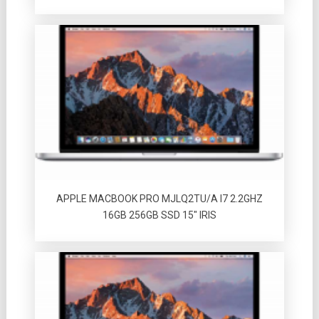
APPLE MACBOOK PRO MJLQ2TU/A I7 2.2GHZ
16GB 256GB SSD 15″ IRIS