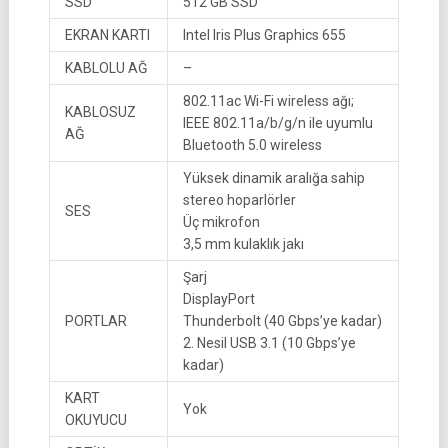
SSD
512 GB SSD
EKRAN KARTI
Intel Iris Plus Graphics 655
KABLOLU AĞ
–
802.11ac Wi-Fi wireless ağı;
KABLOSUZ
IEEE 802.11a/b/g/n ile uyumlu
AĞ
Bluetooth 5.0 wireless
Yüksek dinamik aralığa sahip
stereo hoparlörler
SES
Üç mikrofon
3,5 mm kulaklık jakı
Şarj
DisplayPort
PORTLAR
Thunderbolt (40 Gbps’ye kadar)
2. Nesil USB 3.1 (10 Gbps’ye
kadar)
KART
Yok
OKUYUCU