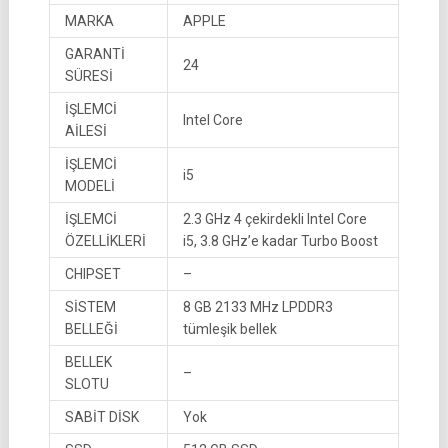
MARKA
APPLE
GARANTİ
24
SÜRESİ
İŞLEMCİ
Intel Core
AİLESİ
İŞLEMCİ
i5
MODELİ
İŞLEMCİ
2.3 GHz 4 çekirdekli Intel Core
ÖZELLİKLERİ
i5, 3.8 GHz’e kadar Turbo Boost
CHIPSET
–
SİSTEM
8 GB 2133 MHz LPDDR3
BELLEĞİ
tümleşik bellek
BELLEK
–
SLOTU
SABİT DİSK
Yok