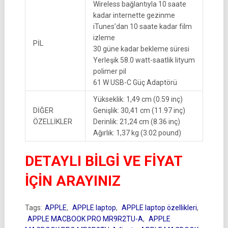
Wireless bağlantıyla 10 saate
kadar internette gezinme
iTunes’dan 10 saate kadar film
izleme
PİL
30 güne kadar bekleme süresi
Yerleşik 58.0 watt-saatlik lityum
polimer pil
61 W USB-C Güç Adaptörü
Yükseklik: 1,49 cm (0.59 inç)
DİĞER
Genişlik: 30,41 cm (11.97 inç)
ÖZELLİKLER
Derinlik: 21,24 cm (8.36 inç)
Ağırlık: 1,37 kg (3.02 pound)
DETAYLI BİLGİ VE FİYAT
İÇİN ARAYINIZ
Tags:
APPLE
,
APPLE laptop
,
APPLE laptop özellikleri
,
APPLE MACBOOK PRO MR9R2TU-A
,
APPLE