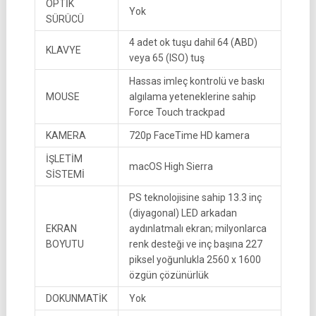
OPTİK
Yok
SÜRÜCÜ
4 adet ok tuşu dahil 64 (ABD)
KLAVYE
veya 65 (ISO) tuş
Hassas imleç kontrolü ve baskı
MOUSE
algılama yeteneklerine sahip
Force Touch trackpad
KAMERA
720p FaceTime HD kamera
İŞLETİM
macOS High Sierra
SİSTEMİ
PS teknolojisine sahip 13.3 inç
(diyagonal) LED arkadan
EKRAN
aydınlatmalı ekran; milyonlarca
BOYUTU
renk desteği ve inç başına 227
piksel yoğunlukla 2560 x 1600
özgün çözünürlük
DOKUNMATİK
Yok