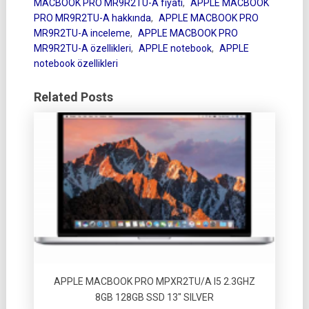
MACBOOK PRO MR9R2TU-A fiyatı
,
APPLE MACBOOK
PRO MR9R2TU-A hakkında
,
APPLE MACBOOK PRO
MR9R2TU-A inceleme
,
APPLE MACBOOK PRO
MR9R2TU-A özellikleri
,
APPLE notebook
,
APPLE
notebook özellikleri
Related Posts
APPLE MACBOOK PRO MPXR2TU/A I5 2.3GHZ
8GB 128GB SSD 13″ SILVER