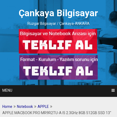
Skip
to
Çankaya Bilgisayar
content
Rüzgar Bilgisayar / Çankaya-ANKARA
MENU
Home
Notebook
APPLE
APPLE MACBOOK PRO MR9R2TU-A I5 2.3GHz 8GB 512GB SSD 13″