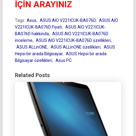
İÇİN ARAYINIZ
Tags:
Asus
,
ASUS AIO V221ICUK-BA076D
,
ASUS AIO
V221ICUK-BA076D Fiyatı
,
ASUS AIO V221ICUK-
BA076D hakkında
,
ASUS AIO V221ICUK-BA076D
inceleme
,
ASUS AIO V221ICUK-BA076D özellikleri
,
ASUS ALLinONE
,
ASUS ALLinONE özellikleri
,
ASUS
Hepsi bir arada Bilgisayar
,
ASUS Hepsi bir arada
Bilgisayar özellikleri
,
Asus PC
Related Posts