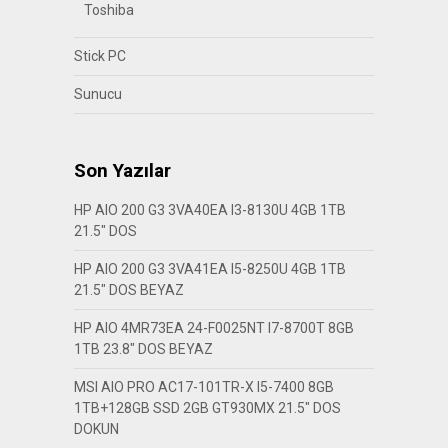
Toshiba
Stick PC
Sunucu
Son Yazılar
HP AIO 200 G3 3VA40EA I3-8130U 4GB 1TB
21.5″ DOS
HP AIO 200 G3 3VA41EA I5-8250U 4GB 1TB
21.5″ DOS BEYAZ
HP AIO 4MR73EA 24-F0025NT I7-8700T 8GB
1TB 23.8″ DOS BEYAZ
MSI AIO PRO AC17-101TR-X I5-7400 8GB
1TB+128GB SSD 2GB GT930MX 21.5″ DOS
DOKUN