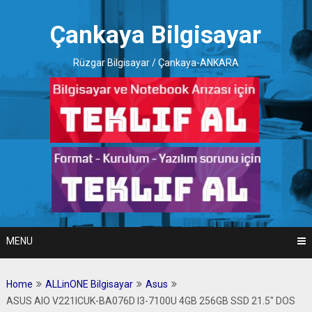
Skip
to
Çankaya Bilgisayar
content
Rüzgar Bilgisayar / Çankaya-ANKARA
MENU
Home
ALLinONE Bilgisayar
Asus
ASUS AIO V221ICUK-BA076D I3-7100U 4GB 256GB SSD 21.5″ DOS