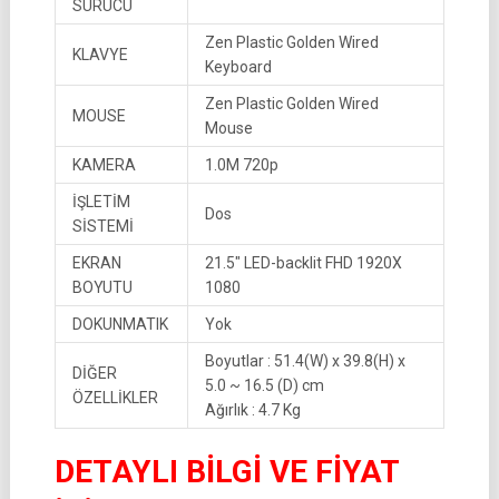
SÜRÜCÜ
Zen Plastic Golden Wired
KLAVYE
Keyboard
Zen Plastic Golden Wired
MOUSE
Mouse
KAMERA
1.0M 720p
İŞLETİM
Dos
SİSTEMİ
EKRAN
21.5″ LED-backlit FHD 1920X
BOYUTU
1080
DOKUNMATIK
Yok
Boyutlar : 51.4(W) x 39.8(H) x
DİĞER
5.0 ~ 16.5 (D) cm
ÖZELLİKLER
Ağırlık : 4.7 Kg
DETAYLI BİLGİ VE FİYAT