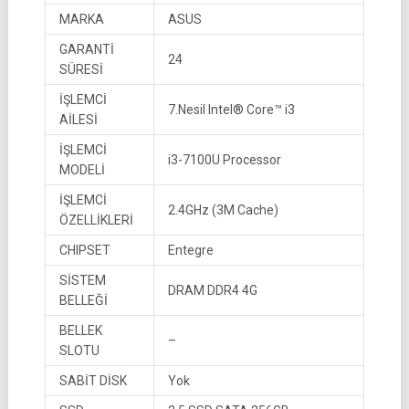
MARKA
ASUS
GARANTİ
24
SÜRESİ
İŞLEMCİ
7.Nesil Intel® Core™ i3
AİLESİ
İŞLEMCİ
i3-7100U Processor
MODELİ
İŞLEMCİ
2.4GHz (3M Cache)
ÖZELLİKLERİ
CHIPSET
Entegre
SİSTEM
DRAM DDR4 4G
BELLEĞİ
BELLEK
–
SLOTU
SABİT DİSK
Yok