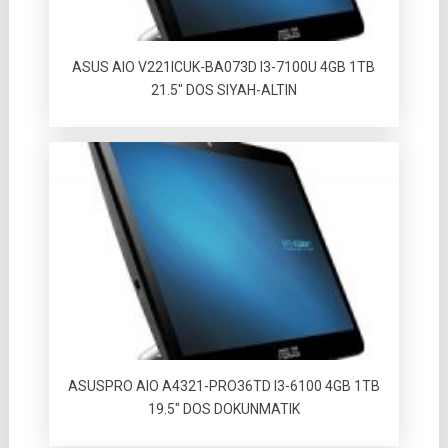
ASUS AIO V221ICUK-BA073D I3-7100U 4GB 1TB
21.5″ DOS SIYAH-ALTIN
ASUSPRO AIO A4321-PRO36TD I3-6100 4GB 1TB
19.5″ DOS DOKUNMATIK