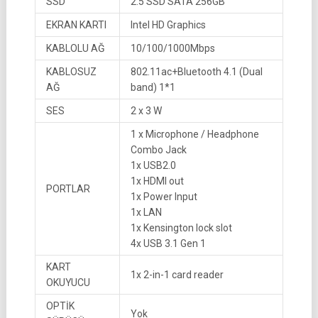
SSD
2.5 SSD SATA 256GB
EKRAN KARTI
Intel HD Graphics
KABLOLU AĞ
10/100/1000Mbps
KABLOSUZ
802.11ac+Bluetooth 4.1 (Dual
AĞ
band) 1*1
SES
2 x 3 W
1 x Microphone / Headphone
Combo Jack
1x USB2.0
1x HDMI out
PORTLAR
1x Power Input
1x LAN
1x Kensington lock slot
4x USB 3.1 Gen 1
KART
1x 2-in-1 card reader
OKUYUCU
OPTİK
Yok