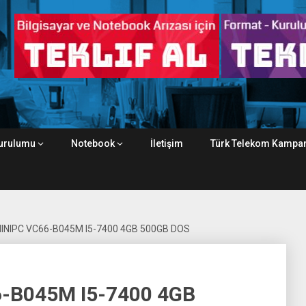
urulumu
Notebook
İletişim
Türk Telekom Kampan
INIPC VC66-B045M I5-7400 4GB 500GB DOS
-B045M I5-7400 4GB