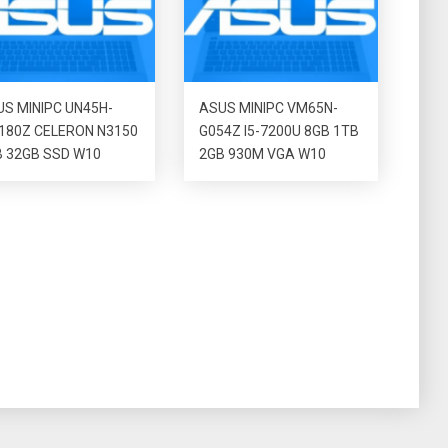
S MINIPC UN45H-
ASUS MINIPC VM65N-
180Z CELERON N3150
G054Z I5-7200U 8GB 1TB
 32GB SSD W10
2GB 930M VGA W10