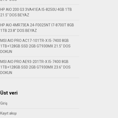
HP AIO 200 G3 3VA41EA I5-8250U 4GB 1TB
21.5″ DOS BEYAZ
HP AIO 4MR73EA 24-F0025NT I7-8700T 8GB
1TB 23.8″ DOS BEYAZ
MSI AIO PRO AC17-101TR-X I5-7400 8GB
1TB+128GB SSD 2GB GT930MX 21.5″ DOS
DOKUN
MSI AIO PRO AE93-201TR-X I5-7400 8GB
1TB+128GB SSD 2GB GT930MX 23.6″ DOS
DOKUN
Üst veri
Giriş
Kayıt akışı