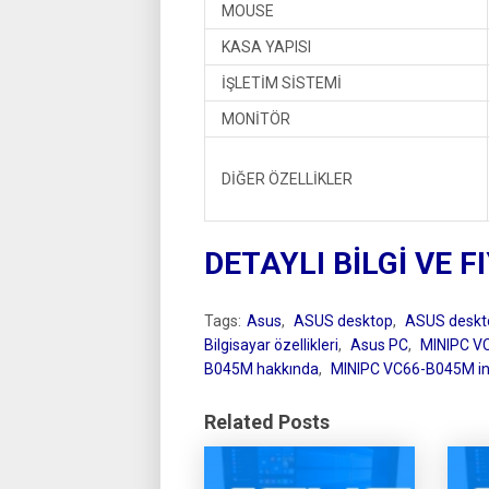
MOUSE
KASA YAPISI
İŞLETİM SİSTEMİ
MONİTÖR
DİĞER ÖZELLİKLER
DETAYLI BİLGİ VE F
Tags:
Asus
,
ASUS desktop
,
ASUS desktop
Bilgisayar özellikleri
,
Asus PC
,
MINIPC V
B045M hakkında
,
MINIPC VC66-B045M i
Related Posts