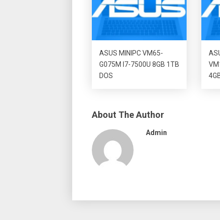
ASUS MINIPC VM65-
ASU
G075M I7-7500U 8GB 1TB
VM
DOS
4GB
About The Author
Admin