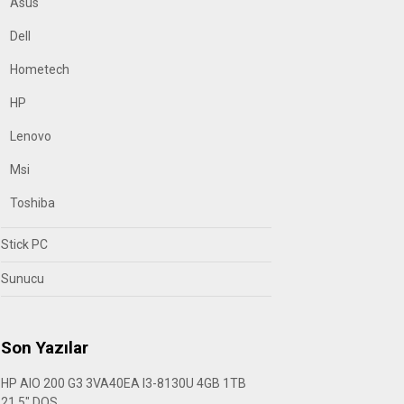
Asus
Dell
Hometech
HP
Lenovo
Msi
Toshiba
Stick PC
Sunucu
Son Yazılar
HP AIO 200 G3 3VA40EA I3-8130U 4GB 1TB
21.5″ DOS