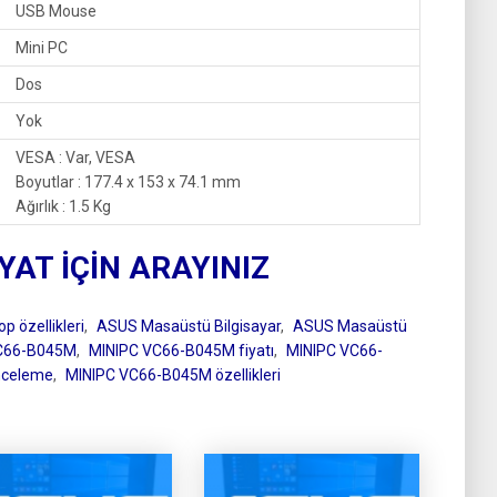
USB Mouse
Mini PC
Dos
Yok
VESA : Var, VESA
Boyutlar : 177.4 x 153 x 74.1 mm
Ağırlık : 1.5 Kg
IYAT İÇİN ARAYINIZ
 özellikleri
,
ASUS Masaüstü Bilgisayar
,
ASUS Masaüstü
C66-B045M
,
MINIPC VC66-B045M fiyatı
,
MINIPC VC66-
nceleme
,
MINIPC VC66-B045M özellikleri