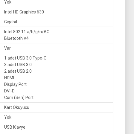
Yok
Intel HD Graphics 630
Gigabit
Intel 802.11 a/b/g/n/AC
Bluetooth V4
Var
1 adet USB 3.0 Type-C
3 adet USB 3.0
2 adet USB 2.0
HDMI
Display Port
DVI-D
Com (Seri) Port
Kart Okuyucu
Yok
USB Klavye