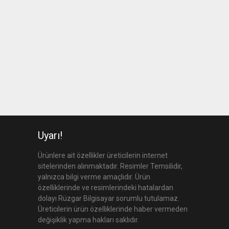
Uyarı!
Ürünlere ait özellikler üreticilerin internet
sitelerinden alınmaktadır. Resimler Temsilidir,
yalnızca bilgi verme amaçlıdır. Ürün
özelliklerinde ve resimlerindeki hatalardan
dolayı Rüzgar Bilgisayar sorumlu tutulamaz.
Üreticilerin ürün özelliklerinde haber vermeden
değişiklik yapma hakları saklıdır.