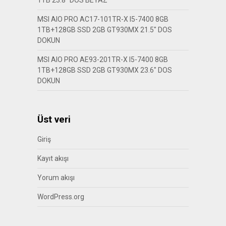
1TB 23.8″ DOS BEYAZ
MSI AIO PRO AC17-101TR-X I5-7400 8GB
1TB+128GB SSD 2GB GT930MX 21.5″ DOS
DOKUN
MSI AIO PRO AE93-201TR-X I5-7400 8GB
1TB+128GB SSD 2GB GT930MX 23.6″ DOS
DOKUN
Üst veri
Giriş
Kayıt akışı
Yorum akışı
WordPress.org