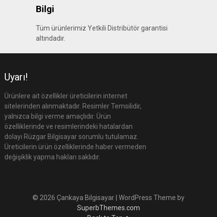
Bilgi
Tüm ürünlerimiz Yetkili Distribütör garantisi
altındadır.
Uyarı!
Ürünlere ait özellikler üreticilerin internet
sitelerinden alınmaktadır. Resimler Temsilidir,
yalnızca bilgi verme amaçlıdır. Ürün
özelliklerinde ve resimlerindeki hatalardan
dolayı Rüzgar Bilgisayar sorumlu tutulamaz.
Üreticilerin ürün özelliklerinde haber vermeden
değişiklik yapma hakları saklıdır.
© 2026 Çankaya Bilgisayar
| WordPress Theme by
SuperbThemes.com