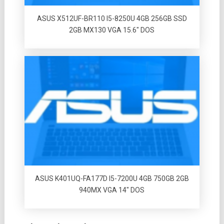
ASUS X512UF-BR110 I5-8250U 4GB 256GB SSD
2GB MX130 VGA 15.6″ DOS
ASUS K401UQ-FA177D I5-7200U 4GB 750GB 2GB
940MX VGA 14″ DOS