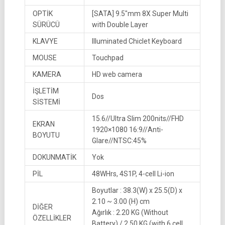
OPTİK
[SATA] 9.5″mm 8X Super Multi
SÜRÜCÜ
with Double Layer
KLAVYE
Illuminated Chiclet Keyboard
MOUSE
Touchpad
KAMERA
HD web camera
İŞLETİM
Dos
SİSTEMİ
15.6//Ultra Slim 200nits//FHD
EKRAN
1920×1080 16:9//Anti-
BOYUTU
Glare//NTSC:45%
DOKUNMATİK
Yok
PİL
48WHrs, 4S1P, 4-cell Li-ion
Boyutlar : 38.3(W) x 25.5(D) x
2.10 ~ 3.00 (H) cm
DİĞER
Ağırlık : 2.20 KG (Without
ÖZELLİKLER
Battery) / 2.50 KG (with 6 cell