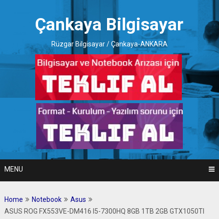
Skip
to
Çankaya Bilgisayar
content
Rüzgar Bilgisayar / Çankaya-ANKARA
MENU
Home
Notebook
Asus
ASUS ROG FX553VE-DM416 I5-7300HQ 8GB 1TB 2GB GTX1050TI