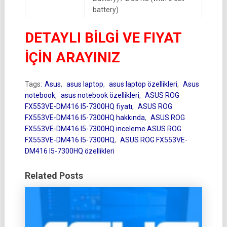
battery)
DETAYLI BİLGİ VE FIYAT
İÇİN ARAYINIZ
Tags:
Asus
,
asus laptop
,
asus laptop özellikleri
,
Asus
notebook
,
asus notebook özellikleri
,
ASUS ROG
FX553VE-DM416 I5-7300HQ fiyatı
,
ASUS ROG
FX553VE-DM416 I5-7300HQ hakkında
,
ASUS ROG
FX553VE-DM416 I5-7300HQ inceleme ASUS ROG
FX553VE-DM416 I5-7300HQ
,
ASUS ROG FX553VE-
DM416 I5-7300HQ özellikleri
Related Posts