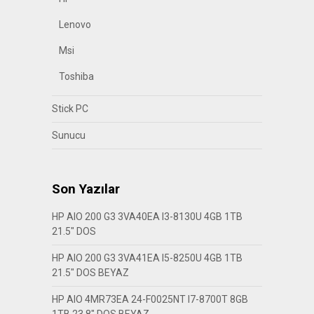
Lenovo
Msi
Toshiba
Stick PC
Sunucu
Son Yazılar
HP AIO 200 G3 3VA40EA I3-8130U 4GB 1TB
21.5″ DOS
HP AIO 200 G3 3VA41EA I5-8250U 4GB 1TB
21.5″ DOS BEYAZ
HP AIO 4MR73EA 24-F0025NT I7-8700T 8GB