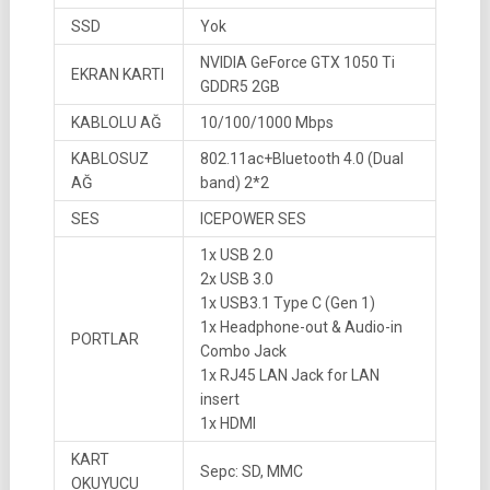
SSD
Yok
NVIDIA GeForce GTX 1050 Ti
EKRAN KARTI
GDDR5 2GB
KABLOLU AĞ
10/100/1000 Mbps
KABLOSUZ
802.11ac+Bluetooth 4.0 (Dual
AĞ
band) 2*2
SES
ICEPOWER SES
1x USB 2.0
2x USB 3.0
1x USB3.1 Type C (Gen 1)
1x Headphone-out & Audio-in
PORTLAR
Combo Jack
1x RJ45 LAN Jack for LAN
insert
1x HDMI
KART
Sepc: SD, MMC
OKUYUCU