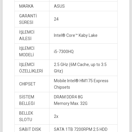
MARKA
ASUS
GARANTİ
24
SÜRESİ
İŞLEMCİ
Intel® Core™ Kaby Lake
AİLESİ
İŞLEMCİ
i5-7300HQ
MODELİ
İŞLEMCİ
2.5 GHz (6M Cache, up to 3.5
ÖZELLİKLERİ
GHz)
Mobile Intel® HM175 Express
CHIPSET
Chipsets
SİSTEM
DRAM DDR4 8G
BELLEĞİ
Memory Max. 32G
BELLEK
2x
SLOTU
SABİT DİSK
SATA 1TB 7200RPM 2.5 HDD