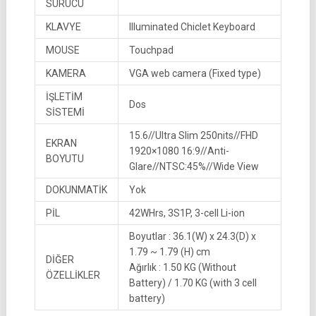
SÜRÜCÜ
KLAVYE
Illuminated Chiclet Keyboard
MOUSE
Touchpad
KAMERA
VGA web camera (Fixed type)
İŞLETİM
Dos
SİSTEMİ
15.6//Ultra Slim 250nits//FHD
EKRAN
1920×1080 16:9//Anti-
BOYUTU
Glare//NTSC:45%//Wide View
DOKUNMATİK
Yok
PİL
42WHrs, 3S1P, 3-cell Li-ion
Boyutlar : 36.1(W) x 24.3(D) x
1.79 ~ 1.79 (H) cm
DİĞER
Ağırlık : 1.50 KG (Without
ÖZELLİKLER
Battery) / 1.70 KG (with 3 cell
battery)