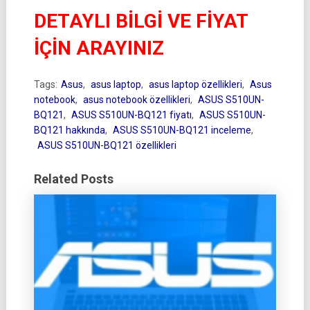
DETAYLI BİLGİ VE FİYAT
İÇİN ARAYINIZ
Tags:
Asus
,
asus laptop
,
asus laptop özellikleri
,
Asus
notebook
,
asus notebook özellikleri
,
ASUS S510UN-
BQ121
,
ASUS S510UN-BQ121 fiyatı
,
ASUS S510UN-
BQ121 hakkında
,
ASUS S510UN-BQ121 inceleme
,
ASUS S510UN-BQ121 özellikleri
Related Posts