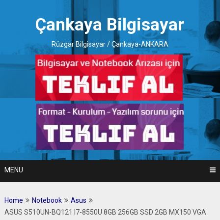
Skip
to
Çankaya Bilgisayar
content
Rüzgar Bilgisayar / Çankaya-ANKARA
MENU
Home
Notebook
Asus
ASUS S510UN-BQ121 I7-8550U 8GB 256GB SSD 2GB MX150 VGA