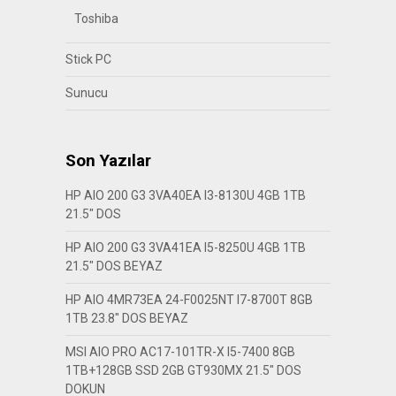
Toshiba
Stick PC
Sunucu
Son Yazılar
HP AIO 200 G3 3VA40EA I3-8130U 4GB 1TB
21.5″ DOS
HP AIO 200 G3 3VA41EA I5-8250U 4GB 1TB
21.5″ DOS BEYAZ
HP AIO 4MR73EA 24-F0025NT I7-8700T 8GB
1TB 23.8″ DOS BEYAZ
MSI AIO PRO AC17-101TR-X I5-7400 8GB
1TB+128GB SSD 2GB GT930MX 21.5″ DOS
DOKUN