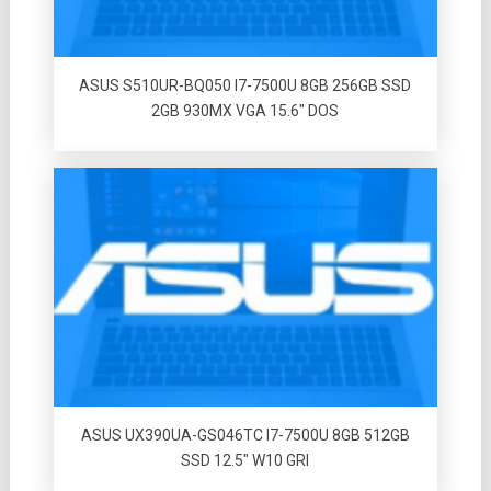
ASUS S510UR-BQ050 I7-7500U 8GB 256GB SSD
2GB 930MX VGA 15.6″ DOS
ASUS UX390UA-GS046TC I7-7500U 8GB 512GB
SSD 12.5″ W10 GRI