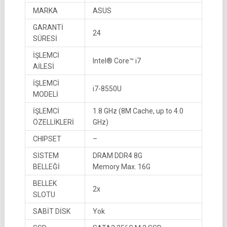
MARKA
ASUS
GARANTİ
24
SÜRESİ
İŞLEMCİ
Intel® Core™ i7
AİLESİ
İŞLEMCİ
i7-8550U
MODELİ
İŞLEMCİ
1.8 GHz (8M Cache, up to 4.0
ÖZELLİKLERİ
GHz)
CHIPSET
–
SİSTEM
DRAM DDR4 8G
BELLEĞİ
Memory Max. 16G
BELLEK
2x
SLOTU
SABİT DİSK
Yok