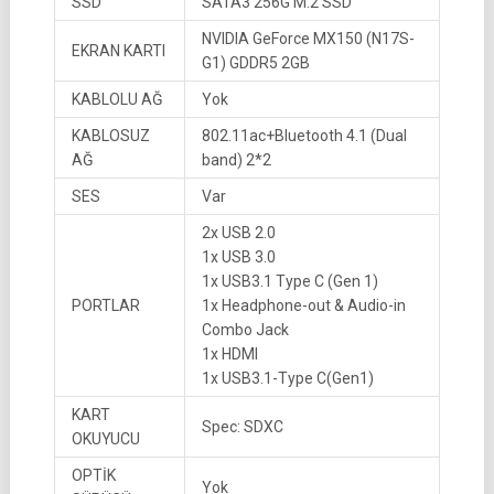
SSD
SATA3 256G M.2 SSD
NVIDIA GeForce MX150 (N17S-
EKRAN KARTI
G1) GDDR5 2GB
KABLOLU AĞ
Yok
KABLOSUZ
802.11ac+Bluetooth 4.1 (Dual
AĞ
band) 2*2
SES
Var
2x USB 2.0
1x USB 3.0
1x USB3.1 Type C (Gen 1)
PORTLAR
1x Headphone-out & Audio-in
Combo Jack
1x HDMI
1x USB3.1-Type C(Gen1)
KART
Spec: SDXC
OKUYUCU
OPTİK
Yok