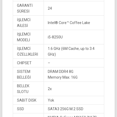
GARANTİ
24
SÜRESİ
İŞLEMCİ
Intel® Core™ Coffee Lake
AİLESİ
İŞLEMCİ
i5-8250U
MODELİ
İŞLEMCİ
1.6 GHz (6M Cache, up to 3.4
ÖZELLİKLERİ
GHz)
CHIPSET
–
SİSTEM
DRAM DDR4 8G
BELLEĞİ
Memory Max. 16G
BELLEK
2x
SLOTU
SABİT DİSK
Yok
SSD
SATA3 256G M.2 SSD