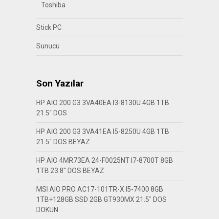
Toshiba
Stick PC
Sunucu
Son Yazılar
HP AIO 200 G3 3VA40EA I3-8130U 4GB 1TB
21.5″ DOS
HP AIO 200 G3 3VA41EA I5-8250U 4GB 1TB
21.5″ DOS BEYAZ
HP AIO 4MR73EA 24-F0025NT I7-8700T 8GB
1TB 23.8″ DOS BEYAZ
MSI AIO PRO AC17-101TR-X I5-7400 8GB
1TB+128GB SSD 2GB GT930MX 21.5″ DOS
DOKUN