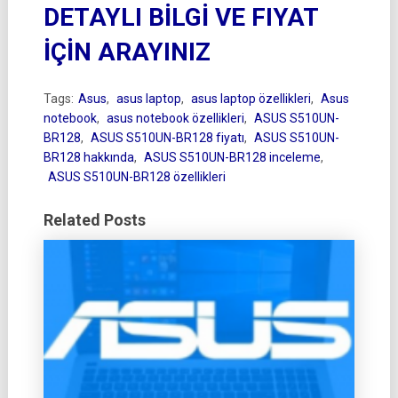
DETAYLI BİLGİ VE FIYAT
İÇİN ARAYINIZ
Tags:
Asus
,
asus laptop
,
asus laptop özellikleri
,
Asus
notebook
,
asus notebook özellikleri
,
ASUS S510UN-
BR128
,
ASUS S510UN-BR128 fiyatı
,
ASUS S510UN-
BR128 hakkında
,
ASUS S510UN-BR128 inceleme
,
ASUS S510UN-BR128 özellikleri
Related Posts