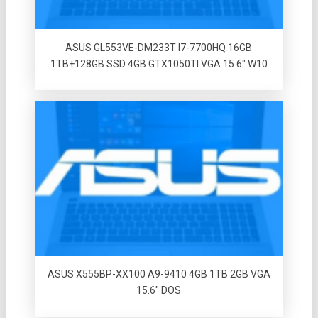
ASUS GL553VE-DM233T I7-7700HQ 16GB
1TB+128GB SSD 4GB GTX1050TI VGA 15.6″ W10
ASUS X555BP-XX100 A9-9410 4GB 1TB 2GB VGA
15.6″ DOS