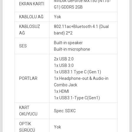
NVIDIA GeForce MX150 (N17S-
EKRAN KARTI
G1) GDDR5 2GB
KABLOLU AĞ
Yok
KABLOSUZ
802.11ac+Bluetooth 4.1 (Dual
AĞ
band) 2*2
Built-in speaker
SES
Built-in microphone
2x USB 2.0
1x USB 3.0
1x USB3.1 Type C (Gen 1)
PORTLAR
1x Headphone-out & Audio-in
Combo Jack
1x HDMI
1x USB3.1-Type C(Gen1)
KART
Spec: SDXC
OKUYUCU
OPTİK
Yok
SÜRÜCÜ