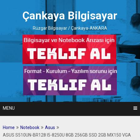
Skip
to
Çankaya Bilgisayar
content
Rüzgar Bilgisayar / Çankaya-ANKARA
MENU
Home
Notebook
Asus
ASUS S510UN-BR128 I5-8250U 8GB 256GB SSD 2GB MX150 VGA