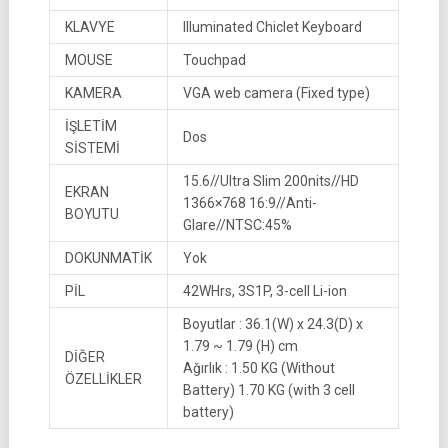
KLAVYE
Illuminated Chiclet Keyboard
MOUSE
Touchpad
KAMERA
VGA web camera (Fixed type)
İŞLETİM
Dos
SİSTEMİ
15.6//Ultra Slim 200nits//HD
EKRAN
1366×768 16:9//Anti-
BOYUTU
Glare//NTSC:45%
DOKUNMATİK
Yok
PİL
42WHrs, 3S1P, 3-cell Li-ion
Boyutlar : 36.1(W) x 24.3(D) x
1.79 ~ 1.79 (H) cm
DİĞER
Ağırlık : 1.50 KG (Without
ÖZELLİKLER
Battery) 1.70 KG (with 3 cell
battery)