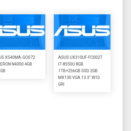
US X540MA-GO072
ASUS UX310UF-FC002T
LERON N4000 4GB
I7-8550U 8GB
0GB
1TB+256GB SSD 2GB
MX130 VGA 13.3″ W10
GRI