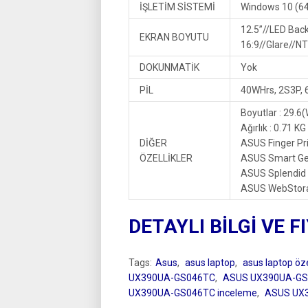
İŞLETİM SİSTEMİ
Windows 10 (64
12.5”//LED Back
EKRAN BOYUTU
16:9//Glare//
DOKUNMATİK
Yok
PİL
40WHrs, 2S3P, 6-
Boyutlar : 29.6(
Ağırlık : 0.71 K
DİĞER
ASUS Finger Pr
ÖZELLİKLER
ASUS Smart Ge
ASUS Splendid
ASUS WebStora
DETAYLI BİLGİ VE F
Tags:
Asus
,
asus laptop
,
asus laptop özel
UX390UA-GS046TC
,
ASUS UX390UA-GS0
UX390UA-GS046TC inceleme
,
ASUS UX3