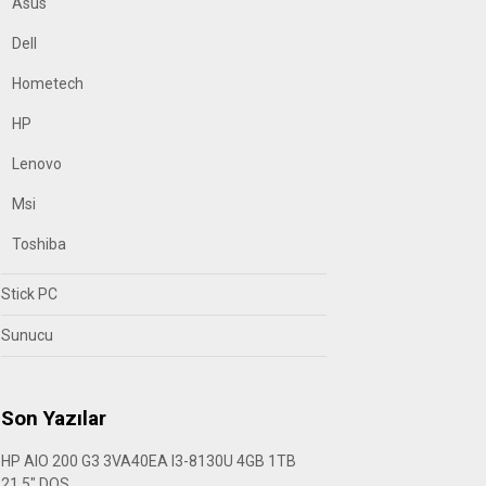
Asus
Dell
Hometech
HP
Lenovo
Msi
Toshiba
Stick PC
Sunucu
Son Yazılar
HP AIO 200 G3 3VA40EA I3-8130U 4GB 1TB
21.5″ DOS