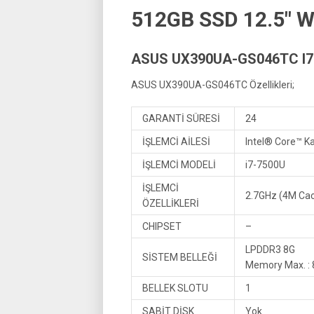
512GB SSD 12.5″ W
ASUS UX390UA-GS046TC I7-
ASUS UX390UA-GS046TC Özellikleri;
GARANTİ SÜRESİ
24
İŞLEMCİ AİLESİ
Intel® Core™ K
İŞLEMCİ MODELİ
i7-7500U
İŞLEMCİ
2.7GHz (4M Cac
ÖZELLİKLERİ
CHIPSET
–
LPDDR3 8G
SİSTEM BELLEĞİ
Memory Max. : 
BELLEK SLOTU
1
SABİT DİSK
Yok