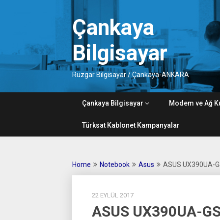
Skip
to
Çankaya
content
Bilgisayar
Rüzgar Bilgisayar / Çankaya-ANKARA
Çankaya Bilgisayar
Modem ve Ağ K
Türksat Kablonet Kampanyalar
Home
Notebook
Asus
ASUS UX390UA-GS
22 EYLÜL 2017
ASUS UX390UA-GS