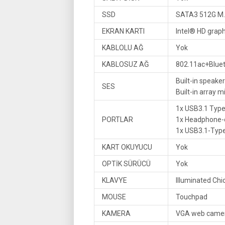
SSD
SATA3 512G M
EKRAN KARTI
Intel® HD grap
KABLOLU AĞ
Yok
KABLOSUZ AĞ
802.11ac+Bluet
Built-in speaker
SES
Built-in array 
1x USB3.1 Type
PORTLAR
1x Headphone-
1x USB3.1-Typ
KART OKUYUCU
Yok
OPTİK SÜRÜCÜ
Yok
KLAVYE
Illuminated Chi
MOUSE
Touchpad
KAMERA
VGA web camera