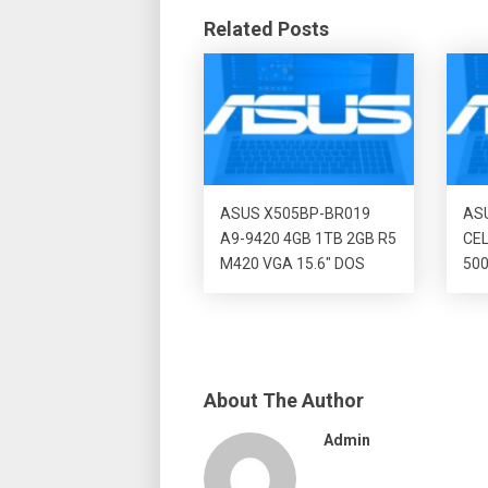
Related Posts
ASUS X505BP-BR019
AS
A9-9420 4GB 1TB 2GB R5
CE
M420 VGA 15.6″ DOS
50
About The Author
Admin