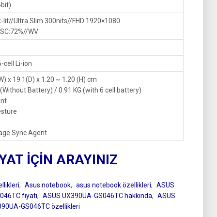
bit)
-lit//Ultra Slim 300nits//FHD 1920×1080
NTSC:72%//WV
cell Li-ion
W) x 19.1(D) x 1.20 ~ 1.20 (H) cm
G (Without Battery) / 0.91 KG (with 6 cell battery)
int
sture
ge Sync Agent
IYAT İÇİN ARAYINIZ
likleri
,
Asus notebook
,
asus notebook özellikleri
,
ASUS
46TC fiyatı
,
ASUS UX390UA-GS046TC hakkında
,
ASUS
90UA-GS046TC özellikleri