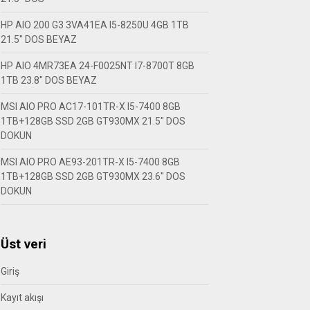
HP AIO 200 G3 3VA41EA I5-8250U 4GB 1TB
21.5″ DOS BEYAZ
HP AIO 4MR73EA 24-F0025NT I7-8700T 8GB
1TB 23.8″ DOS BEYAZ
MSI AIO PRO AC17-101TR-X I5-7400 8GB
1TB+128GB SSD 2GB GT930MX 21.5″ DOS
DOKUN
MSI AIO PRO AE93-201TR-X I5-7400 8GB
1TB+128GB SSD 2GB GT930MX 23.6″ DOS
DOKUN
Üst veri
Giriş
Kayıt akışı