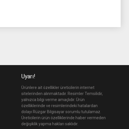
Uyarı!
Ürünlere ait özellikler üreticilerin internet
sitelerinden alınmaktadır. Resimler Temsilidir,
yalnızca bilgi verme amaçlıdır. Ürün
özelliklerinde ve resimlerindeki hatalardan
dolayı Rüzgar Bilgisayar sorumlu tutulamaz.
Üreticilerin ürün özelliklerinde haber vermeden
değişiklik yapma hakları saklıdır.