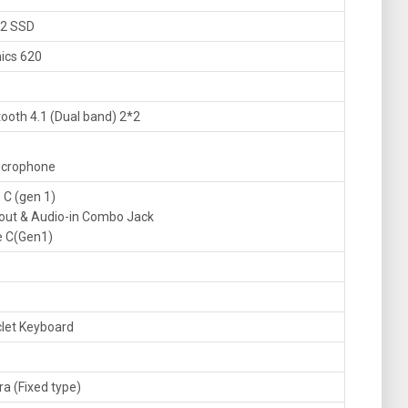
.2 SSD
hics 620
ooth 4.1 (Dual band) 2*2
microphone
 C (gen 1)
out & Audio-in Combo Jack
e C(Gen1)
clet Keyboard
 (Fixed type)