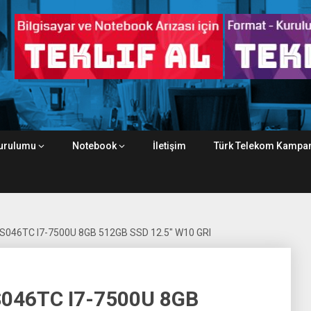
urulumu
Notebook
İletişim
Türk Telekom Kampan
046TC I7-7500U 8GB 512GB SSD 12.5″ W10 GRI
046TC I7-7500U 8GB