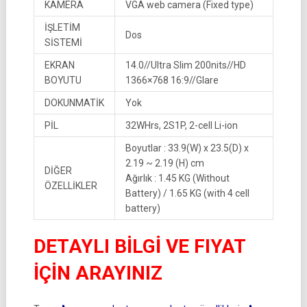
KAMERA
VGA web camera (Fixed type)
İŞLETİM
Dos
SİSTEMİ
EKRAN
14.0//Ultra Slim 200nits//HD
BOYUTU
1366×768 16:9//Glare
DOKUNMATİK
Yok
PİL
32WHrs, 2S1P, 2-cell Li-ion
Boyutlar : 33.9(W) x 23.5(D) x
2.19 ~ 2.19 (H) cm
DİĞER
Ağırlık : 1.45 KG (Without
ÖZELLİKLER
Battery) / 1.65 KG (with 4 cell
battery)
DETAYLI BİLGİ VE FIYAT
İÇİN ARAYINIZ