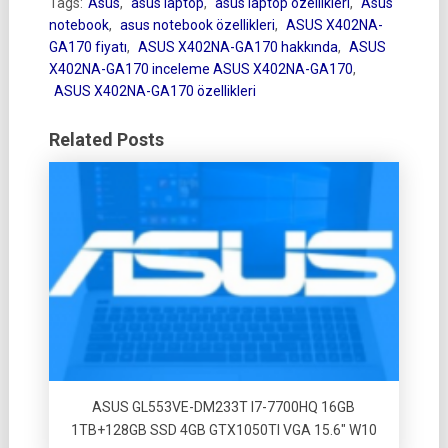
Tags:
Asus
,
asus laptop
,
asus laptop özellikleri
,
Asus
notebook
,
asus notebook özellikleri
,
ASUS X402NA-
GA170 fiyatı
,
ASUS X402NA-GA170 hakkında
,
ASUS
X402NA-GA170 inceleme ASUS X402NA-GA170
,
ASUS X402NA-GA170 özellikleri
Related Posts
ASUS GL553VE-DM233T I7-7700HQ 16GB
1TB+128GB SSD 4GB GTX1050TI VGA 15.6″ W10