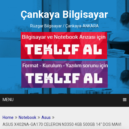
Skip
to
Çankaya Bilgisayar
content
Rüzgar Bilgisayar / Çankaya-ANKARA
MENU
Home
Notebook
Asus
ASUS X402NA-GA170 CELERON N3350 4GB 500GB 14″ DOS MAVI