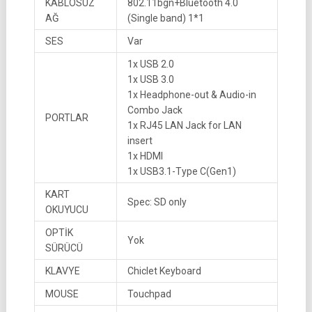
KABLOSUZ
802.11bgn+Bluetooth 4.0
AĞ
(Single band) 1*1
SES
Var
1x USB 2.0
1x USB 3.0
1x Headphone-out & Audio-in
Combo Jack
PORTLAR
1x RJ45 LAN Jack for LAN
insert
1x HDMI
1x USB3.1-Type C(Gen1)
KART
Spec: SD only
OKUYUCU
OPTİK
Yok
SÜRÜCÜ
KLAVYE
Chiclet Keyboard
MOUSE
Touchpad