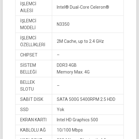
İŞLEMCİ
Intel® Dual-Core Celeron®
AİLESİ
İŞLEMCİ
N3350
MODELİ
İŞLEMCİ
2M Cache, up to 2.4 GHz
ÖZELLİKLERİ
CHIPSET
–
SİSTEM
DDR3 4GB
BELLEĞİ
Memory Max. 4G
BELLEK
–
SLOTU
SABİT DİSK
SATA 500G 5400RPM 2.5 HDD
SSD
Yok
EKRAN KARTI
Intel HD Graphics 500
KABLOLU AĞ
10/100 Mbps