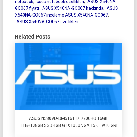
notebook
,
asus notebook özellikleri
,
ASUS X540NA-
GO067 fiyatı
,
ASUS X540NA-GO067 hakkında
,
ASUS
X540NA-GO067 inceleme ASUS X540NA-GO067
,
ASUS X540NA-GO067 özellikleri
Related Posts
ASUS N580VD-DM516T I7-7700HQ 16GB
1TB+128GB SSD 4GB GTX1050 VGA 15.6″ W10 GRI