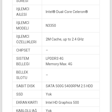
SÜRESİ
İŞLEMCİ
Intel® Dual-Core Celeron®
AİLESİ
İŞLEMCİ
N3350
MODELİ
İŞLEMCİ
2M Cache, up to 2.4 GHz
ÖZELLİKLERİ
CHIPSET
–
SİSTEM
LPDDR3 4G
BELLEĞİ
Memory Max. 4G
BELLEK
–
SLOTU
SABİT DİSK
SATA 500G 5400RPM 2.5 HDD
SSD
Yok
EKRAN KARTI
Intel HD Graphics 500
KABLOLU AĞ
Yok