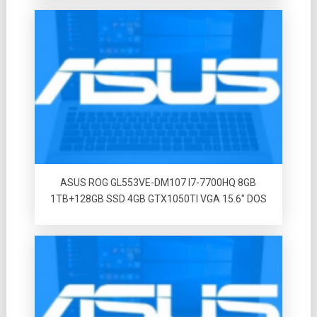
ASUS ROG GL553VE-DM107 I7-7700HQ 8GB
1TB+128GB SSD 4GB GTX1050TI VGA 15.6″ DOS