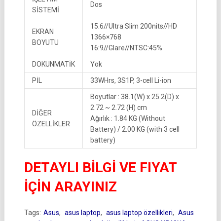
Dos
SİSTEMİ
15.6//Ultra Slim 200nits//HD
EKRAN
1366×768
BOYUTU
16:9//Glare//NTSC:45%
DOKUNMATİK
Yok
PİL
33WHrs, 3S1P, 3-cell Li-ion
Boyutlar : 38.1(W) x 25.2(D) x
2.72 ~ 2.72 (H) cm
DİĞER
Ağırlık : 1.84 KG (Without
ÖZELLİKLER
Battery) / 2.00 KG (with 3 cell
battery)
DETAYLI BİLGİ VE FIYAT
İÇİN ARAYINIZ
Tags:
Asus
,
asus laptop
,
asus laptop özellikleri
,
Asus