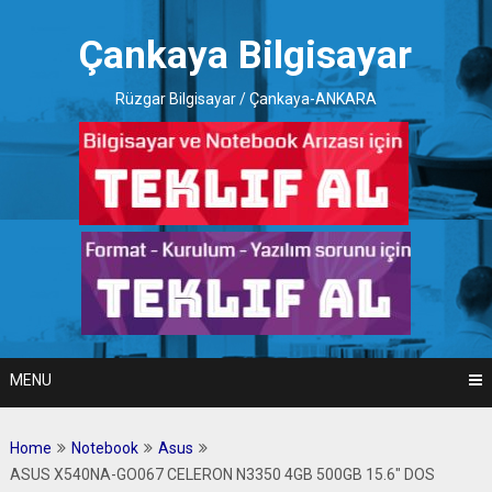
Skip
to
Çankaya Bilgisayar
content
Rüzgar Bilgisayar / Çankaya-ANKARA
MENU
Home
Notebook
Asus
ASUS X540NA-GO067 CELERON N3350 4GB 500GB 15.6″ DOS