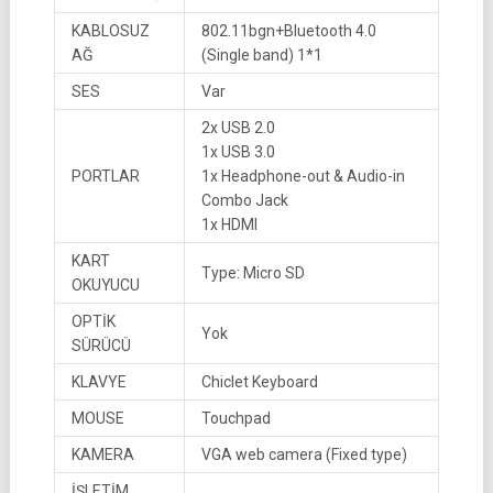
KABLOSUZ
802.11bgn+Bluetooth 4.0
AĞ
(Single band) 1*1
SES
Var
2x USB 2.0
1x USB 3.0
PORTLAR
1x Headphone-out & Audio-in
Combo Jack
1x HDMI
KART
Type: Micro SD
OKUYUCU
OPTİK
Yok
SÜRÜCÜ
KLAVYE
Chiclet Keyboard
MOUSE
Touchpad
KAMERA
VGA web camera (Fixed type)
İŞLETİM