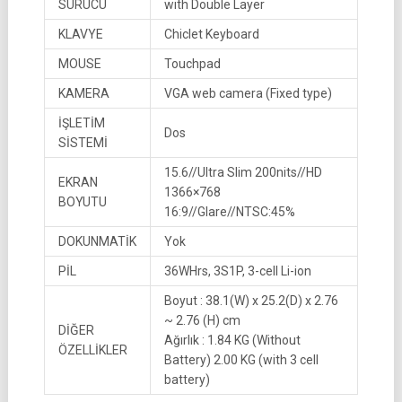
SÜRÜCÜ
with Double Layer
KLAVYE
Chiclet Keyboard
MOUSE
Touchpad
KAMERA
VGA web camera (Fixed type)
İŞLETİM
Dos
SİSTEMİ
15.6//Ultra Slim 200nits//HD
EKRAN
1366×768
BOYUTU
16:9//Glare//NTSC:45%
DOKUNMATİK
Yok
PİL
36WHrs, 3S1P, 3-cell Li-ion
Boyut : 38.1(W) x 25.2(D) x 2.76
~ 2.76 (H) cm
DİĞER
Ağırlık : 1.84 KG (Without
ÖZELLİKLER
Battery) 2.00 KG (with 3 cell
battery)