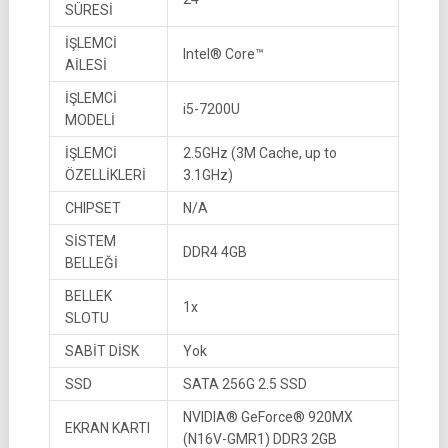
SÜRESİ
İŞLEMCİ
Intel® Core™
AİLESİ
İŞLEMCİ
i5-7200U
MODELİ
İŞLEMCİ
2.5GHz (3M Cache, up to
ÖZELLİKLERİ
3.1GHz)
CHIPSET
N/A
SİSTEM
DDR4 4GB
BELLEĞİ
BELLEK
1x
SLOTU
SABİT DİSK
Yok
SSD
SATA 256G 2.5 SSD
NVIDIA® GeForce® 920MX
EKRAN KARTI
(N16V-GMR1) DDR3 2GB