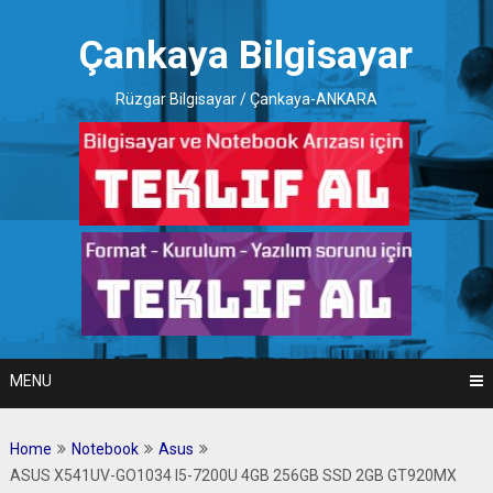
Skip
to
Çankaya Bilgisayar
content
Rüzgar Bilgisayar / Çankaya-ANKARA
MENU
Home
Notebook
Asus
ASUS X541UV-GO1034 I5-7200U 4GB 256GB SSD 2GB GT920MX