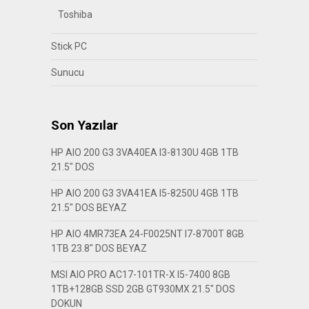
Toshiba
Stick PC
Sunucu
Son Yazılar
HP AIO 200 G3 3VA40EA I3-8130U 4GB 1TB
21.5″ DOS
HP AIO 200 G3 3VA41EA I5-8250U 4GB 1TB
21.5″ DOS BEYAZ
HP AIO 4MR73EA 24-F0025NT I7-8700T 8GB
1TB 23.8″ DOS BEYAZ
MSI AIO PRO AC17-101TR-X I5-7400 8GB
1TB+128GB SSD 2GB GT930MX 21.5″ DOS
DOKUN