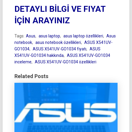
DETAYLI BİLGİ VE FIYAT
İÇİN ARAYINIZ
Tags:
Asus
,
asus laptop
,
asus laptop özellikleri
,
Asus
notebook
,
asus notebook özellikleri
,
ASUS X541UV-
GO1034
,
ASUS X541UV-GO1034 fiyatı
,
ASUS
X541UV-GO1034 hakkında
,
ASUS X541UV-GO1034
inceleme
,
ASUS X541UV-GO1034 özellikleri
Related Posts