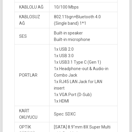
KABLOLU AĞ
10/100 Mbps
KABLOSUZ
802.11bgn+Bluetooth 4.0
AĞ
(Single band) 1*1
Built-in speaker
SES
Built-in microphone
1x USB 2.0
1x USB 3.0
1x USB3.1 Type C (Gen 1)
1x Headphone-out & Audio-in
PORTLAR
Combo Jack
1x RJ45 LAN Jack for LAN
insert
1x VGA Port (D-Sub)
1x HDMI
KART
Spec: SDXC
OKUYUCU
OPTİK
[SATA] 8.9″mm 8X Super Multi