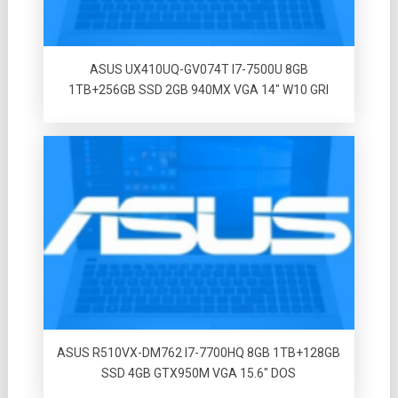
ASUS UX410UQ-GV074T I7-7500U 8GB
1TB+256GB SSD 2GB 940MX VGA 14″ W10 GRI
ASUS R510VX-DM762 I7-7700HQ 8GB 1TB+128GB
SSD 4GB GTX950M VGA 15.6″ DOS