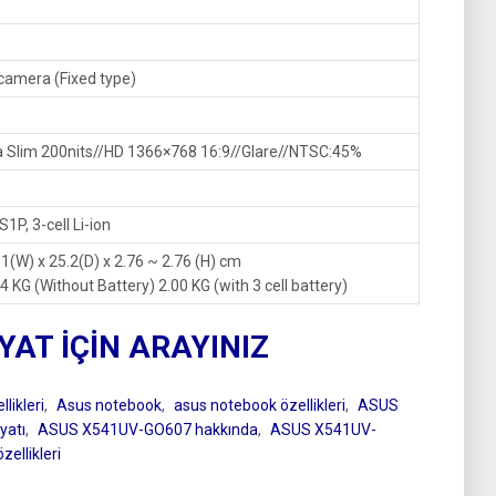
amera (Fixed type)
ra Slim 200nits//HD 1366×768 16:9//Glare//NTSC:45%
1P, 3-cell Li-ion
.1(W) x 25.2(D) x 2.76 ~ 2.76 (H) cm
.84 KG (Without Battery) 2.00 KG (with 3 cell battery)
IYAT İÇİN ARAYINIZ
likleri
,
Asus notebook
,
asus notebook özellikleri
,
ASUS
yatı
,
ASUS X541UV-GO607 hakkında
,
ASUS X541UV-
llikleri