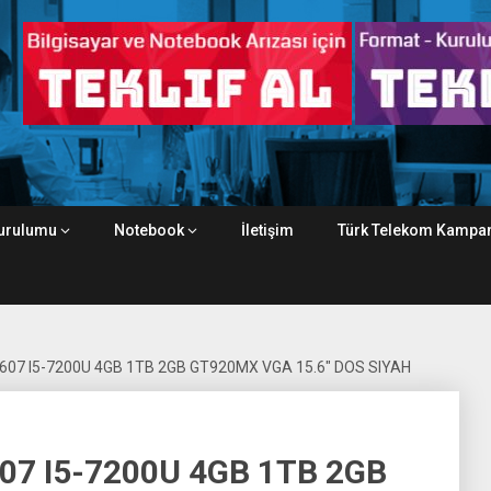
urulumu
Notebook
İletişim
Türk Telekom Kampan
07 I5-7200U 4GB 1TB 2GB GT920MX VGA 15.6″ DOS SIYAH
7 I5-7200U 4GB 1TB 2GB