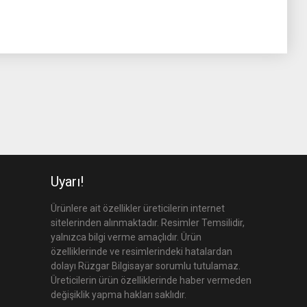
Uyarı!
Ürünlere ait özellikler üreticilerin internet
sitelerinden alınmaktadır. Resimler Temsilidir,
yalnızca bilgi verme amaçlıdır. Ürün
özelliklerinde ve resimlerindeki hatalardan
dolayı Rüzgar Bilgisayar sorumlu tutulamaz.
Üreticilerin ürün özelliklerinde haber vermeden
değişiklik yapma hakları saklıdır.