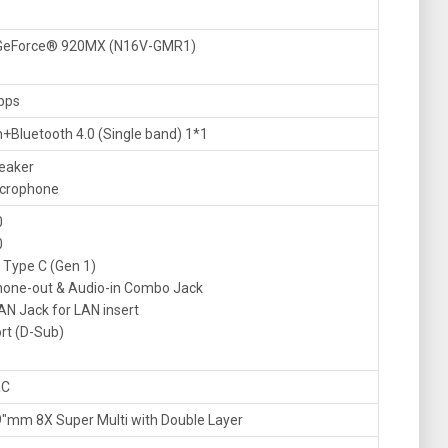
GeForce® 920MX (N16V-GMR1)
bps
+Bluetooth 4.0 (Single band) 1*1
peaker
microphone
0
0
 Type C (Gen 1)
one-out & Audio-in Combo Jack
AN Jack for LAN insert
rt (D-Sub)
XC
9″mm 8X Super Multi with Double Layer