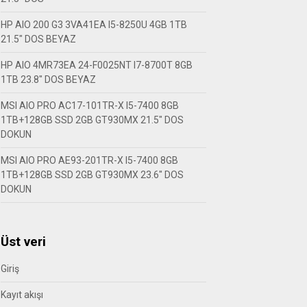
HP AIO 200 G3 3VA41EA I5-8250U 4GB 1TB
21.5″ DOS BEYAZ
HP AIO 4MR73EA 24-F0025NT I7-8700T 8GB
1TB 23.8″ DOS BEYAZ
MSI AIO PRO AC17-101TR-X I5-7400 8GB
1TB+128GB SSD 2GB GT930MX 21.5″ DOS
DOKUN
MSI AIO PRO AE93-201TR-X I5-7400 8GB
1TB+128GB SSD 2GB GT930MX 23.6″ DOS
DOKUN
Üst veri
Giriş
Kayıt akışı