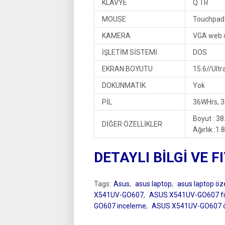
KLAVYE
Q TR
MOUSE
Touchpad
KAMERA
VGA web c
İŞLETİM SİSTEMİ
DOS
EKRAN BOYUTU
15.6//Ult
DOKUNMATİK
Yok
PİL
36WHrs, 3S
Boyut : 38
DİĞER ÖZELLİKLER
Ağırlık :1
DETAYLI BİLGİ VE F
Tags:
Asus
,
asus laptop
,
asus laptop özel
X541UV-GO607
,
ASUS X541UV-GO607 fi
GO607 inceleme
,
ASUS X541UV-GO607 öze