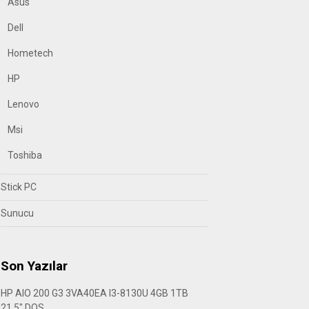
Asus
Dell
Hometech
HP
Lenovo
Msi
Toshiba
Stick PC
Sunucu
Son Yazılar
HP AIO 200 G3 3VA40EA I3-8130U 4GB 1TB
21.5″ DOS