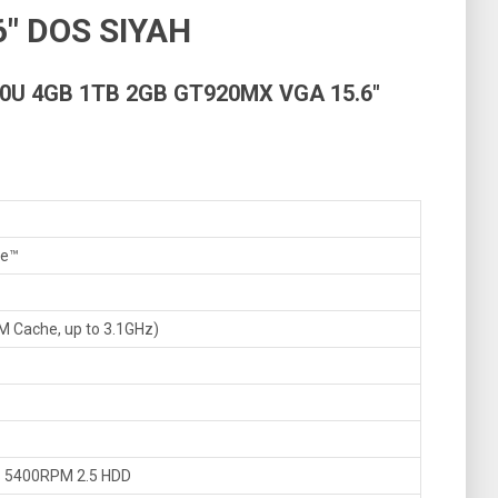
″ DOS SIYAH
0U 4GB 1TB 2GB GT920MX VGA 15.6″
re™
M Cache, up to 3.1GHz)
 5400RPM 2.5 HDD