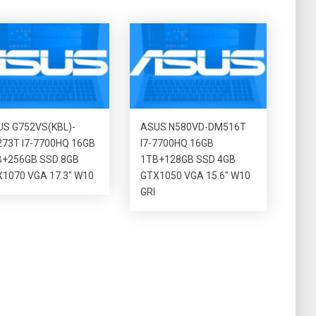
S G752VS(KBL)-
ASUS N580VD-DM516T
73T I7-7700HQ 16GB
I7-7700HQ 16GB
B+256GB SSD 8GB
1TB+128GB SSD 4GB
1070 VGA 17.3″ W10
GTX1050 VGA 15.6″ W10
GRI