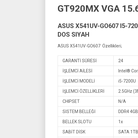
GT920MX VGA 15.6
ASUS X541UV-GO607 I5-720
DOS SIYAH
ASUS X541UV-GO607 Özellikleri;
GARANTİ SÜRESİ
24
İŞLEMCİ AİLESİ
Intel® Co
İŞLEMCİ MODELİ
i5-7200U
İŞLEMCİ ÖZELLİKLERİ
2.5GHz (3
CHIPSET
N/A
SİSTEM BELLEĞİ
DDR4 4GB
BELLEK SLOTU
1x
SABİT DİSK
SATA 1TB