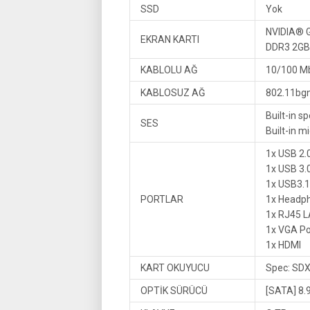
SSD
Yok
NVIDIA® 
EKRAN KARTI
DDR3 2GB
KABLOLU AĞ
10/100 M
KABLOSUZ AĞ
802.11bgn
Built-in s
SES
Built-in 
1x USB 2.
1x USB 3.
1x USB3.1
PORTLAR
1x Headph
1x RJ45 L
1x VGA Po
1x HDMI
KART OKUYUCU
Spec: SD
OPTİK SÜRÜCÜ
[SATA] 8.