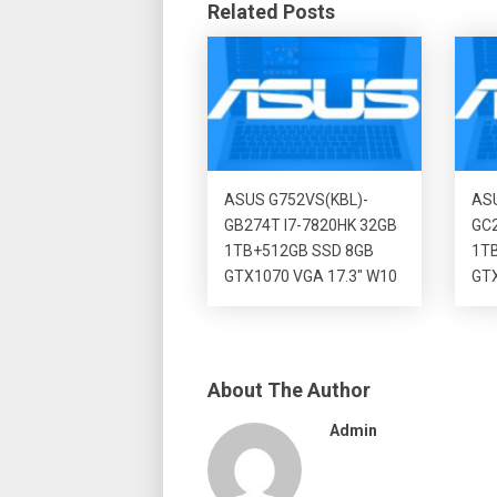
Related Posts
ASUS G752VS(KBL)-
ASU
GB274T I7-7820HK 32GB
GC2
1TB+512GB SSD 8GB
1T
GTX1070 VGA 17.3″ W10
GTX
About The Author
Admin