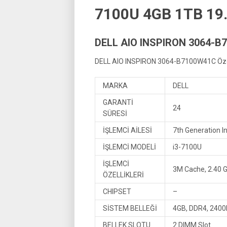
7100U 4GB 1TB 19
DELL AIO INSPIRON 3064-B7
DELL AIO INSPIRON 3064-B7100W41C Özell
MARKA
DELL
GARANTİ
24
SÜRESİ
İŞLEMCİ AİLESİ
7th Generation In
İŞLEMCİ MODELİ
i3-7100U
İŞLEMCİ
3M Cache, 2.40 
ÖZELLİKLERİ
CHIPSET
–
SİSTEM BELLEĞİ
4GB, DDR4, 2400
BELLEK SLOTU
2 DIMM Slot