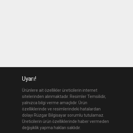
Uyarı!
Ürünlere ait özellikler üreticilerin internet
sitelerinden alınmaktadır. Resimler Temsilidir,
yalnızca bilgi verme amaçlıdır. Ürün
özelliklerinde ve resimlerindeki hatalardan
dolayı Rüzgar Bilgisayar sorumlu tutulamaz.
Üreticilerin ürün özelliklerinde haber vermeden
değişiklik yapma hakları saklıdır.