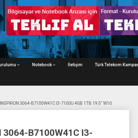
urulumu
Notebook
İletişim
Türk Telekom Kampan
 INSPIRON 3064-B7100W41C I3-7100U 4GB 1TB 19.5″ W10
N 3064-B7100W41C I3-