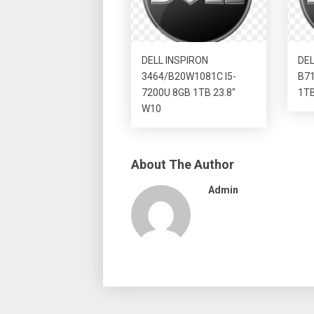
DELL INSPIRON
DEL
3464/B20W1081C I5-
B71
7200U 8GB 1TB 23.8″
1TB
W10
About The Author
Admin