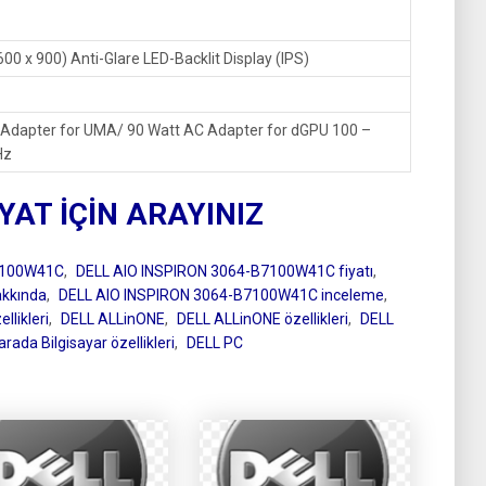
00 x 900) Anti-Glare LED-Backlit Display (IPS)
C Adapter for UMA/ 90 Watt AC Adapter for dGPU 100 –
Hz
IYAT İÇİN ARAYINIZ
7100W41C
,
DELL AIO INSPIRON 3064-B7100W41C fiyatı
,
kkında
,
DELL AIO INSPIRON 3064-B7100W41C inceleme
,
likleri
,
DELL ALLinONE
,
DELL ALLinONE özellikleri
,
DELL
arada Bilgisayar özellikleri
,
DELL PC