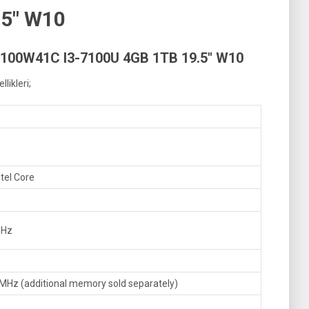
.5″ W10
100W41C I3-7100U 4GB 1TB 19.5″ W10
ikleri;
tel Core
GHz
MHz (additional memory sold separately)