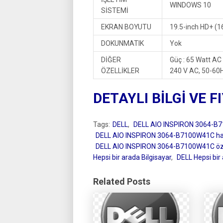
WINDOWS 10
SİSTEMİ
EKRAN BOYUTU
19.5-inch HD+ (16
DOKUNMATIK
Yok
DİĞER
Güç : 65 Watt A
ÖZELLİKLER
240 V AC, 50-60
DETAYLI BİLGİ VE F
Tags:
DELL
,
DELL AIO INSPIRON 3064-B
DELL AIO INSPIRON 3064-B7100W41C ha
DELL AIO INSPIRON 3064-B7100W41C özel
Hepsi bir arada Bilgisayar
,
DELL Hepsi bir 
Related Posts