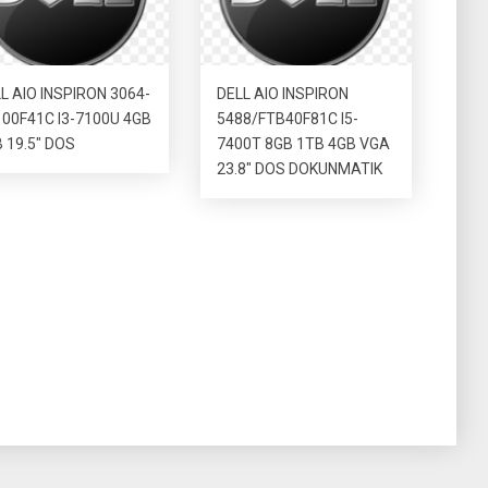
L AIO INSPIRON 3064-
DELL AIO INSPIRON
00F41C I3-7100U 4GB
5488/FTB40F81C I5-
 19.5″ DOS
7400T 8GB 1TB 4GB VGA
23.8″ DOS DOKUNMATIK