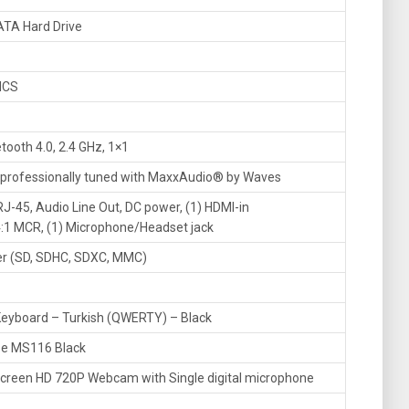
TA Hard Drive
ICS
tooth 4.0, 2.4 GHz, 1×1
 professionally tuned with MaxxAudio® by Waves
RJ-45, Audio Line Out, DC power, (1) HDMI-in
 4:1 MCR, (1) Microphone/Headset jack
der (SD, SDHC, SDXC, MMC)
Keyboard – Turkish (QWERTY) – Black
use MS116 Black
screen HD 720P Webcam with Single digital microphone