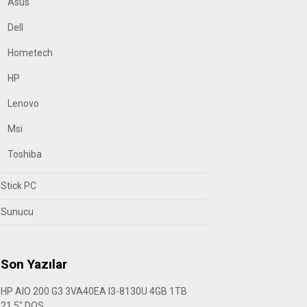
Asus
Dell
Hometech
HP
Lenovo
Msi
Toshiba
Stick PC
Sunucu
Son Yazılar
HP AIO 200 G3 3VA40EA I3-8130U 4GB 1TB
21.5″ DOS