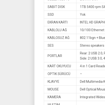
SABİT DİSK
1TB 5400 rpm SA
SSD
Yok
EKRAN KARTI
INTEL HD GRAPH
KABLOLU AĞ
10/100 Ethernet
KABLOSUZ AĞ
802.11bgn + Blue
SES
Stereo speakers
Rear: 2 USB 2.0, 
PORTLAR
Side: 2 USB 3.0,
KART OKUYUCU
4 in 1 Card Rea
OPTİK SÜRÜCÜ
–
KLAVYE
Dell Multimedia 
MOUSE
Dell Optical Mo
KAMERA
Integrated Wide
İŞLETİM