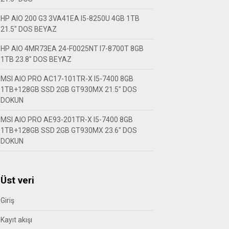
HP AIO 200 G3 3VA41EA I5-8250U 4GB 1TB
21.5″ DOS BEYAZ
HP AIO 4MR73EA 24-F0025NT I7-8700T 8GB
1TB 23.8″ DOS BEYAZ
MSI AIO PRO AC17-101TR-X I5-7400 8GB
1TB+128GB SSD 2GB GT930MX 21.5″ DOS
DOKUN
MSI AIO PRO AE93-201TR-X I5-7400 8GB
1TB+128GB SSD 2GB GT930MX 23.6″ DOS
DOKUN
Üst veri
Giriş
Kayıt akışı