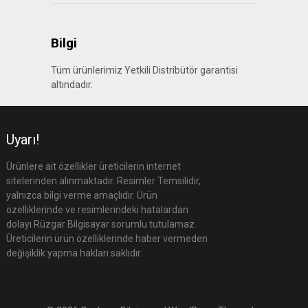
Bilgi
Tüm ürünlerimiz Yetkili Distribütör garantisi
altındadır.
Uyarı!
Ürünlere ait özellikler üreticilerin internet
sitelerinden alınmaktadır. Resimler Temsilidir,
yalnızca bilgi verme amaçlıdır. Ürün
özelliklerinde ve resimlerindeki hatalardan
dolayı Rüzgar Bilgisayar sorumlu tutulamaz.
Üreticilerin ürün özelliklerinde haber vermeden
değişiklik yapma hakları saklıdır.