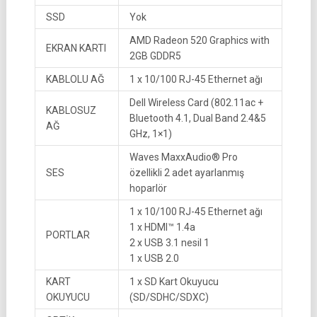
SSD
Yok
AMD Radeon 520 Graphics with
EKRAN KARTI
2GB GDDR5
KABLOLU AĞ
1 x 10/100 RJ-45 Ethernet ağı
Dell Wireless Card (802.11ac +
KABLOSUZ
Bluetooth 4.1, Dual Band 2.4&5
AĞ
GHz, 1×1)
Waves MaxxAudio® Pro
SES
özellikli 2 adet ayarlanmış
hoparlör
1 x 10/100 RJ-45 Ethernet ağı
1 x HDMI™ 1.4a
PORTLAR
2 x USB 3.1 nesil 1
1 x USB 2.0
KART
1 x SD Kart Okuyucu
OKUYUCU
(SD/SDHC/SDXC)