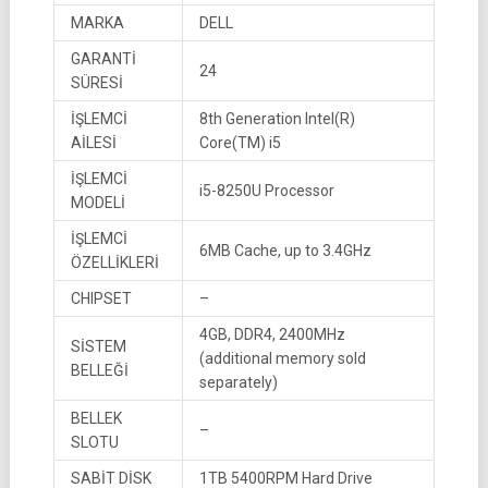
MARKA
DELL
GARANTİ
24
SÜRESİ
İŞLEMCİ
8th Generation Intel(R)
AİLESİ
Core(TM) i5
İŞLEMCİ
i5-8250U Processor
MODELİ
İŞLEMCİ
6MB Cache, up to 3.4GHz
ÖZELLİKLERİ
CHIPSET
–
4GB, DDR4, 2400MHz
SİSTEM
(additional memory sold
BELLEĞİ
separately)
BELLEK
–
SLOTU
SABİT DİSK
1TB 5400RPM Hard Drive