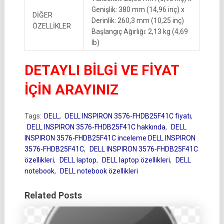
Genişlik: 380 mm (14,96 inç) x
DİĞER
Derinlik: 260,3 mm (10,25 inç)
ÖZELLİKLER
Başlangıç Ağırlığı: 2,13 kg (4,69
lb)
DETAYLI BİLGİ VE FİYAT
İÇİN ARAYINIZ
Tags:
DELL
,
DELL INSPIRON 3576-FHDB25F41C fiyatı
,
DELL INSPIRON 3576-FHDB25F41C hakkında
,
DELL
INSPIRON 3576-FHDB25F41C inceleme DELL INSPIRON
3576-FHDB25F41C
,
DELL INSPIRON 3576-FHDB25F41C
özellikleri
,
DELL laptop
,
DELL laptop özellikleri
,
DELL
notebook
,
DELL notebook özellikleri
Related Posts