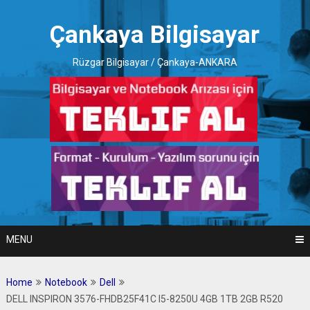
Skip
to
Çankaya Bilgisayar
content
Rüzgar Bilgisayar / Çankaya-ANKARA
MENU
Home
Notebook
Dell
DELL INSPIRON 3576-FHDB25F41C I5-8250U 4GB 1TB 2GB R520