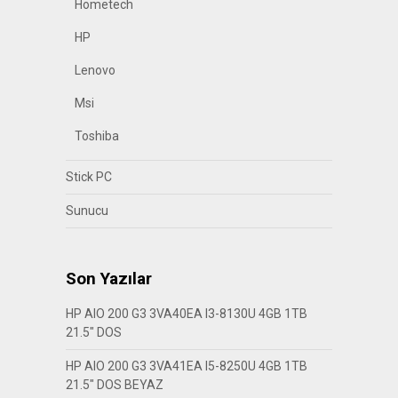
Hometech
HP
Lenovo
Msi
Toshiba
Stick PC
Sunucu
Son Yazılar
HP AIO 200 G3 3VA40EA I3-8130U 4GB 1TB
21.5″ DOS
HP AIO 200 G3 3VA41EA I5-8250U 4GB 1TB
21.5″ DOS BEYAZ