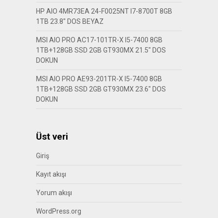
HP AIO 4MR73EA 24-F0025NT I7-8700T 8GB
1TB 23.8″ DOS BEYAZ
MSI AIO PRO AC17-101TR-X I5-7400 8GB
1TB+128GB SSD 2GB GT930MX 21.5″ DOS
DOKUN
MSI AIO PRO AE93-201TR-X I5-7400 8GB
1TB+128GB SSD 2GB GT930MX 23.6″ DOS
DOKUN
Üst veri
Giriş
Kayıt akışı
Yorum akışı
WordPress.org