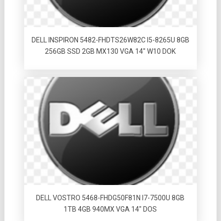
DELL INSPIRON 5482-FHDTS26W82C I5-8265U 8GB
256GB SSD 2GB MX130 VGA 14″ W10 DOK
DELL VOSTRO 5468-FHDG50F81N I7-7500U 8GB
1TB 4GB 940MX VGA 14″ DOS