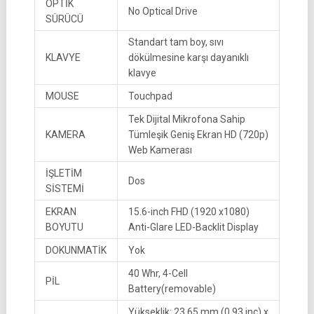
OPTİK
No Optical Drive
SÜRÜCÜ
Standart tam boy, sıvı
KLAVYE
dökülmesine karşı dayanıklı
klavye
MOUSE
Touchpad
Tek Dijital Mikrofona Sahip
KAMERA
Tümleşik Geniş Ekran HD (720p)
Web Kamerası
İŞLETİM
Dos
SİSTEMİ
EKRAN
15.6-inch FHD (1920 x1080)
BOYUTU
Anti-Glare LED-Backlit Display
DOKUNMATİK
Yok
40 Whr, 4-Cell
PİL
Battery(removable)
Yükseklik: 23,65 mm (0,93 inç) x