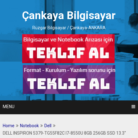
Skip
to
Çankaya Bilgisayar
content
Rüzgar Bilgisayar / Çankaya-ANKARA
MENU
Home
Notebook
Dell
DELL INSPIRON 5379-TG55F82C I7-8550U 8GB 256GB SSD 13.3″