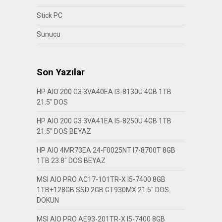
Stick PC
Sunucu
Son Yazılar
HP AIO 200 G3 3VA40EA I3-8130U 4GB 1TB
21.5″ DOS
HP AIO 200 G3 3VA41EA I5-8250U 4GB 1TB
21.5″ DOS BEYAZ
HP AIO 4MR73EA 24-F0025NT I7-8700T 8GB
1TB 23.8″ DOS BEYAZ
MSI AIO PRO AC17-101TR-X I5-7400 8GB
1TB+128GB SSD 2GB GT930MX 21.5″ DOS
DOKUN
MSI AIO PRO AE93-201TR-X I5-7400 8GB