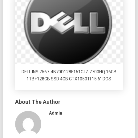
DELL INS 7567-4B70D128F161C I7-7700HQ 16GB
1TB+128GB SSD 4GB GTX1050TI 15.6″ DOS
About The Author
Admin