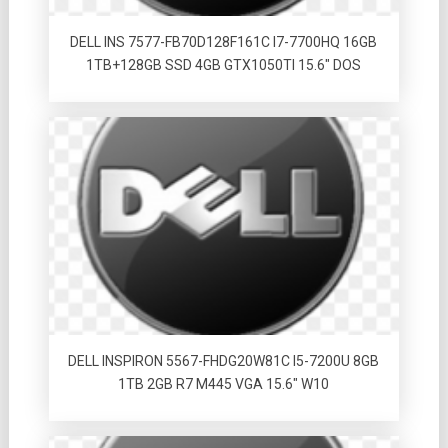
DELL INS 7577-FB70D128F161C I7-7700HQ 16GB
1TB+128GB SSD 4GB GTX1050TI 15.6″ DOS
DELL INSPIRON 5567-FHDG20W81C I5-7200U 8GB
1TB 2GB R7 M445 VGA 15.6″ W10