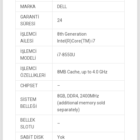
MARKA
DELL
GARANTİ
24
SÜRESİ
İŞLEMCİ
8th Generation
AİLESİ
Intel(R)Core(TM) i7
İŞLEMCİ
i7-8550U
MODELİ
İŞLEMCİ
8MB Cache, up to 4.0 GHz
ÖZELLİKLERİ
CHIPSET
–
8GB, DDR4, 2400MHz
SİSTEM
(additional memory sold
BELLEĞİ
separately)
BELLEK
–
SLOTU
SABİT DİSK
Yok