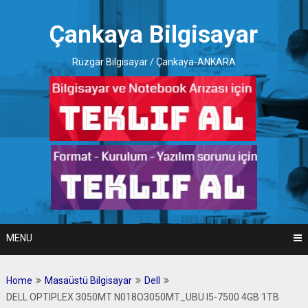
Skip
to
Çankaya Bilgisayar
content
Rüzgar Bilgisayar / Çankaya-ANKARA
MENU
Home
Masaüstü Bilgisayar
Dell
DELL OPTIPLEX 3050MT N018O3050MT_UBU I5-7500 4GB 1TB