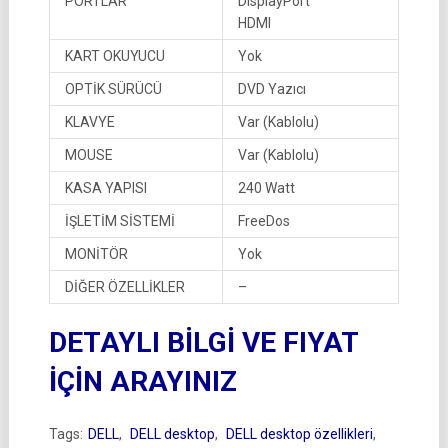
PORTLAR
DisplayPort
HDMI
KART OKUYUCU
Yok
OPTİK SÜRÜCÜ
DVD Yazıcı
KLAVYE
Var (Kablolu)
MOUSE
Var (Kablolu)
KASA YAPISI
240 Watt
İŞLETİM SİSTEMİ
FreeDos
MONİTÖR
Yok
DİĞER ÖZELLİKLER
–
DETAYLI BİLGİ VE FIYAT
İÇİN ARAYINIZ
Tags:
DELL
,
DELL desktop
,
DELL desktop özellikleri
,