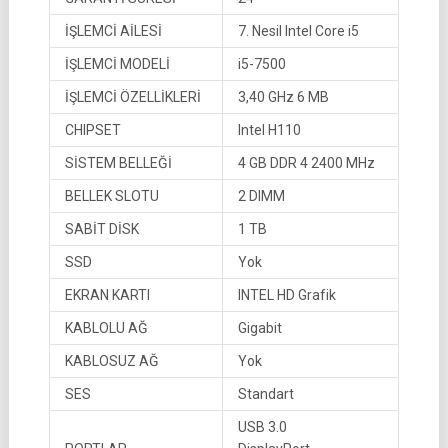
İŞLEMCİ AİLESİ
7. Nesil Intel Core i5
İŞLEMCİ MODELİ
i5-7500
İŞLEMCİ ÖZELLİKLERİ
3,40 GHz 6 MB
CHIPSET
Intel H110
SİSTEM BELLEĞİ
4 GB DDR 4 2400 MHz
BELLEK SLOTU
2 DIMM
SABİT DİSK
1 TB
SSD
Yok
EKRAN KARTI
INTEL HD Grafik
KABLOLU AĞ
Gigabit
KABLOSUZ AĞ
Yok
SES
Standart
USB 3.0