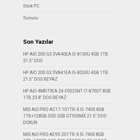
Stick PC
Sunucu
Son Yazılar
HP AIO 200 G3 3VA40EA I3-8130U 4GB 1TB
21.5″ DOS
HP AIO 200 G3 3VA41EA I5-8250U 4GB 1TB
21.5″ DOS BEYAZ
HP AIO 4MR73EA 24-F0025NT I7-8700T 8GB
1TB 23.8″ DOS BEYAZ
MSI AIO PRO AC17-101TR-X I5-7400 8GB
1TB+128GB SSD 2GB GT930MX 21.5″ DOS
DOKUN
MSI AIO PRO AE93-201TR-X I5-7400 8GB