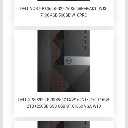
DELL VOSTRO 3668-N222VD3668EMEA01_W I3-
7100 4GB 500GB W10PRO
DELL XPS 8920-B70D256GTXW162N I7-7700 16GB
2TB+256GB SSD 6GB GTX1060 VGA W10