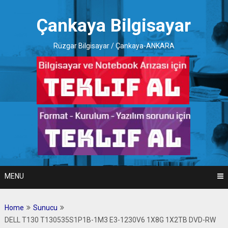
Skip
to
Çankaya Bilgisayar
content
Rüzgar Bilgisayar / Çankaya-ANKARA
MENU
Home
Sunucu
DELL T130 T130535S1P1B-1M3 E3-1230V6 1X8G 1X2TB DVD-RW