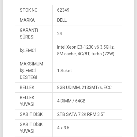
STOK NO
62349
MARKA
DELL
GARANTİ
24
SÜRESİ
Intel Xeon E3-1230 v6 3.5GHz,
İŞLEMCİ
8M cache, 4C/8T, turbo (72W)
MAKSİMUM
İŞLEMCİ
1 Soket
DESTEĞİ
BELLEK
8GB UDIMM, 2133MT/s, ECC
BELLEK
4 DIMM / 64GB
YUVASI
SABİT DİSK
2TB SATA 7.2K RPM 3.5¨
SABİT DİSK
4 x 3.5¨
YUVASI