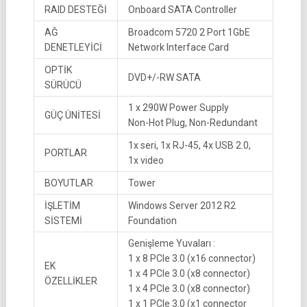
RAID DESTEĞİ
Onboard SATA Controller
AĞ
Broadcom 5720 2 Port 1GbE
DENETLEYİCİ
Network Interface Card
OPTİK
DVD+/-RW SATA
SÜRÜCÜ
1 x 290W Power Supply
GÜÇ ÜNİTESİ
Non-Hot Plug, Non-Redundant
1x seri, 1x RJ-45, 4x USB 2.0,
PORTLAR
1x video
BOYUTLAR
Tower
İŞLETİM
Windows Server 2012 R2
SİSTEMİ
Foundation
Genişleme Yuvaları :
1 x 8 PCIe 3.0 (x16 connector)
EK
1 x 4 PCIe 3.0 (x8 connector)
ÖZELLİKLER
1 x 4 PCIe 3.0 (x8 connector)
1 x 1 PCIe 3.0 (x1 connector