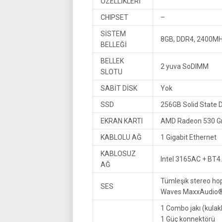
ÖZELLİKLERİ
CHIPSET
–
SİSTEM
8GB, DDR4, 2400MH
BELLEĞİ
BELLEK
2 yuva SoDIMM
SLOTU
SABİT DİSK
Yok
SSD
256GB Solid State D
EKRAN KARTI
AMD Radeon 530 Gr
KABLOLU AĞ
1 Gigabit Ethernet
KABLOSUZ
Intel 3165AC + BT4.
AĞ
Tümleşik stereo hop
SES
Waves MaxxAudio® Pr
1 Combo jakı (kulak
1 Güç konnektörü