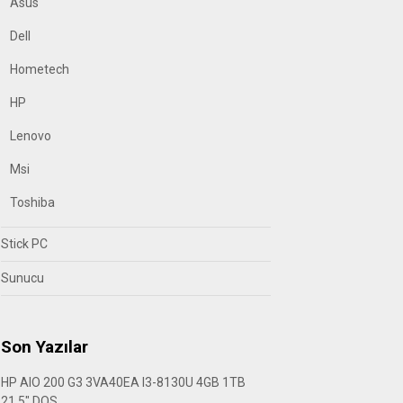
Asus
Dell
Hometech
HP
Lenovo
Msi
Toshiba
Stick PC
Sunucu
Son Yazılar
HP AIO 200 G3 3VA40EA I3-8130U 4GB 1TB
21.5″ DOS