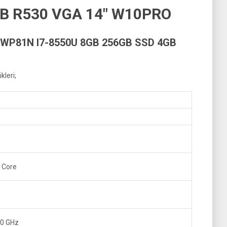
B R530 VGA 14″ W10PRO
WP81N I7-8550U 8GB 256GB SSD 4GB
leri;
l Core
.0 GHz