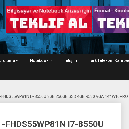
urulumu
Notebook
İletişim
Türk Telekom Kampan
-FHDS55WP81N I7-8550U 8GB 256GB SSD 4GB R530 VGA 14″ W10PRO
1-FHDS55WP81N I7-8550U