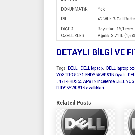
DOKUNMATİK
Yok
PİL
42 WHr, 3-Cell Batte
DİĞER
Boyutlar : 16,1 m
ÖZELLİKLER
Ağırlık: 3,71 lb (1,68
DETAYLI BİLGİ VE F
Tags:
DELL
,
DELL laptop
,
DELL laptop özel
VOSTRO 5471-FHDS55WP81N fiyatı
,
DE
5471-FHDS55WP81N inceleme DELL VO
FHDS55WP81N özellikleri
Related Posts