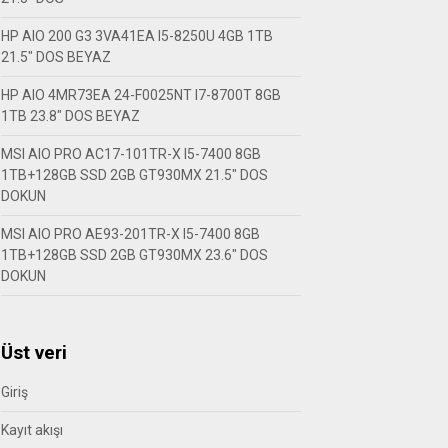
HP AIO 200 G3 3VA41EA I5-8250U 4GB 1TB
21.5″ DOS BEYAZ
HP AIO 4MR73EA 24-F0025NT I7-8700T 8GB
1TB 23.8″ DOS BEYAZ
MSI AIO PRO AC17-101TR-X I5-7400 8GB
1TB+128GB SSD 2GB GT930MX 21.5″ DOS
DOKUN
MSI AIO PRO AE93-201TR-X I5-7400 8GB
1TB+128GB SSD 2GB GT930MX 23.6″ DOS
DOKUN
Üst veri
Giriş
Kayıt akışı