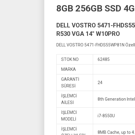
8GB 256GB SSD 4G
DELL VOSTRO 5471-FHDS55
R530 VGA 14″ W10PRO
DELL VOSTRO 5471-FHDS55WP81N Özellik
STOK NO
62485
MARKA
GARANTİ
24
SÜRESİ
İŞLEMCİ
8th Generation Inte
AİLESİ
İŞLEMCİ
i7-8550U
MODELİ
İŞLEMCİ
8MB Cache, up to 4