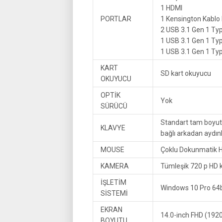
1 HDMI
PORTLAR
1 Kensington Kablo k
2 USB 3.1 Gen 1 Ty
1 USB 3.1 Gen 1 Typ
1 USB 3.1 Gen 1 Ty
KART
SD kart okuyucu
OKUYUCU
OPTİK
Yok
SÜRÜCÜ
Standart tam boyutlu
KLAVYE
bağlı arkadan aydın
MOUSE
Çoklu Dokunmatik 
KAMERA
Tümleşik 720 p HD 
İŞLETİM
Windows 10 Pro 64bi
SİSTEMİ
EKRAN
14.0-inch FHD (1920
BOYUTU