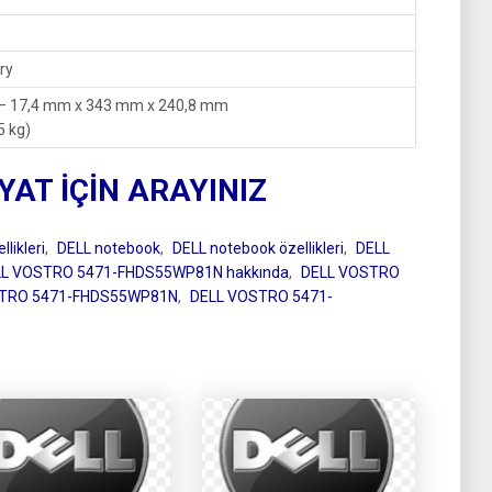
ry
m – 17,4 mm x 343 mm x 240,8 mm
5 kg)
IYAT İÇİN ARAYINIZ
likleri
,
DELL notebook
,
DELL notebook özellikleri
,
DELL
LL VOSTRO 5471-FHDS55WP81N hakkında
,
DELL VOSTRO
STRO 5471-FHDS55WP81N
,
DELL VOSTRO 5471-