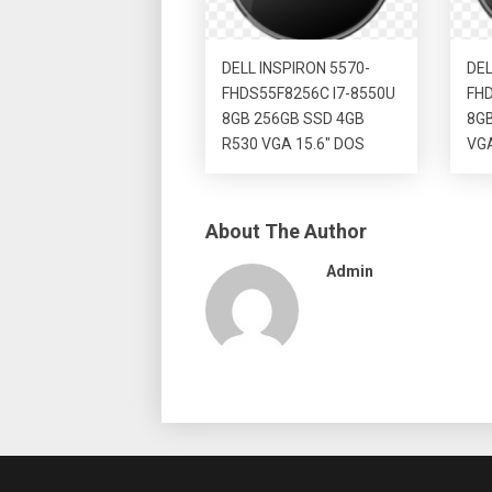
DELL INSPIRON 5570-
DEL
FHDS55F8256C I7-8550U
FHD
8GB 256GB SSD 4GB
8GB
R530 VGA 15.6″ DOS
VGA
About The Author
Admin