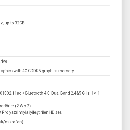
z, up to 32GB
rive
aphics with 4G GDDR5 graphics memory
0 [802.11ac + Bluetooth 4.0, Dual Band 2.4&5 GHz, 1×1]
arlörler (2 W x 2)
o yazılımıyla iyileştirilen HD ses
lık/mikrofon)