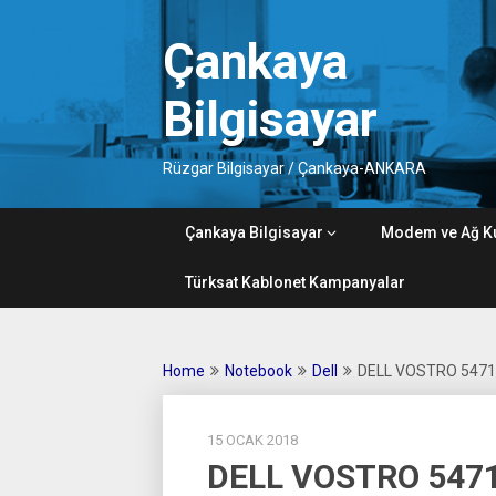
Skip
to
Çankaya
content
Bilgisayar
Rüzgar Bilgisayar / Çankaya-ANKARA
Çankaya Bilgisayar
Modem ve Ağ K
Türksat Kablonet Kampanyalar
Home
Notebook
Dell
DELL VOSTRO 5471
15 OCAK 2018
DELL VOSTRO 547