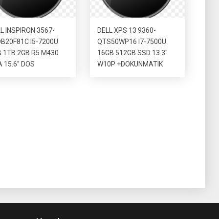
L INSPIRON 3567-
DELL XPS 13 9360-
B20F81C I5-7200U
QTS50WP16 I7-7500U
 1TB 2GB R5 M430
16GB 512GB SSD 13.3″
 15.6″ DOS
W10P +DOKUNMATIK