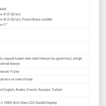
ilidi
pe-A (5 Gb/sn)
e-A (5 Gb/sn), PowerShare özellikli
pe-C™
, sayısal tuşları olan ciklet klavye (su geçirmez), isteğe
latmalı klavye
Hassas Yüzey
kamera ve mikrofonlar
t English, Arabic, French, Russian, Turkish
 x 1080) Anti-Glare LED-Backlit Display