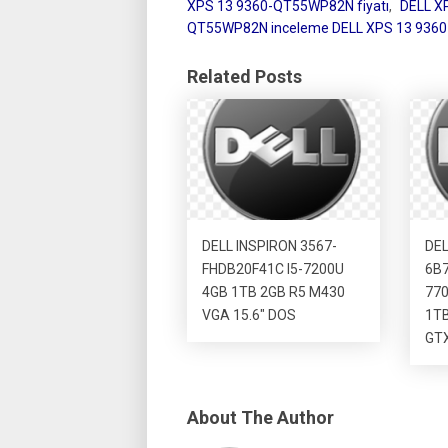
XPS 13 9360-QT55WP82N fiyatı
,
DELL X
QT55WP82N inceleme DELL XPS 13 93
Related Posts
DELL INSPIRON 3567-
DEL
FHDB20F41C I5-7200U
6B7
4GB 1TB 2GB R5 M430
77
VGA 15.6″ DOS
1T
GTX
About The Author