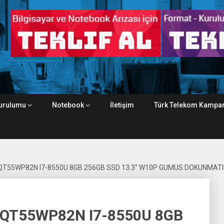
urulumu
Notebook
İletişim
Türk Telekom Kampan
-QT55WP82N I7-8550U 8GB 256GB SSD 13.3″ W10P GUMUS DOKUNMATI
-QT55WP82N I7-8550U 8GB