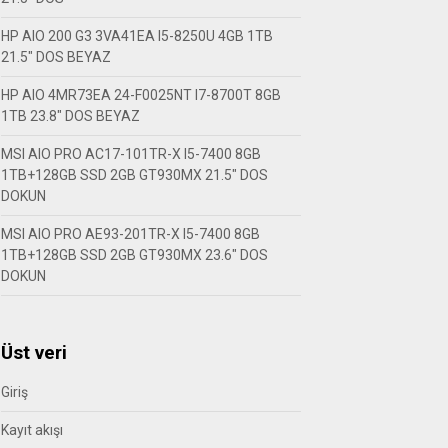
HP AIO 200 G3 3VA41EA I5-8250U 4GB 1TB
21.5″ DOS BEYAZ
HP AIO 4MR73EA 24-F0025NT I7-8700T 8GB
1TB 23.8″ DOS BEYAZ
MSI AIO PRO AC17-101TR-X I5-7400 8GB
1TB+128GB SSD 2GB GT930MX 21.5″ DOS
DOKUN
MSI AIO PRO AE93-201TR-X I5-7400 8GB
1TB+128GB SSD 2GB GT930MX 23.6″ DOS
DOKUN
Üst veri
Giriş
Kayıt akışı