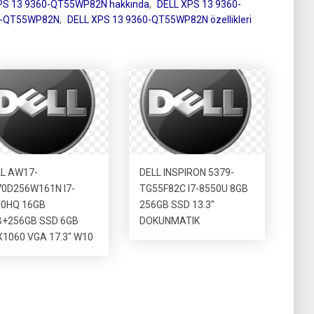
PS 13 9360-QT55WP82N hakkında
,
DELL XPS 13 9360-
60-QT55WP82N
,
DELL XPS 13 9360-QT55WP82N özellikleri
L AW17-
DELL INSPIRON 5379-
0D256W161N I7-
TG55F82C I7-8550U 8GB
00HQ 16GB
256GB SSD 13.3″
B+256GB SSD 6GB
DOKUNMATIK
1060 VGA 17.3″ W10