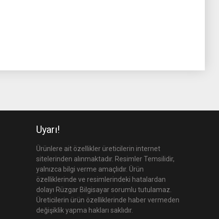
Uyarı!
Ürünlere ait özellikler üreticilerin internet
sitelerinden alınmaktadır. Resimler Temsilidir,
yalnızca bilgi verme amaçlıdır. Ürün
özelliklerinde ve resimlerindeki hatalardan
dolayı Rüzgar Bilgisayar sorumlu tutulamaz.
Üreticilerin ürün özelliklerinde haber vermeden
değişiklik yapma hakları saklıdır.