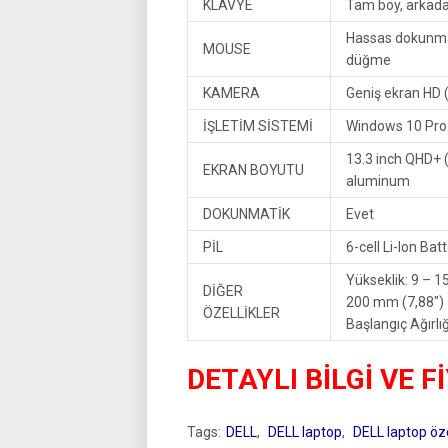
KLAVYE
Tam boy, arkadan
Hassas dokunmat
MOUSE
düğme
KAMERA
Geniş ekran HD (
İŞLETİM SİSTEMİ
Windows 10 Pro
13.3 inch QHD+ (
EKRAN BOYUTU
aluminum
DOKUNMATİK
Evet
PİL
6-cell Li-lon Bat
Yükseklik: 9 – 1
DİĞER
200 mm (7,88″)
ÖZELLİKLER
Başlangıç Ağırlı
DETAYLI BİLGİ VE F
Tags:
DELL
,
DELL laptop
,
DELL laptop özel