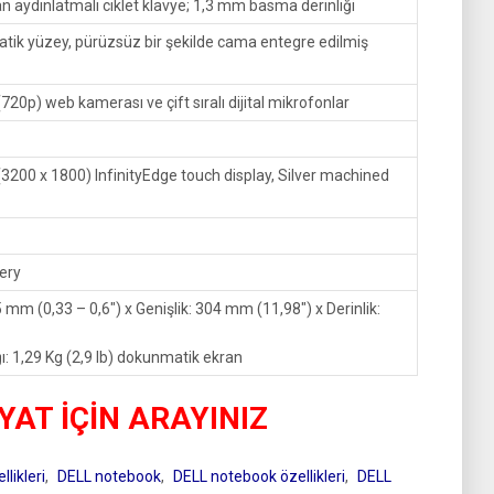
 aydınlatmalı ciklet klavye; 1,3 mm basma derinliği
ik yüzey, pürüzsüz bir şekilde cama entegre edilmiş
720p) web kamerası ve çift sıralı dijital mikrofonlar
3200 x 1800) InfinityEdge touch display, Silver machined
tery
5 mm (0,33 – 0,6″) x Genişlik: 304 mm (11,98″) x Derinlik:
ğı: 1,29 Kg (2,9 lb) dokunmatik ekran
İYAT İÇİN ARAYINIZ
likleri
,
DELL notebook
,
DELL notebook özellikleri
,
DELL