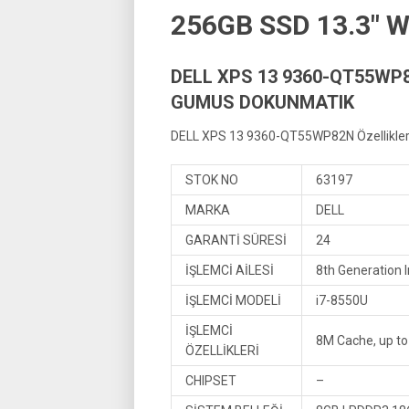
256GB SSD 13.3″
DELL XPS 13 9360-QT55WP8
GUMUS DOKUNMATIK
DELL XPS 13 9360-QT55WP82N Özellikler
STOK NO
63197
MARKA
DELL
GARANTİ SÜRESİ
24
İŞLEMCİ AİLESİ
8th Generation I
İŞLEMCİ MODELİ
i7-8550U
İŞLEMCİ
8M Cache, up to
ÖZELLİKLERİ
CHIPSET
–