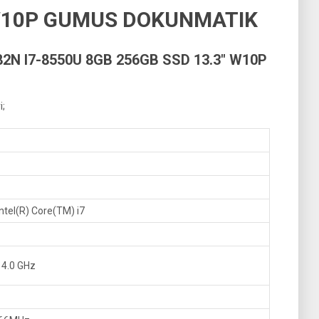
 W10P GUMUS DOKUNMATIK
2N I7-8550U 8GB 256GB SSD 13.3″ W10P
i;
ntel(R) Core(TM) i7
 4.0 GHz