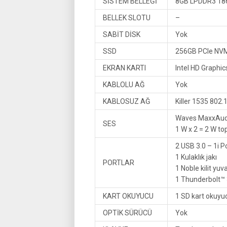
SİSTEM BELLEĞİ
8GB LPDDR3 1
BELLEK SLOTU
–
SABİT DİSK
Yok
SSD
256GB PCIe NVMe
EKRAN KARTI
Intel HD Graphic
KABLOLU AĞ
Yok
KABLOSUZ AĞ
Killer 1535 802.
Waves MaxxAudio
SES
1 W x 2 = 2 W t
2 USB 3.0 – 1i P
1 Kulaklık jakı
PORTLAR
1 Noble kilit yuv
1 Thunderbolt™
KART OKUYUCU
1 SD kart okuyu
OPTİK SÜRÜCÜ
Yok