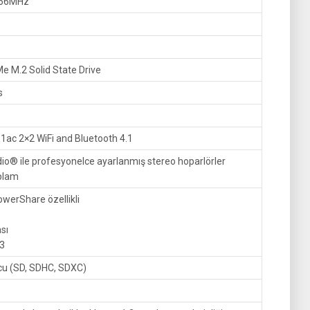
866MHz
 M.2 Solid State Drive
s
11ac 2×2 WiFi and Bluetooth 4.1
® ile profesyonelce ayarlanmış stereo hoparlörler
oplam
owerShare özellikli
ası
 3
cu (SD, SDHC, SDXC)