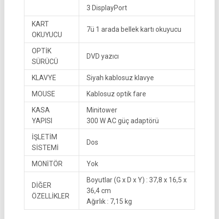
3 DisplayPort
KART
7ü 1 arada bellek kartı okuyucu
OKUYUCU
OPTİK
DVD yazıcı
SÜRÜCÜ
KLAVYE
Siyah kablosuz klavye
MOUSE
Kablosuz optik fare
KASA
Minitower
YAPISI
300 W AC güç adaptörü
İŞLETİM
Dos
SİSTEMİ
MONİTÖR
Yok
Boyutlar (G x D x Y) : 37,8 x 16,5 x
DİĞER
36,4 cm
ÖZELLİKLER
Ağırlık : 7,15 kg