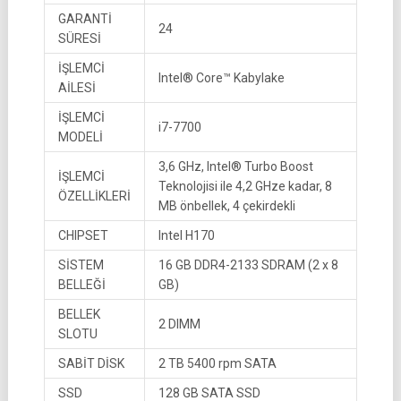
GARANTİ
24
SÜRESİ
İŞLEMCİ
Intel® Core™ Kabylake
AİLESİ
İŞLEMCİ
i7-7700
MODELİ
3,6 GHz, Intel® Turbo Boost
İŞLEMCİ
Teknolojisi ile 4,2 GHze kadar, 8
ÖZELLİKLERİ
MB önbellek, 4 çekirdekli
CHIPSET
Intel H170
SİSTEM
16 GB DDR4-2133 SDRAM (2 x 8
BELLEĞİ
GB)
BELLEK
2 DIMM
SLOTU
SABİT DİSK
2 TB 5400 rpm SATA
SSD
128 GB SATA SSD