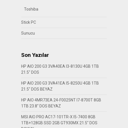
Toshiba
Stick PC
Sunucu
Son Yazılar
HP AIO 200 G3 3VA40EA I3-8130U 4GB 1TB
21.5″ DOS
HP AIO 200 G3 3VA41EA I5-8250U 4GB 1TB
21.5″ DOS BEYAZ
HP AIO 4MR73EA 24-F0025NT I7-8700T 8GB
1TB 23.8″ DOS BEYAZ
MSI AIO PRO AC17-101TR-X I5-7400 8GB
1TB+128GB SSD 2GB GT930MX 21.5″ DOS