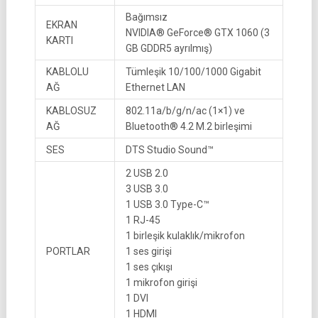
Bağımsız
EKRAN
NVIDIA® GeForce® GTX 1060 (3
KARTI
GB GDDR5 ayrılmış)
KABLOLU
Tümleşik 10/100/1000 Gigabit
AĞ
Ethernet LAN
KABLOSUZ
802.11a/b/g/n/ac (1×1) ve
AĞ
Bluetooth® 4.2 M.2 birleşimi
SES
DTS Studio Sound™
2 USB 2.0
3 USB 3.0
1 USB 3.0 Type-C™
1 RJ-45
1 birleşik kulaklık/mikrofon
PORTLAR
1 ses girişi
1 ses çıkışı
1 mikrofon girişi
1 DVI
1 HDMI