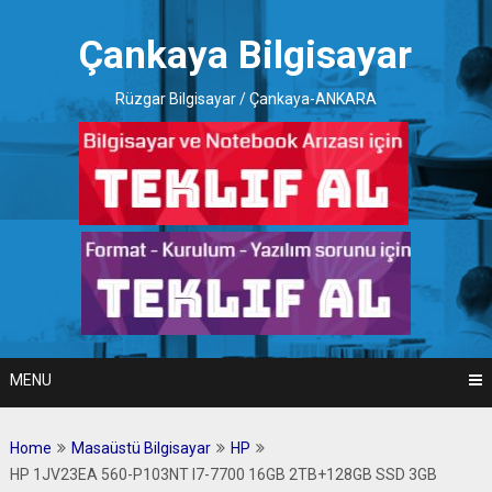
Skip
to
Çankaya Bilgisayar
content
Rüzgar Bilgisayar / Çankaya-ANKARA
MENU
Home
Masaüstü Bilgisayar
HP
HP 1JV23EA 560-P103NT I7-7700 16GB 2TB+128GB SSD 3GB