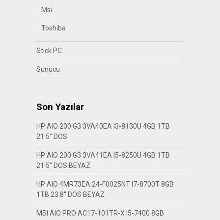
Msi
Toshiba
Stick PC
Sunucu
Son Yazılar
HP AIO 200 G3 3VA40EA I3-8130U 4GB 1TB
21.5″ DOS
HP AIO 200 G3 3VA41EA I5-8250U 4GB 1TB
21.5″ DOS BEYAZ
HP AIO 4MR73EA 24-F0025NT I7-8700T 8GB
1TB 23.8″ DOS BEYAZ
MSI AIO PRO AC17-101TR-X I5-7400 8GB