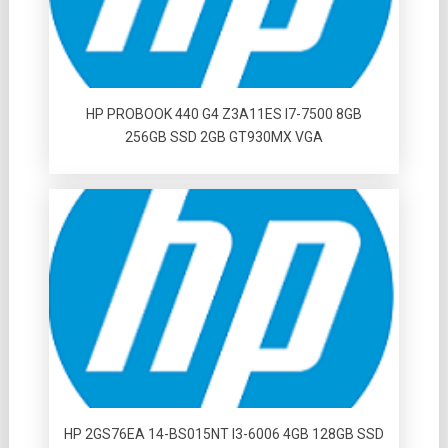
HP PROBOOK 440 G4 Z3A11ES I7-7500 8GB
256GB SSD 2GB GT930MX VGA
HP 2GS76EA 14-BS015NT I3-6006 4GB 128GB SSD