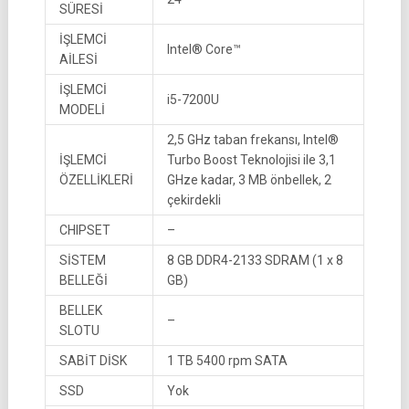
SÜRESİ
İŞLEMCİ
Intel® Core™
AİLESİ
İŞLEMCİ
i5-7200U
MODELİ
2,5 GHz taban frekansı, Intel®
İŞLEMCİ
Turbo Boost Teknolojisi ile 3,1
ÖZELLİKLERİ
GHze kadar, 3 MB önbellek, 2
çekirdekli
CHIPSET
–
SİSTEM
8 GB DDR4-2133 SDRAM (1 x 8
BELLEĞİ
GB)
BELLEK
–
SLOTU
SABİT DİSK
1 TB 5400 rpm SATA
SSD
Yok