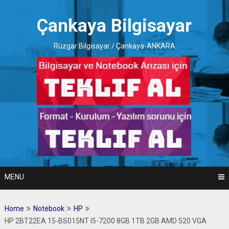
Skip
to
Çankaya Bilgisayar
content
Rüzgar Bilgisayar / Çankaya-ANKARA
MENU
Home
Notebook
HP
HP 2BT22EA 15-BS015NT I5-7200 8GB 1TB 2GB AMD 520 VGA