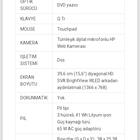
OPTİK
DVD yazıcı
SÜRÜCÜ
KLAVYE
Q Tr
MOUSE
Touchpad
Tümleşik dijital mikrofonlu HP
KAMERA
Web Kamerası
İŞLETİM
Dos
SİSTEMİ
39,6 cm (15,6″) diyagonal HD
EKRAN
SVA BrightView WLED arkadan
BOYUTU
aydınlatmalı (1366 x 768)
DOKUNMATİK
Yok
Pil tipi
3 hücreli, 41 Wh Lityum iyon
PİL
Güç kaynağı türü
65 W AC güç adaptörü
Boyutlar (G x D x Y) : 38 x 25,38