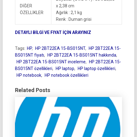
DİĞER
x 2,38 cm
ÖZELLİKLER
Ağırlık : 2,1 kg
Renk : Duman grisi
DETAYLI BİLGİ VE FIYAT İÇİN ARAYINIZ
Tags:
HP
,
HP 2BT22EA 15-BS015NT
,
HP 2BT22EA 15-
BS015NT fiyatı
,
HP 2BT22EA 15-BS015NT hakkında
,
HP 2BT22EA 15-BS015NT inceleme
,
HP 2BT22EA 15-
BS015NT özellikleri
,
HP laptop
,
HP laptop özellikleri
,
HP notebook
,
HP notebook özellikleri
Related Posts