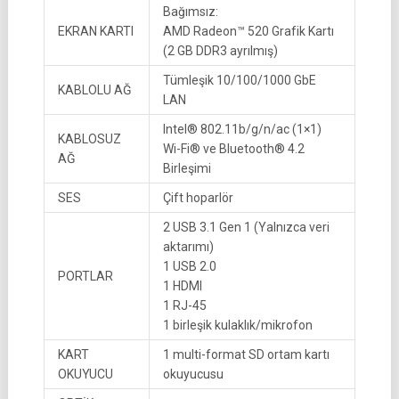
Bağımsız:
EKRAN KARTI
AMD Radeon™ 520 Grafik Kartı
(2 GB DDR3 ayrılmış)
Tümleşik 10/100/1000 GbE
KABLOLU AĞ
LAN
Intel® 802.11b/g/n/ac (1×1)
KABLOSUZ
Wi-Fi® ve Bluetooth® 4.2
AĞ
Birleşimi
SES
Çift hoparlör
2 USB 3.1 Gen 1 (Yalnızca veri
aktarımı)
1 USB 2.0
PORTLAR
1 HDMI
1 RJ-45
1 birleşik kulaklık/mikrofon
KART
1 multi-format SD ortam kartı
OKUYUCU
okuyucusu