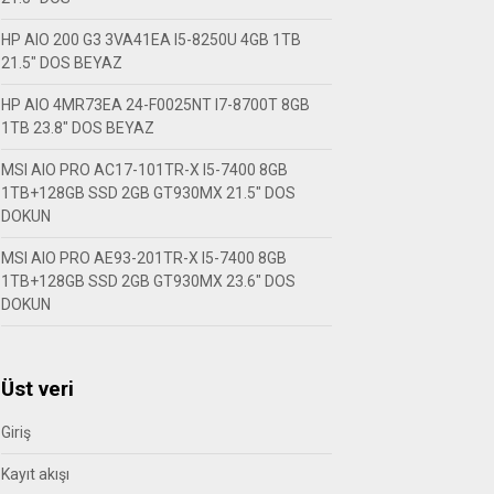
HP AIO 200 G3 3VA41EA I5-8250U 4GB 1TB
21.5″ DOS BEYAZ
HP AIO 4MR73EA 24-F0025NT I7-8700T 8GB
1TB 23.8″ DOS BEYAZ
MSI AIO PRO AC17-101TR-X I5-7400 8GB
1TB+128GB SSD 2GB GT930MX 21.5″ DOS
DOKUN
MSI AIO PRO AE93-201TR-X I5-7400 8GB
1TB+128GB SSD 2GB GT930MX 23.6″ DOS
DOKUN
Üst veri
Giriş
Kayıt akışı