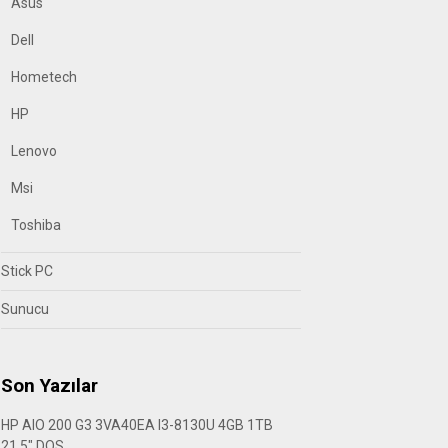
Asus
Dell
Hometech
HP
Lenovo
Msi
Toshiba
Stick PC
Sunucu
Son Yazılar
HP AIO 200 G3 3VA40EA I3-8130U 4GB 1TB
21.5″ DOS