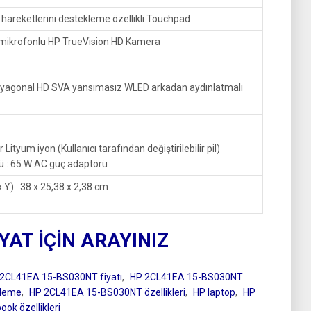
areketlerini destekleme özellikli Touchpad
l mikrofonlu HP TrueVision HD Kamera
Diyagonal HD SVA yansımasız WLED arkadan aydınlatmalı
 Lityum iyon (Kullanıcı tarafından değiştirilebilir pil)
ü : 65 W AC güç adaptörü
x Y) : 38 x 25,38 x 2,38 cm
IYAT İÇİN ARAYINIZ
2CL41EA 15-BS030NT fiyatı
,
HP 2CL41EA 15-BS030NT
eleme
,
HP 2CL41EA 15-BS030NT özellikleri
,
HP laptop
,
HP
ok özellikleri