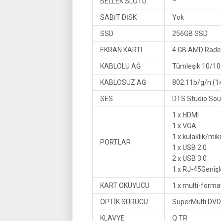
BELLEK SLOTU
–
SABİT DİSK
Yok
SSD
256GB SSD
EKRAN KARTI
4 GB AMD Rade
KABLOLU AĞ
Tümleşik 10/10
KABLOSUZ AĞ
802.11b/g/n (1
SES
DTS Studio Soun
1 x HDMI
1 x VGA
1 x kulaklık/mik
PORTLAR
1 x USB 2.0
2 x USB 3.0
1 x RJ-45Genişl
KART OKUYUCU
1 x multi-forma
OPTİK SÜRÜCÜ
SuperMulti DVD 
KLAVYE
Q TR