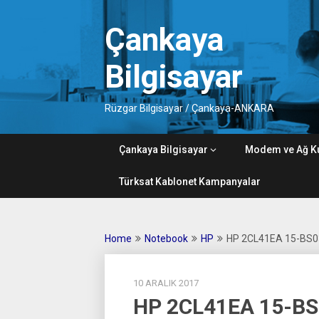
Skip
to
Çankaya
content
Bilgisayar
Rüzgar Bilgisayar / Çankaya-ANKARA
Çankaya Bilgisayar
Modem ve Ağ K
Türksat Kablonet Kampanyalar
Home
Notebook
HP
HP 2CL41EA 15-BS0
10 ARALIK 2017
HP 2CL41EA 15-BS