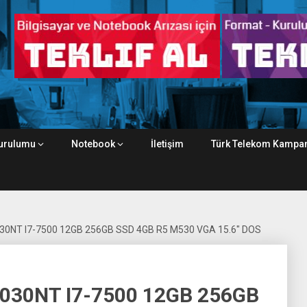
urulumu
Notebook
İletişim
Türk Telekom Kampan
30NT I7-7500 12GB 256GB SSD 4GB R5 M530 VGA 15.6″ DOS
030NT I7-7500 12GB 256GB