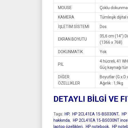
MOUSE
Çoklu dokunma h
KAMERA
Tümleşik dijita
İŞLETİM SİSTEMİ
Dos
35,6 cm (14″) 
EKRAN BOYUTU
(1366 x 768)
DOKUNMATİK
Yok
4 hücreli, 41 WHr
PİL
Güç kaynağı tür
DİĞER
Boyutlar (G x D 
ÖZELLİKLER
Ağırlık : 1,9kg
DETAYLI BİLGİ VE F
Tags:
HP
,
HP 2CL41EA 15-BS030NT
,
HP 
hakkında
,
HP 2CL41EA 15-BS030NT inc
laptop özellikleri
,
HP notebook
,
HP notebo