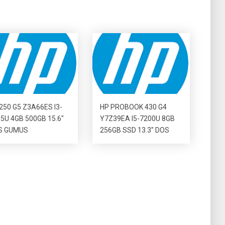
250 G5 Z3A66ES I3-
HP PROBOOK 430 G4
5U 4GB 500GB 15.6″
Y7Z39EA I5-7200U 8GB
S GUMUS
256GB SSD 13.3″ DOS