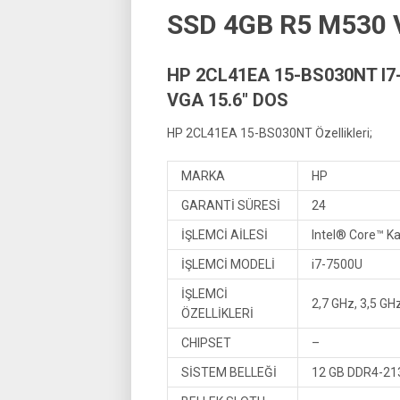
SSD 4GB R5 M530 
HP 2CL41EA 15-BS030NT I7
VGA 15.6″ DOS
HP 2CL41EA 15-BS030NT Özellikleri;
MARKA
HP
GARANTİ SÜRESİ
24
İŞLEMCİ AİLESİ
Intel® Core™ K
İŞLEMCİ MODELİ
i7-7500U
İŞLEMCİ
2,7 GHz, 3,5 GHz
ÖZELLİKLERİ
CHIPSET
–
SİSTEM BELLEĞİ
12 GB DDR4-213