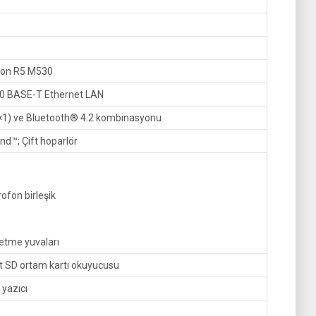
on R5 M530
0 BASE-T Ethernet LAN
×1) ve Bluetooth® 4.2 kombinasyonu
d™; Çift hoparlör
rofon birleşik
etme yuvaları
t SD ortam kartı okuyucusu
yazıcı