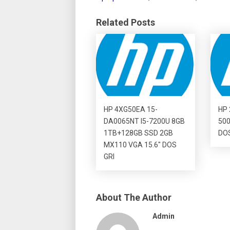
Related Posts
HP 4XG50EA 15-
HP 
DA0065NT I5-7200U 8GB
500
1TB+128GB SSD 2GB
DO
MX110 VGA 15.6″ DOS
GRI
About The Author
Admin