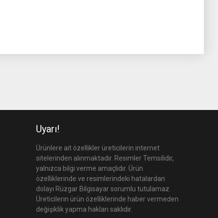
Uyarı!
Ürünlere ait özellikler üreticilerin internet
sitelerinden alınmaktadır. Resimler Temsilidir,
yalnızca bilgi verme amaçlıdır. Ürün
özelliklerinde ve resimlerindeki hatalardan
dolayı Rüzgar Bilgisayar sorumlu tutulamaz.
Üreticilerin ürün özelliklerinde haber vermeden
değişiklik yapma hakları saklıdır.