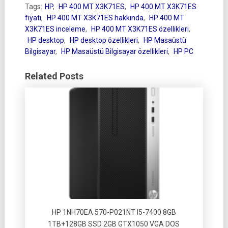
Tags:
HP
,
HP 400 MT X3K71ES
,
HP 400 MT X3K71ES
fiyatı
,
HP 400 MT X3K71ES hakkında
,
HP 400 MT
X3K71ES inceleme
,
HP 400 MT X3K71ES özellikleri
,
HP desktop
,
HP desktop özellikleri
,
HP Masaüstü
Bilgisayar
,
HP Masaüstü Bilgisayar özellikleri
,
HP PC
Related Posts
HP 1NH70EA 570-P021NT I5-7400 8GB
1TB+128GB SSD 2GB GTX1050 VGA DOS