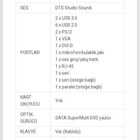
SES
DTS Studio Sound;
2 x USB 3.0
6 x USB 2.0
2 x PS/2
1 x VGA
1 x DVI-D
PORTLAR
1 x mikrofon/kulaklık jakı
1 x ses giriş/çıkış hattı
1 x RJ-45
1 x seri
1 x seri (isteğe bağlı)
1 x paralel (isteğe bağlı)
KART
Yok
OKUYUCU
OPTİK
SATA SuperMulti DVD yazıcı
SÜRÜCÜ
KLAVYE
Var (Kablolu)