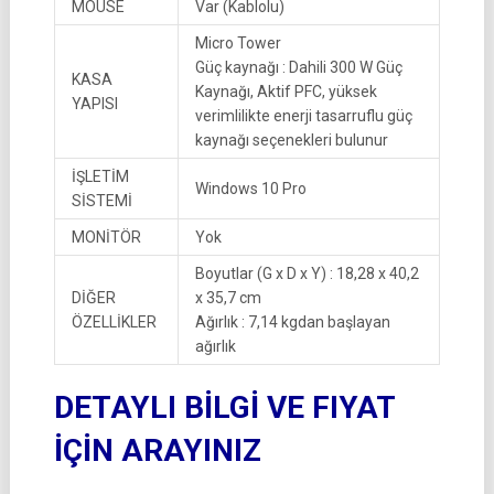
MOUSE
Var (Kablolu)
Micro Tower
Güç kaynağı : Dahili 300 W Güç
KASA
Kaynağı, Aktif PFC, yüksek
YAPISI
verimlilikte enerji tasarruflu güç
kaynağı seçenekleri bulunur
İŞLETİM
Windows 10 Pro
SİSTEMİ
MONİTÖR
Yok
Boyutlar (G x D x Y) : 18,28 x 40,2
DİĞER
x 35,7 cm
ÖZELLİKLER
Ağırlık : 7,14 kgdan başlayan
ağırlık
DETAYLI BİLGİ VE FIYAT
İÇİN ARAYINIZ