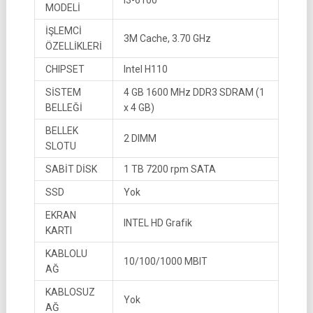
i3-6100
MODELİ
İŞLEMCİ
3M Cache, 3.70 GHz
ÖZELLİKLERİ
CHIPSET
Intel H110
SİSTEM
4 GB 1600 MHz DDR3 SDRAM (1
BELLEĞİ
x 4 GB)
BELLEK
2 DIMM
SLOTU
SABİT DİSK
1 TB 7200 rpm SATA
SSD
Yok
EKRAN
INTEL HD Grafik
KARTI
KABLOLU
10/100/1000 MBIT
AĞ
KABLOSUZ
Yok
AĞ