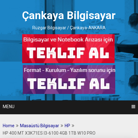
Skip
to
Çankaya Bilgisayar
content
Rüzgar Bilgisayar / Çankaya-ANKARA
MENU
Home
Masaüstü Bilgisayar
HP
HP 400 MT X3K71ES I3-6100 4GB 1TB W10 PRO