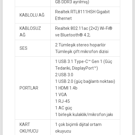
GB DDR3 ayrılmış)
Realtek RTL8111HSH Gigabit
KABLOLU AĞ
Ethernet
KABLOSUZ
Realtek 802.11ac (2×2) Wi-Fi®
AĞ
ve Bluetooth® 4.2;
2 Tümleşik stereo hoparlör
SES
Tümleşik çift mikrofon dizisi
1 USB 3.1 Type-C™ Gen 1 (Güç
Tedariki, DisplayPort™)
2 USB 3.0
1 USB 2.0 (güç bağlantı noktası)
PORTLAR
1 HDMI 1.4b
1 VGA
1 RJ-45
1 AC güç
1 birleşik kulaklık/mikrofon jakı
KART
1 çok biçimli dijital ortam
OKUYUCU
okuyucu