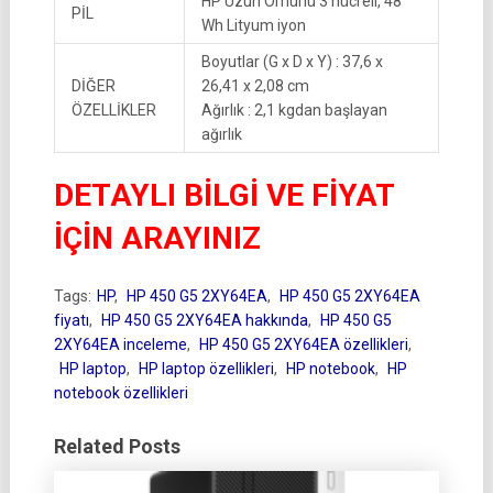
HP Uzun Ömürlü 3 hücreli, 48
PİL
Wh Lityum iyon
Boyutlar (G x D x Y) : 37,6 x
DİĞER
26,41 x 2,08 cm
ÖZELLİKLER
Ağırlık : 2,1 kgdan başlayan
ağırlık
DETAYLI BİLGİ VE FİYAT
İÇİN ARAYINIZ
Tags:
HP
,
HP 450 G5 2XY64EA
,
HP 450 G5 2XY64EA
fiyatı
,
HP 450 G5 2XY64EA hakkında
,
HP 450 G5
2XY64EA inceleme
,
HP 450 G5 2XY64EA özellikleri
,
HP laptop
,
HP laptop özellikleri
,
HP notebook
,
HP
notebook özellikleri
Related Posts