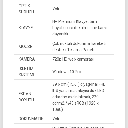
OPTİK
Yok
SÜRÜCÜ
HP Premium Klavye, tam
KLAVYE
boyutlu, sıvı dökülmesine karşı
dayanıklı
Çok noktalı dokunma hareketi
MOUSE
destekli Tıklama Paneli
KAMERA
720p HD web kamerası
İŞLETİM
Windows 10 Pro
SİSTEMİ
39,6 cm (15,6″) diyagonal FHD
IPS yansıma önleyici düz LED
EKRAN
arkadan aydınlatmalı, 220
BOYUTU
cd/m2, %45 sRGB (1920 x
1080)
DOKUNMATİK
Yok