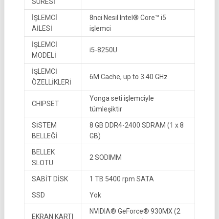
SÜRESİ
İŞLEMCİ
8nci Nesil Intel® Core™ i5
AİLESİ
işlemci
İŞLEMCİ
i5-8250U
MODELİ
İŞLEMCİ
6M Cache, up to 3.40 GHz
ÖZELLİKLERİ
Yonga seti işlemciyle
CHIPSET
tümleşiktir
SİSTEM
8 GB DDR4-2400 SDRAM (1 x 8
BELLEĞİ
GB)
BELLEK
2 SODIMM
SLOTU
SABİT DİSK
1 TB 5400 rpm SATA
SSD
Yok
NVIDIA® GeForce® 930MX (2
EKRAN KARTI