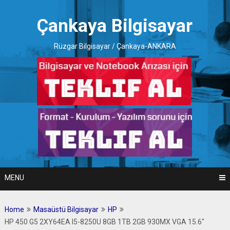
Skip
to
Çankaya Bilgisayar
content
Rüzgar Bilgisayar / Çankaya-ANKARA
MENU
Home
Masaüstü Bilgisayar
HP
HP 450 G5 2XY64EA I5-8250U 8GB 1TB 2GB 930MX VGA 15.6″