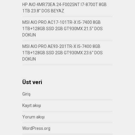
HP AIO 4MR73EA 24-F0025NT I7-8700T 8GB
1TB 23.8″ DOS BEYAZ
MSI AIO PRO AC17-101TR-X I5-7400 8GB
1TB+128GB SSD 2GB GT930MX 21.5″ DOS
DOKUN
MSI AIO PRO AE93-201TR-X I5-7400 8GB
1TB+128GB SSD 2GB GT930MX 23.6″ DOS
DOKUN
Üst veri
Giriş
Kayıt akışı
Yorum akışı
WordPress.org