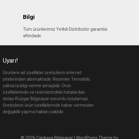
Bilgi
Tüm ürünlerimiz Yetkili Distribütör garantisi
altındadır.
Uyarı!
Ürünlere ait özellikler üreticilerin internet
sitelerinden alınmaktadır. Resimler Temsilidir,
yalnızca bilgi verme amaçlıdır. Ürün
özelliklerinde ve resimlerindeki hatalardan
dolayı Rüzgar Bilgisayar sorumlu tutulamaz.
Üreticilerin ürün özelliklerinde haber vermeden
değişiklik yapma hakları saklıdır.
© 2026 Çankaya Bilgisayar
| WordPress Theme by