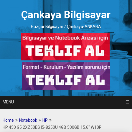
Skip
to
Çankaya Bilgisayar
content
Rüzgar Bilgisayar / Çankaya-ANKARA
MENU
Home
Notebook
HP
HP 450 G5 2XZ50ES I5-8250U 4GB 500GB 15.6″ W10P