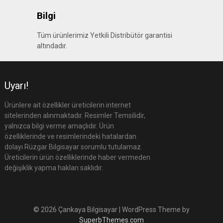
Bilgi
Tüm ürünlerimiz Yetkili Distribütör garantisi
altındadır.
Uyarı!
Ürünlere ait özellikler üreticilerin internet
sitelerinden alınmaktadır. Resimler Temsilidir,
yalnızca bilgi verme amaçlıdır. Ürün
özelliklerinde ve resimlerindeki hatalardan
dolayı Rüzgar Bilgisayar sorumlu tutulamaz.
Üreticilerin ürün özelliklerinde haber vermeden
değişiklik yapma hakları saklıdır.
© 2026 Çankaya Bilgisayar
| WordPress Theme by
SuperbThemes.com