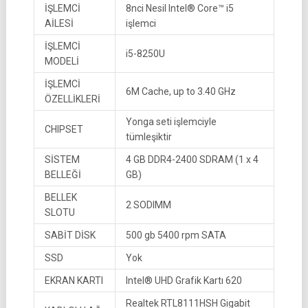
İŞLEMCİ
8nci Nesil Intel® Core™ i5
AİLESİ
işlemci
İŞLEMCİ
i5-8250U
MODELİ
İŞLEMCİ
6M Cache, up to 3.40 GHz
ÖZELLİKLERİ
Yonga seti işlemciyle
CHIPSET
tümleşiktir
SİSTEM
4 GB DDR4-2400 SDRAM (1 x 4
BELLEĞİ
GB)
BELLEK
2 SODIMM
SLOTU
SABİT DİSK
500 gb 5400 rpm SATA
SSD
Yok
EKRAN KARTI
Intel® UHD Grafik Kartı 620
Realtek RTL8111HSH Gigabit