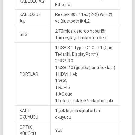
KABLOLU AĞ
Ethernet
KABLOSUZ
Realtek 802.11ac (2×2) Wi-Fi®
AĞ
ve Bluetooth® 4.2;
2 Tümleşik stereo hoparlör
SES
Tümleşik çift mikrofon dizisi
1 USB 3.1 Type-C™ Gen 1 (Güç
Tedariki, DisplayPort™)
2 USB 3.0
1 USB 2.0 (güç bağlantı noktası)
PORTLAR
1 HDMI 1.4b
1 VGA
1 RJ-45
1 AC güç
1 birleşik kulaklık/mikrofon jakı
KART
1 çok biçimli dijital ortam
OKUYUCU
okuyucu
OPTİK
Yok
SÜRÜCÜ