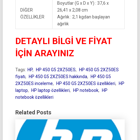
Boyutlar (G x D x Y) : 37,6 x
DİĞER
26,41 x 2,08 cm
ÖZELLİKLER
Ağırlık : 2,1 kgdan başlayan
ağırlık
DETAYLI BİLGİ VE FİYAT
İÇİN ARAYINIZ
Tags:
HP
,
HP 450 G5 2XZ50ES
,
HP 450 G5 2XZ50ES
fiyatı
,
HP 450 G5 2XZ50ES hakkında
,
HP 450 G5
2XZ50ES inceleme
,
HP 450 G5 2XZ50ES özellikleri
,
HP
laptop
,
HP laptop özellikleri
,
HP notebook
,
HP
notebook özellikleri
Related Posts