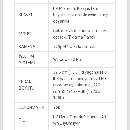
HP Premium Klavye, tam
KLAVYE
boyutlu, sıvı dökülmesine karşı
dayanıklı
Çok noktalı dokunma hareketi
MOUSE
destekli Tıklama Paneli
KAMERA
720p HD web kamerası
İŞLETİM
Windows 10 Pro
SİSTEMİ
39,6 cm (15,6″) diyagonal FHD
IPS yansıma önleyici düz LED
EKRAN
arkadan aydınlatmalı, 220
BOYUTU
cd/m2, %45 sRGB (1920 x
1080)
DOKUNMATİK
Yok
HP Uzun Ömürlü 3 hücreli, 48
PİL
Wh Lityum iyon