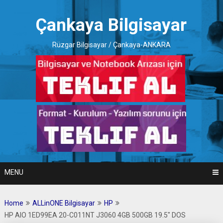
Skip
to
Çankaya Bilgisayar
content
Rüzgar Bilgisayar / Çankaya-ANKARA
MENU
Home
ALLinONE Bilgisayar
HP
HP AIO 1ED99EA 20-C011NT J3060 4GB 500GB 19.5″ DOS