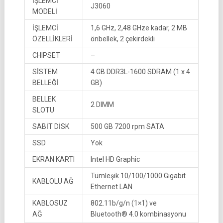
İŞLEMCİ
J3060
MODELİ
İŞLEMCİ
1,6 GHz, 2,48 GHze kadar, 2 MB
ÖZELLİKLERİ
önbellek, 2 çekirdekli
CHIPSET
–
SİSTEM
4 GB DDR3L-1600 SDRAM (1 x 4
BELLEĞİ
GB)
BELLEK
2 DIMM
SLOTU
SABİT DİSK
500 GB 7200 rpm SATA
SSD
Yok
EKRAN KARTI
Intel HD Graphic
Tümleşik 10/100/1000 Gigabit
KABLOLU AĞ
Ethernet LAN
KABLOSUZ
802.11b/g/n (1×1) ve
AĞ
Bluetooth® 4.0 kombinasyonu