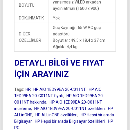
yansımasız WLED arkadan
BOYUTU
aydınlatmalı (1600 x 900)
DOKUNMATIK
Yok
Güç Kaynağı : 65 W AC güç
DİĞER
adaptörü
ÖZELLİKLER
Boyutlar : 49,5 x 18,4 x 37 cm
Ağırlık : 4,4 kg
DETAYLI BİLGİ VE FIYAT
İÇİN ARAYINIZ
Tags:
HP
,
HP AIO 1ED99EA 20-C011NT
,
HP AIO
1ED99EA 20-C011NT fiyatı
,
HP AIO 1ED99EA 20-
C011NT hakkında
,
HP AIO 1ED99EA 20-C011NT
inceleme
,
HP AIO 1ED99EA 20-C011NT özellikleri
,
HP
ALLinONE
,
HP ALLinONE özellikleri
,
HP Hepsi bir arada
Bilgisayar
,
HP Hepsi bir arada Bilgisayar özellikleri
,
HP
PC