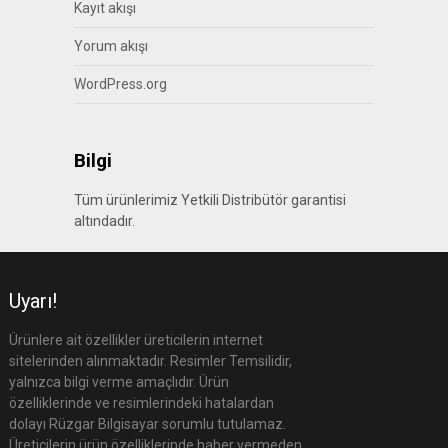
Kayıt akışı
Yorum akışı
WordPress.org
Bilgi
Tüm ürünlerimiz Yetkili Distribütör garantisi
altındadır.
Uyarı!
Ürünlere ait özellikler üreticilerin internet
sitelerinden alınmaktadır. Resimler Temsilidir,
yalnızca bilgi verme amaçlıdır. Ürün
özelliklerinde ve resimlerindeki hatalardan
dolayı Rüzgar Bilgisayar sorumlu tutulamaz.
Üreticilerin ürün özelliklerinde haber vermeden