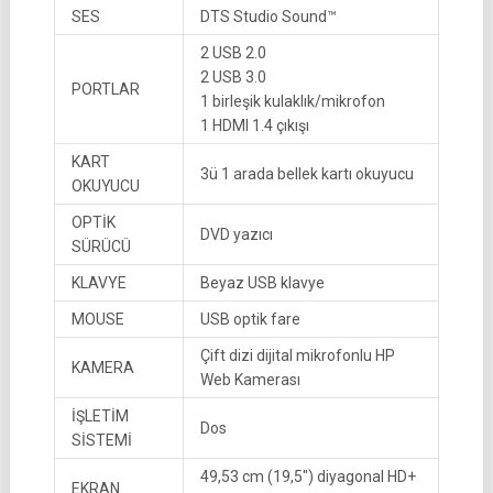
SES
DTS Studio Sound™
2 USB 2.0
2 USB 3.0
PORTLAR
1 birleşik kulaklık/mikrofon
1 HDMI 1.4 çıkışı
KART
3ü 1 arada bellek kartı okuyucu
OKUYUCU
OPTİK
DVD yazıcı
SÜRÜCÜ
KLAVYE
Beyaz USB klavye
MOUSE
USB optik fare
Çift dizi dijital mikrofonlu HP
KAMERA
Web Kamerası
İŞLETİM
Dos
SİSTEMİ
49,53 cm (19,5″) diyagonal HD+
EKRAN