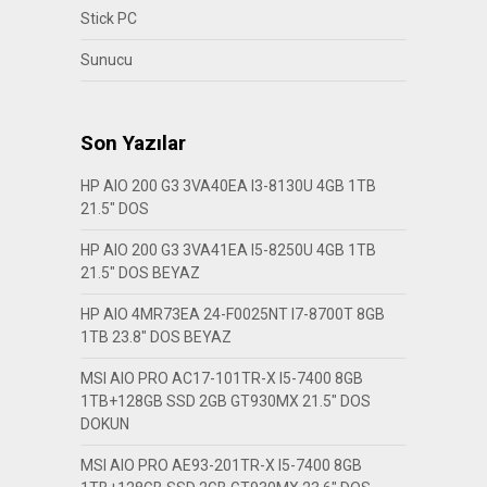
Stick PC
Sunucu
Son Yazılar
HP AIO 200 G3 3VA40EA I3-8130U 4GB 1TB
21.5″ DOS
HP AIO 200 G3 3VA41EA I5-8250U 4GB 1TB
21.5″ DOS BEYAZ
HP AIO 4MR73EA 24-F0025NT I7-8700T 8GB
1TB 23.8″ DOS BEYAZ
MSI AIO PRO AC17-101TR-X I5-7400 8GB
1TB+128GB SSD 2GB GT930MX 21.5″ DOS
DOKUN
MSI AIO PRO AE93-201TR-X I5-7400 8GB