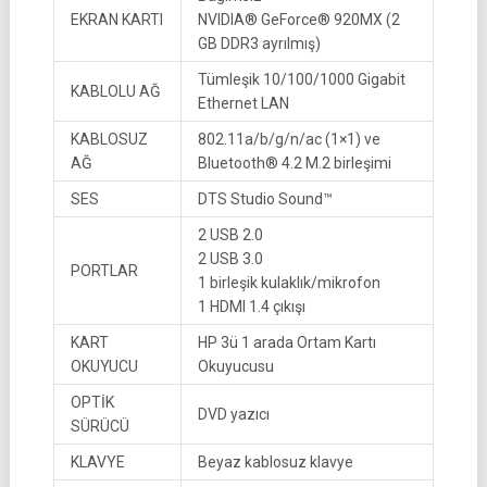
EKRAN KARTI
NVIDIA® GeForce® 920MX (2
GB DDR3 ayrılmış)
Tümleşik 10/100/1000 Gigabit
KABLOLU AĞ
Ethernet LAN
KABLOSUZ
802.11a/b/g/n/ac (1×1) ve
AĞ
Bluetooth® 4.2 M.2 birleşimi
SES
DTS Studio Sound™
2 USB 2.0
2 USB 3.0
PORTLAR
1 birleşik kulaklık/mikrofon
1 HDMI 1.4 çıkışı
KART
HP 3ü 1 arada Ortam Kartı
OKUYUCU
Okuyucusu
OPTİK
DVD yazıcı
SÜRÜCÜ
KLAVYE
Beyaz kablosuz klavye