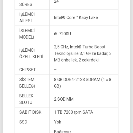
24
SÜRESİ
İŞLEMCİ
Intel® Core™ Kaby Lake
AİLESİ
İŞLEMCİ
i5-7200U
MODELİ
2,5 GHz, Intel® Turbo Boost
İŞLEMCİ
Teknolojisi ile 3,1 GHze kadar, 3
ÖZELLİKLERİ
MB önbellek, 2 çekirdekli
CHIPSET
–
SİSTEM
8 GB DDR4-2133 SDRAM (1 x 8
BELLEĞİ
GB)
BELLEK
2 SODIMM
SLOTU
SABİT DİSK
1 TB 7200 rpm SATA
SSD
Yok
Bağımsız