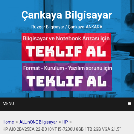
Skip
to
Çankaya Bilgisayar
content
Rüzgar Bilgisayar / Çankaya-ANKARA
MENU
Home
ALLinONE Bilgisayar
HP
HP AIO 2BV25EA 22-B310NT I5-7200U 8GB 1TB 2GB VGA 21.5″