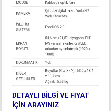
MOUSE
Kablosuz optik fare
Çift dizi dijital mikrofonlu HP
KAMERA
Web Kamerası
İŞLETİM
FreeDOS 2.0
SİSTEMİ
54,6 cm (21,5″) diyagonal FHD
EKRAN
IPS yansıma önleyici WLED
BOYUTU
arkadan aydınlatmalı (1920 x
1080)
DOKUNMATIK
Yok
Boyutlar (G x D x Y) : 53,9 x 18,4
DİĞER
x 39,7 cm
ÖZELLİKLER
Ağırlık : 5,53 kg
DETAYLI BİLGİ VE FIYAT
İÇİN ARAYINIZ