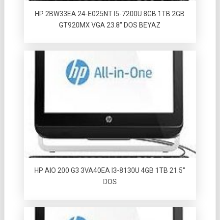
HP 2BW33EA 24-E025NT I5-7200U 8GB 1TB 2GB
GT920MX VGA 23.8″ DOS BEYAZ
HP AIO 200 G3 3VA40EA I3-8130U 4GB 1TB 21.5″
DOS