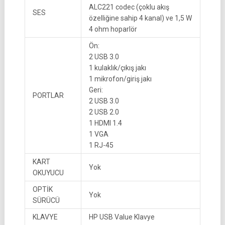
ALC221 codec (çoklu akış
SES
özelliğine sahip 4 kanal) ve 1,5 W
4 ohm hoparlör
Ön:
2 USB 3.0
1 kulaklık/çıkış jakı
1 mikrofon/giriş jakı
Geri:
PORTLAR
2 USB 3.0
2 USB 2.0
1 HDMI 1.4
1 VGA
1 RJ-45
KART
Yok
OKUYUCU
OPTİK
Yok
SÜRÜCÜ
KLAVYE
HP USB Value Klavye