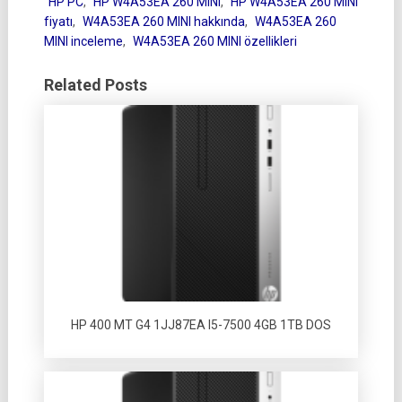
HP PC
,
HP W4A53EA 260 MINI
,
HP W4A53EA 260 MINI
fiyatı
,
W4A53EA 260 MINI hakkında
,
W4A53EA 260
MINI inceleme
,
W4A53EA 260 MINI özellikleri
Related Posts
HP 400 MT G4 1JJ87EA I5-7500 4GB 1TB DOS