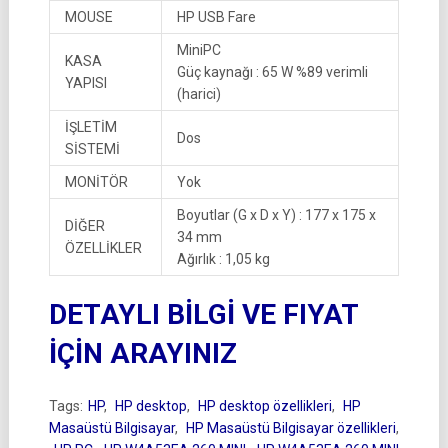
MOUSE
HP USB Fare
MiniPC
KASA
Güç kaynağı : 65 W %89 verimli
YAPISI
(harici)
İŞLETİM
Dos
SİSTEMİ
MONİTÖR
Yok
Boyutlar (G x D x Y) : 177 x 175 x
DİĞER
34 mm
ÖZELLİKLER
Ağırlık : 1,05 kg
DETAYLI BİLGİ VE FIYAT
İÇİN ARAYINIZ
Tags:
HP
,
HP desktop
,
HP desktop özellikleri
,
HP
Masaüstü Bilgisayar
,
HP Masaüstü Bilgisayar özellikleri
,