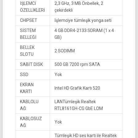
İŞLEMCİ
2,3 GHz, 3 MB Önbellek, 2
ÖZELLİKLERİ
çekirdekli
CHIPSET
İşlemciye tümleşik yonga seti
SİSTEM
4 GB DDR4-2133 SDRAM (1 x 4
BELLEĞİ
GB)
BELLEK
2 SODIMM
SLOTU
SABİT DİSK
500 GB 7200 rpm SATA
SSD
Yok
EKRAN
Intel HD Grafik Kartı 520
KARTI
KABLOLU
LANTümleşik Realtek
AĞ
RTL8161GH-CG GbE LOM
KABLOSUZ
Yok
AĞ
Tümleşik HD ses kartı ile Realtek