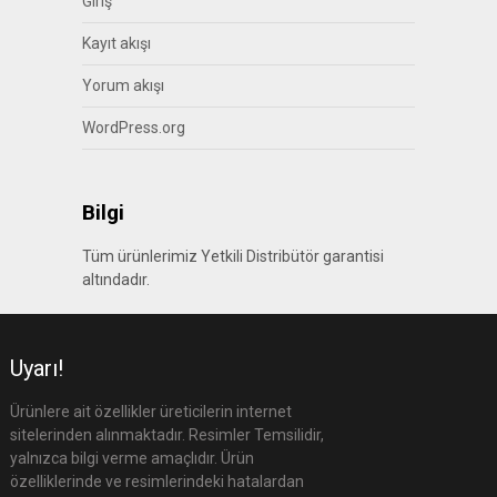
Giriş
Kayıt akışı
Yorum akışı
WordPress.org
Bilgi
Tüm ürünlerimiz Yetkili Distribütör garantisi
altındadır.
Uyarı!
Ürünlere ait özellikler üreticilerin internet
sitelerinden alınmaktadır. Resimler Temsilidir,
yalnızca bilgi verme amaçlıdır. Ürün
özelliklerinde ve resimlerindeki hatalardan