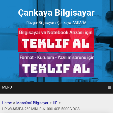
Skip
to
Çankaya Bilgisayar
content
Rüzgar Bilgisayar / Çankaya-ANKARA
MENU
Home
Masaüstü Bilgisayar
HP
HP W4A53EA 260 MINI I3-6100U 4GB 500GB DOS