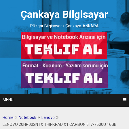
Skip
to
Çankaya Bilgisayar
content
Rüzgar Bilgisayar / Çankaya-ANKARA
MENU
Home
Notebook
Lenovo
LENOVO 20HR002NTX THINKPAD X1 CARBON 5 I7-7500U 16GB