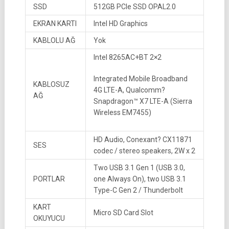
SSD
512GB PCIe SSD OPAL2.0
EKRAN KARTI
Intel HD Graphics
KABLOLU AĞ
Yok
Intel 8265AC+BT 2×2
Integrated Mobile Broadband
KABLOSUZ
4G LTE-A, Qualcomm?
AĞ
Snapdragon™ X7 LTE-A (Sierra
Wireless EM7455)
HD Audio, Conexant? CX11871
SES
codec / stereo speakers, 2W x 2
Two USB 3.1 Gen 1 (USB 3.0,
PORTLAR
one Always On), two USB 3.1
Type-C Gen 2 / Thunderbolt
KART
Micro SD Card Slot
OKUYUCU