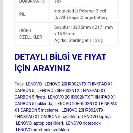
DOKUNMATİK
Yok
Integrated Li-Polymer 3-cell
PİL
(57Wh) RapidCharge battery
Boyutlar : 323.5mm x 217.1mm
DİĞER
x 15.95mm
ÖZELLİKLER
Ağırlık : Starting at 1.13 kg
DETAYLI BİLGİ VE FIYAT
İÇİN ARAYINIZ
Tags:
LENOVO
,
LENOVO 20HR002NTX THINKPAD X1
CARBON 5
,
LENOVO 20HR002NTX THINKPAD X1
CARBON 5 fiyatı
,
LENOVO 20HR002NTX THINKPAD X1
CARBON 5 hakkında
,
LENOVO 20HR002NTX THINKPAD
X1 CARBON 5 inceleme
,
LENOVO 20HR002NTX
THINKPAD X1 CARBON 5 özellikleri
,
LENOVO laptop
,
LENOVO laptop özellikleri
,
LENOVO notebook
,
LENOVO notebook özellikleri