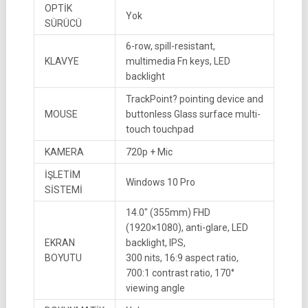
OPTİK
Yok
SÜRÜCÜ
6-row, spill-resistant,
KLAVYE
multimedia Fn keys, LED
backlight
TrackPoint? pointing device and
MOUSE
buttonless Glass surface multi-
touch touchpad
KAMERA
720p + Mic
İŞLETİM
Windows 10 Pro
SİSTEMİ
14.0″ (355mm) FHD
(1920×1080), anti-glare, LED
EKRAN
backlight, IPS,
BOYUTU
300 nits, 16:9 aspect ratio,
700:1 contrast ratio, 170°
viewing angle