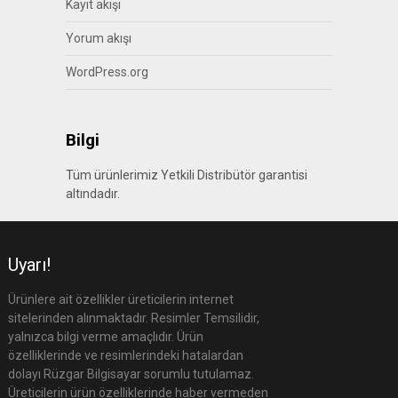
Kayıt akışı
Yorum akışı
WordPress.org
Bilgi
Tüm ürünlerimiz Yetkili Distribütör garantisi
altındadır.
Uyarı!
Ürünlere ait özellikler üreticilerin internet
sitelerinden alınmaktadır. Resimler Temsilidir,
yalnızca bilgi verme amaçlıdır. Ürün
özelliklerinde ve resimlerindeki hatalardan
dolayı Rüzgar Bilgisayar sorumlu tutulamaz.
Üreticilerin ürün özelliklerinde haber vermeden