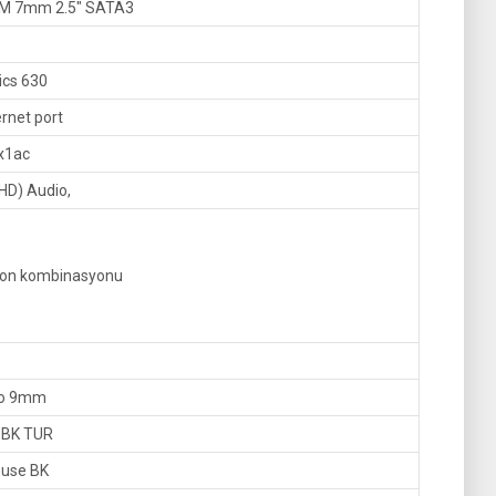
M 7mm 2.5″ SATA3
ics 630
rnet port
x1ac
(HD) Audio,
ofon kombinasyonu
bo 9mm
B BK TUR
ouse BK