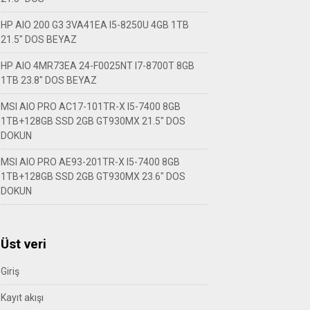
HP AIO 200 G3 3VA41EA I5-8250U 4GB 1TB
21.5″ DOS BEYAZ
HP AIO 4MR73EA 24-F0025NT I7-8700T 8GB
1TB 23.8″ DOS BEYAZ
MSI AIO PRO AC17-101TR-X I5-7400 8GB
1TB+128GB SSD 2GB GT930MX 21.5″ DOS
DOKUN
MSI AIO PRO AE93-201TR-X I5-7400 8GB
1TB+128GB SSD 2GB GT930MX 23.6″ DOS
DOKUN
Üst veri
Giriş
Kayıt akışı