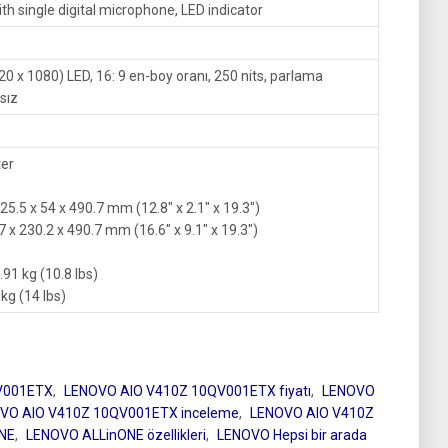
h single digital microphone, LED indicator
20 x 1080) LED, 16: 9 en-boy oranı, 250 nits, parlama
ksız
ter
25.5 x 54 x 490.7 mm (12.8″ x 2.1″ x 19.3″)
7 x 230.2 x 490.7 mm (16.6″ x 9.1″ x 19.3″)
.91 kg (10.8 lbs)
kg (14 lbs)
V001ETX
,
LENOVO AIO V410Z 10QV001ETX fiyatı
,
LENOVO
VO AIO V410Z 10QV001ETX inceleme
,
LENOVO AIO V410Z
NE
,
LENOVO ALLinONE özellikleri
,
LENOVO Hepsi bir arada