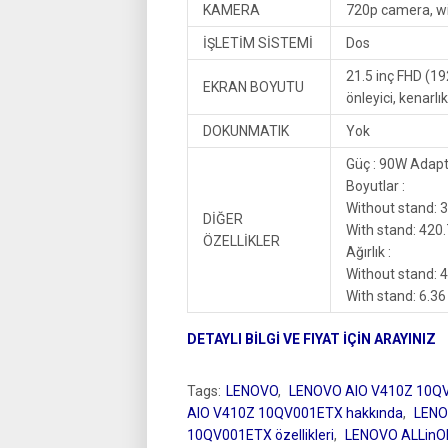
KAMERA
720p camera, wit
İŞLETİM SİSTEMİ
Dos
21.5 inç FHD (19
EKRAN BOYUTU
önleyici, kenarlı
DOKUNMATIK
Yok
Güç : 90W Adap
Boyutlar :
Without stand: 3
DİĞER
With stand: 420.
ÖZELLİKLER
Ağırlık :
Without stand: 4
With stand: 6.36 
DETAYLI BİLGİ VE FIYAT İÇİN ARAYINIZ
Tags:
LENOVO
,
LENOVO AIO V410Z 10Q
AIO V410Z 10QV001ETX hakkında
,
LENO
10QV001ETX özellikleri
,
LENOVO ALLinO