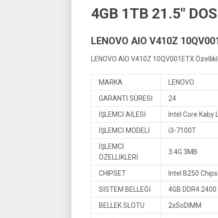
4GB 1TB 21.5″ DOS
LENOVO AIO V410Z 10QV001
LENOVO AIO V410Z 10QV001ETX Özellikle
MARKA
LENOVO
GARANTİ SÜRESİ
24
İŞLEMCİ AİLESİ
Intel Core Kaby 
İŞLEMCİ MODELİ
i3-7100T
İŞLEMCİ
3.4G 3MB
ÖZELLİKLERİ
CHIPSET
Intel B250 Chips
SİSTEM BELLEĞİ
4GB DDR4 2400
BELLEK SLOTU
2xSoDIMM