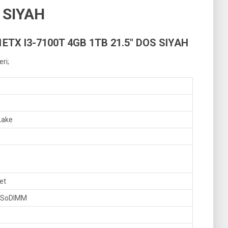
 SIYAH
ETX I3-7100T 4GB 1TB 21.5″ DOS SIYAH
ri;
Lake
et
 SoDIMM