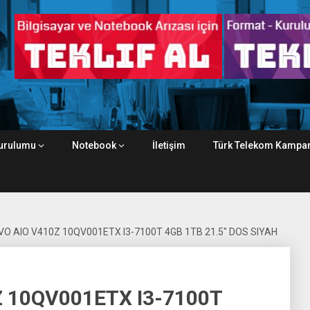
urulumu
Notebook
İletişim
Türk Telekom Kampan
O AIO V410Z 10QV001ETX I3-7100T 4GB 1TB 21.5″ DOS SIYAH
 10QV001ETX I3-7100T