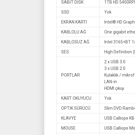
SABİT DİSK
1TB HD 5400RP
SSD
Yok
EKRAN KARTI
Intel® HD Graph
KABLOLU AĞ
One gigabit ethe
KABLOSUZ AĞ
Intel 3165+BT 1
SES
High Definition 
2 x USB 3.0
3 x USB 2.0
PORTLAR
Kulaklık / mikr
LAN-in
HDMI çıkışı
KART OKUYUCU
Yok
OPTİK SÜRÜCÜ
Slim DVD Ram
KLAVYE
USB Calliope K
MOUSE
USB Calliope M