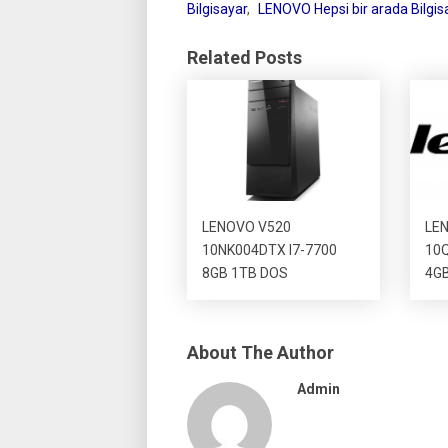
Bilgisayar
,
LENOVO Hepsi bir arada Bilgisa
Related Posts
LENOVO V520
LEN
10NK004DTX I7-7700
10Q
8GB 1TB DOS
4GB
About The Author
Admin