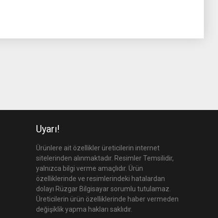
Uyarı!
Ürünlere ait özellikler üreticilerin internet
sitelerinden alınmaktadır. Resimler Temsilidir,
yalnızca bilgi verme amaçlıdır. Ürün
özelliklerinde ve resimlerindeki hatalardan
dolayı Rüzgar Bilgisayar sorumlu tutulamaz.
Üreticilerin ürün özelliklerinde haber vermeden
değişiklik yapma hakları saklıdır.