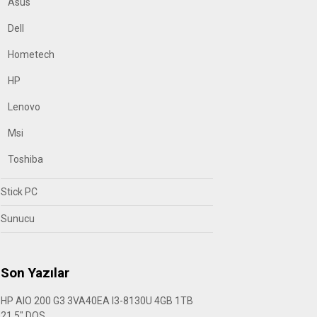
Asus
Dell
Hometech
HP
Lenovo
Msi
Toshiba
Stick PC
Sunucu
Son Yazılar
HP AIO 200 G3 3VA40EA I3-8130U 4GB 1TB
21.5″ DOS