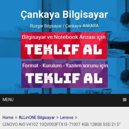
Skip
to
Çankaya Bilgisayar
content
Rüzgar Bilgisayar / Çankaya-ANKARA
MENU
Home
ALLinONE Bilgisayar
Lenovo
LENOVO AIO V410Z 10QV003FTX I3-7100T 4GB 128GB SSD 21.5″