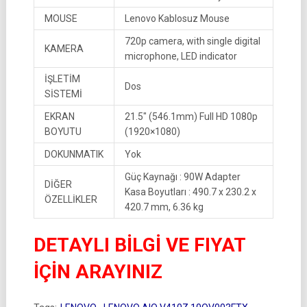
MOUSE
Lenovo Kablosuz Mouse
720p camera, with single digital
KAMERA
microphone, LED indicator
İŞLETİM
Dos
SİSTEMİ
EKRAN
21.5″ (546.1mm) Full HD 1080p
BOYUTU
(1920×1080)
DOKUNMATIK
Yok
Güç Kaynağı : 90W Adapter
DİĞER
Kasa Boyutları : 490.7 x 230.2 x
ÖZELLİKLER
420.7 mm, 6.36 kg
DETAYLI BİLGİ VE FIYAT
İÇİN ARAYINIZ