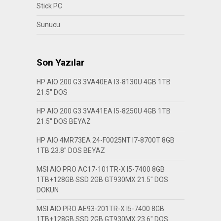
Stick PC
Sunucu
Son Yazılar
HP AIO 200 G3 3VA40EA I3-8130U 4GB 1TB
21.5″ DOS
HP AIO 200 G3 3VA41EA I5-8250U 4GB 1TB
21.5″ DOS BEYAZ
HP AIO 4MR73EA 24-F0025NT I7-8700T 8GB
1TB 23.8″ DOS BEYAZ
MSI AIO PRO AC17-101TR-X I5-7400 8GB
1TB+128GB SSD 2GB GT930MX 21.5″ DOS
DOKUN
MSI AIO PRO AE93-201TR-X I5-7400 8GB
1TB+128GB SSD 2GB GT930MX 23.6″ DOS