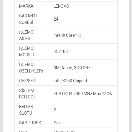
MARKA
LENOVO
GARANTİ
24
SÜRESİ
İŞLEMCİ
Intel® Core™ i3
AİLESİ
İŞLEMCİ
i3-7100T
MODELİ
İŞLEMCİ
3M Cache, 3.40 GHz
ÖZELLİKLERİ
CHIPSET
Intel B250 Chipset
SİSTEM
4GB DDR4 2400 MHz Max:16GB
BELLEĞİ
BELLEK
2
SLOTU
SABİT DİSK
Yok