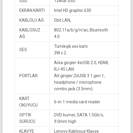
SSD
128GB SSD
EKRAN KARTI
Intel HD graphic 630
KABLOLU AĞ
Gbit LAN,
KABLOSUZ
802.11a/b/g/n/ac, Bluetooth
AĞ
4.0
Tümleşik ses kartı
SES
3W x 2
Arka girişler:4xUSB 2.0, HDMI,
RJ-45 LAN
PORTLAR
Alt girişler:2xUSB 3.1 gen 1,
headphone / microphone
combo jack (3.5mm)
KART
6-in-1 media card reader
OKUYUCU
OPTİK
DVD burner, SATA 1.5Gb/s,
SÜRÜCÜ
9.0mm high
KLAVYE
Lenovo Kablosuz Klavye