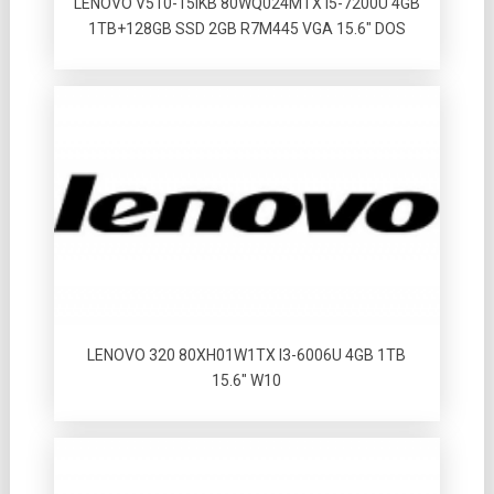
LENOVO V510-15IKB 80WQ024MTX I5-7200U 4GB
1TB+128GB SSD 2GB R7M445 VGA 15.6″ DOS
LENOVO 320 80XH01W1TX I3-6006U 4GB 1TB
15.6″ W10