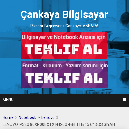
Skip
to
Çankaya Bilgisayar
content
Rüzgar Bilgisayar / Çankaya-ANKARA
MENU
Home
Notebook
Lenovo
LENOVO IP320 80XR00EXTX N4200 4GB 1TB 15.6″ DOS SIYAH