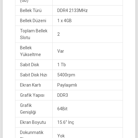
(Gb)
Bellek Türü
DDR4 2133MHz
Bellek Düzeni
1 x 4GB
Toplam Bellek
2
Slotu
Bellek
Var
Yükseltme
Sabit Disk
1 Tb
Sabit Disk Hızı
5400rpm
Ekran Kartı
Paylaşımlı
Grafik Yapısı
DDR3
Grafik
64Bit
Genişliği
Ekran Boyutu
15.6” İnç
Dokunmatik
Yok