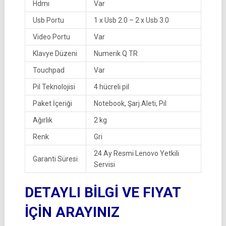
Hdmı
Var
Usb Portu
1 x Usb 2.0 – 2 x Usb 3.0
Video Portu
Var
Klavye Düzeni
Numerik Q TR
Touchpad
Var
Pil Teknolojisi
4 hücreli pil
Paket İçeriği
Notebook, Şarj Aleti, Pil
Ağırlık
2 kg
Renk
Gri
24 Ay Resmi Lenovo Yetkili
Garanti Süresi
Servisi
DETAYLI BİLGİ VE FIYAT
İÇİN ARAYINIZ