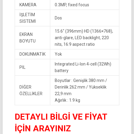
KAMERA
0.3MP, fixed focus
İŞLETİM
Dos
SİSTEMİ
15.6″ (396mm) HD (1366×768),
EKRAN
anti-glare, LED backlight, 220
BOYUTU
nits, 16:9 aspect ratio
DOKUNMATİK
Yok
Integrated Li-Ion 4-cell (32Wh)
PİL
battery
Boyutlar : Genişlik 380 mm /
DİĞER
Derinlik 262 mm / Yükseklik
ÖZELLİKLER
22,9 mm
Ağırlık : 1.9 kg
DETAYLI BİLGİ VE FİYAT
İÇİN ARAYINIZ