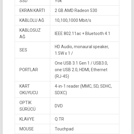
SSD
Yok
EKRAN KARTI
2 GB AMD Radeon 530
KABLOLU AĞ
10,100,1000 Mbit/s
KABLOSUZ
IEEE 802.11ac + Bluetooth 4.1
AĞ
HD Audio, monaural speaker,
SES
1.5W x 1 /
One USB 3.1 Gen 1 / USB3.0,
PORTLAR
one USB 2.0, HDMI, Ethernet
(RJ-45)
KART
4-in-1 reader (MMC, SD, SDHC,
OKUYUCU
SDXC)
OPTİK
DVD
SÜRÜCÜ
KLAVYE
Q TR
MOUSE
Touchpad