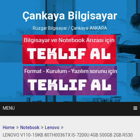
Skip
to
Çankaya Bilgisayar
content
Rüzgar Bilgisayar / Çankaya-ANKARA
MENU
Home
Notebook
Lenovo
LENOVO V110-15IKB 80TH0036TX I5-7200U 4GB 500GB 2GB R530