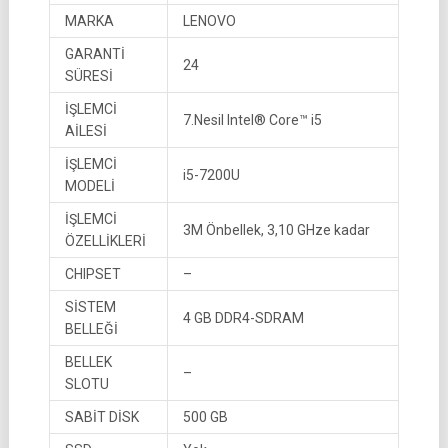
MARKA
LENOVO
GARANTİ
24
SÜRESİ
İŞLEMCİ
7.Nesil Intel® Core™ i5
AİLESİ
İŞLEMCİ
i5-7200U
MODELİ
İŞLEMCİ
3M Önbellek, 3,10 GHze kadar
ÖZELLİKLERİ
CHIPSET
–
SİSTEM
4 GB DDR4-SDRAM
BELLEĞİ
BELLEK
–
SLOTU
SABİT DİSK
500 GB