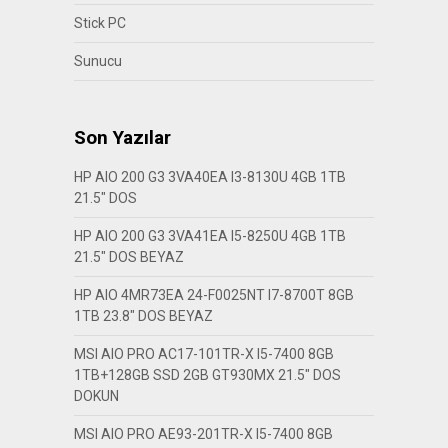
Stick PC
Sunucu
Son Yazılar
HP AIO 200 G3 3VA40EA I3-8130U 4GB 1TB
21.5″ DOS
HP AIO 200 G3 3VA41EA I5-8250U 4GB 1TB
21.5″ DOS BEYAZ
HP AIO 4MR73EA 24-F0025NT I7-8700T 8GB
1TB 23.8″ DOS BEYAZ
MSI AIO PRO AC17-101TR-X I5-7400 8GB
1TB+128GB SSD 2GB GT930MX 21.5″ DOS
DOKUN
MSI AIO PRO AE93-201TR-X I5-7400 8GB