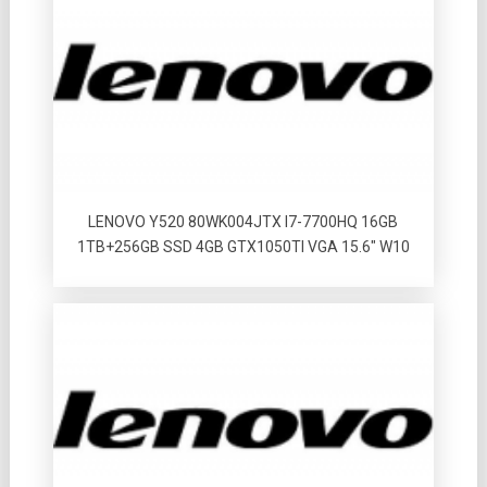
LENOVO Y520 80WK004JTX I7-7700HQ 16GB
1TB+256GB SSD 4GB GTX1050TI VGA 15.6″ W10