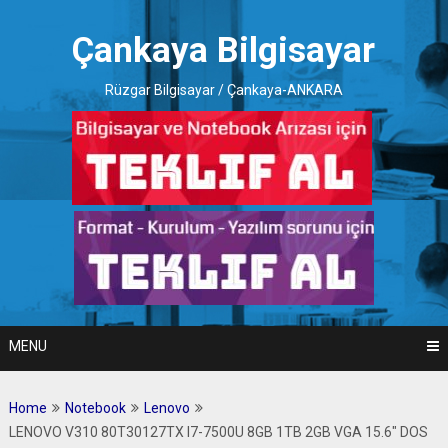
Skip
to
Çankaya Bilgisayar
content
Rüzgar Bilgisayar / Çankaya-ANKARA
MENU
Home
Notebook
Lenovo
LENOVO V310 80T30127TX I7-7500U 8GB 1TB 2GB VGA 15.6″ DOS