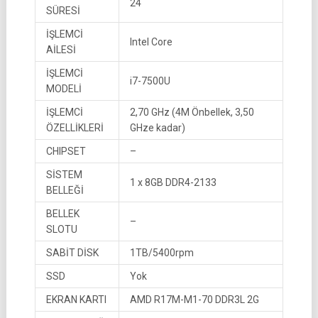
24
SÜRESİ
İŞLEMCİ
Intel Core
AİLESİ
İŞLEMCİ
i7-7500U
MODELİ
İŞLEMCİ
2,70 GHz (4M Önbellek, 3,50
ÖZELLİKLERİ
GHze kadar)
CHIPSET
–
SİSTEM
1 x 8GB DDR4-2133
BELLEĞİ
BELLEK
–
SLOTU
SABİT DİSK
1TB/5400rpm
SSD
Yok
EKRAN KARTI
AMD R17M-M1-70 DDR3L 2G