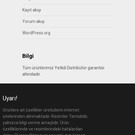
Kayıt akışı
Yorum akışı
WordPress.org
Bilgi
Tüm ürünlerimiz Yetkili Distribütör garantisi
altındadır.
Uyarı!
Ürünlere ait özellikler üreticilerin internet
sitelerinden alınmaktadır. Resimler Temsilidir,
yalnızca bilgi verme amaçlıdır. Ürün
özelliklerinde ve resimlerindeki hatalardan