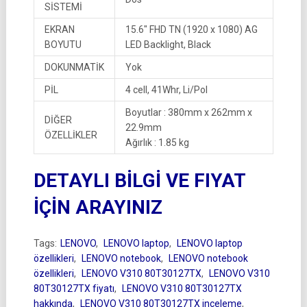
SİSTEMİ
EKRAN
15.6″ FHD TN (1920 x 1080) AG
BOYUTU
LED Backlight, Black
DOKUNMATİK
Yok
PİL
4 cell, 41Whr, Li/Pol
Boyutlar : 380mm x 262mm x
DİĞER
22.9mm
ÖZELLİKLER
Ağırlık : 1.85 kg
DETAYLI BİLGİ VE FIYAT
İÇİN ARAYINIZ
Tags:
LENOVO
,
LENOVO laptop
,
LENOVO laptop
özellikleri
,
LENOVO notebook
,
LENOVO notebook
özellikleri
,
LENOVO V310 80T30127TX
,
LENOVO V310
80T30127TX fiyatı
,
LENOVO V310 80T30127TX
hakkında
,
LENOVO V310 80T30127TX inceleme
,