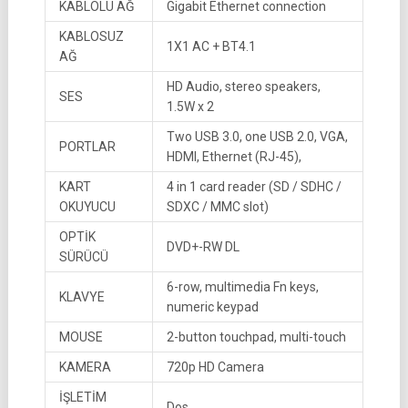
KABLOLU AĞ
Gigabit Ethernet connection
KABLOSUZ
1X1 AC + BT4.1
AĞ
HD Audio, stereo speakers,
SES
1.5W x 2
Two USB 3.0, one USB 2.0, VGA,
PORTLAR
HDMI, Ethernet (RJ-45),
KART
4 in 1 card reader (SD / SDHC /
OKUYUCU
SDXC / MMC slot)
OPTİK
DVD+-RW DL
SÜRÜCÜ
6-row, multimedia Fn keys,
KLAVYE
numeric keypad
MOUSE
2-button touchpad, multi-touch
KAMERA
720p HD Camera
İŞLETİM
Dos