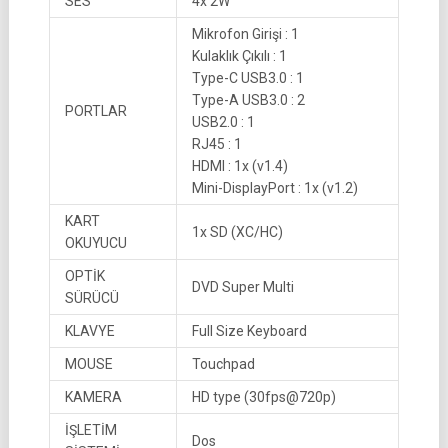
SES
4x 2W
Mikrofon Girişi : 1
Kulaklık Çıkılı : 1
Type-C USB3.0 : 1
Type-A USB3.0 : 2
PORTLAR
USB2.0 : 1
RJ45 : 1
HDMI : 1x (v1.4)
Mini-DisplayPort : 1x (v1.2)
KART
1x SD (XC/HC)
OKUYUCU
OPTİK
DVD Super Multi
SÜRÜCÜ
KLAVYE
Full Size Keyboard
MOUSE
Touchpad
KAMERA
HD type (30fps@720p)
İŞLETİM
Dos