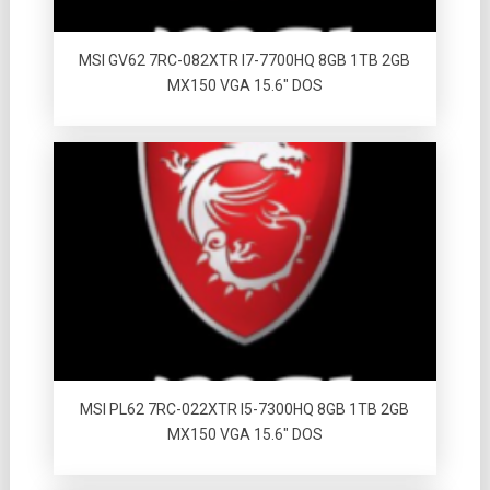
MSI GV62 7RC-082XTR I7-7700HQ 8GB 1TB 2GB
MX150 VGA 15.6″ DOS
MSI PL62 7RC-022XTR I5-7300HQ 8GB 1TB 2GB
MX150 VGA 15.6″ DOS