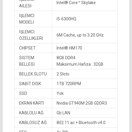
Intel® Core™ Skylake
AİLESİ
İŞLEMCİ
i5-6300HQ
MODELİ
İŞLEMCİ
6M Cache, up to 3.20 GHz
ÖZELLİKLERİ
CHIPSET
Intel® HM170
SİSTEM
8GB DDR4
BELLEĞİ
Maksimum Hafıza : 32GB
BELLEK SLOTU
2 Slots
SABİT DİSK
1TB 720RPM
SSD
Yok
EKRAN KARTI
Nvidia GT940M 2GB GDDR3
KABLOLU AĞ
Gb LAN
KABLOSUZ AĞ
802.11 ac + Bluetooth v4.0