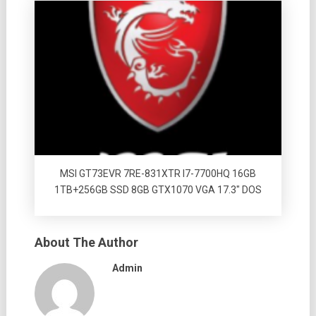
MSI GT73EVR 7RE-831XTR I7-7700HQ 16GB
1TB+256GB SSD 8GB GTX1070 VGA 17.3″ DOS
About The Author
Admin