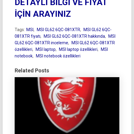
DETAYLI BİLGİ VE FIYAT
İÇİN ARAYINIZ
Tags:
MSI
,
MSI GL62 6QC-081XTR
,
MSI GL62 6QC-
081XTR fiyatı
,
MSI GL62 6QC-081XTR hakkında
,
MSI
GL62 6QC-081XTR inceleme
,
MSI GL62 6QC-081XTR
özellikleri
,
MSI laptop
,
MSI laptop özellikleri
,
MSI
notebook
,
MSI notebook özellikleri
Related Posts