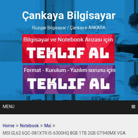
Skip
to
Çankaya Bilgisayar
content
Rüzgar Bilgisayar / Çankaya-ANKARA
MENU
Home
Notebook
Msi
MSI GL62 6QC-081XTR I5-6300HQ 8GB 1TB 2GB GT940MX VGA