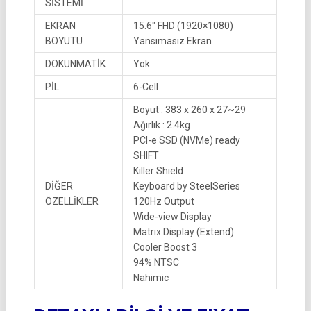
SİSTEMİ
EKRAN
15.6″ FHD (1920×1080)
BOYUTU
Yansımasız Ekran
DOKUNMATİK
Yok
PİL
6-Cell
Boyut : 383 x 260 x 27~29
Ağırlık : 2.4kg
PCI-e SSD (NVMe) ready
SHIFT
Killer Shield
DİĞER
Keyboard by SteelSeries
ÖZELLİKLER
120Hz Output
Wide-view Display
Matrix Display (Extend)
Cooler Boost 3
94% NTSC
Nahimic