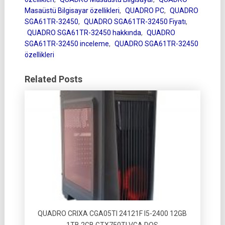
Masaüstü Bilgisayar özellikleri
,
QUADRO PC
,
QUADRO
SGA61TR-32450
,
QUADRO SGA61TR-32450 Fiyatı
,
QUADRO SGA61TR-32450 hakkında
,
QUADRO
SGA61TR-32450 inceleme
,
QUADRO SGA61TR-32450
özellikleri
Related Posts
QUADRO CRIXA CGA05TI 24121F I5-2400 12GB
1TB 2GB GTX750TI VGA DOS