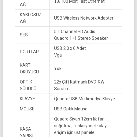
10/100 Mbit Fast Ethernet
AĞ
KABLOSUZ
USB Wireless Network Adapter
AĞ
5.1 Channel HD Audio
SES
Quadro 1+1 Stereo Speaker
USB 2.0 x 6 Adet
PORTLAR
Vga
KART
Yok
OKUYUCU
OPTİK
22x Çift Katmanlı DVD-RW
SÜRÜCÜ
Sürücü
KLAVYE
Quadro USB Multimedya Klavye
MOUSE
USB Optik Mouse
Quadro Siyah 12cm lik fanlı
soğutma, fonksiyonel kolay
KASA
erişim için üst panele
YAPISI