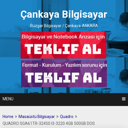
Skip
to
Çankaya Bilgisayar
content
Rüzgar Bilgisayar / Çankaya-ANKARA
MENU
Home
Masaüstü Bilgisayar
Quadro
QUADRO SGA61TR-32450 I3-3220 4GB 500GB DOS