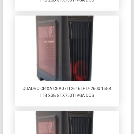
QUADRO CRIXA CGA07TI 26161F I7-2600 16GB
1TB 2GB GTX750TI VGA DOS