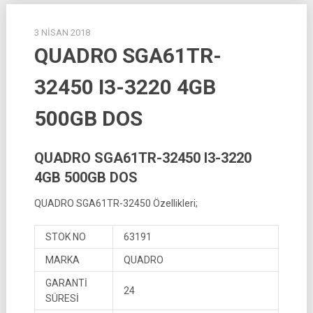
3 NISAN 2018
QUADRO SGA61TR-
32450 I3-3220 4GB
500GB DOS
QUADRO SGA61TR-32450 I3-3220
4GB 500GB DOS
QUADRO SGA61TR-32450 Özellikleri;
STOK NO
63191
MARKA
QUADRO
GARANTİ
24
SÜRESİ