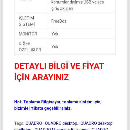
konumlandırılmış USB ve ses
giriş çıkışları
İŞLETİM
FreeDos
SİSTEMİ
MONİTÖR
Yok
DİĞER
Yok
ÖZELLİKLER
DETAYLI BİLGİ VE FİYAT
İÇİN ARAYINIZ
Not: Toplama Bilgisayar, toplama sistem için,
bizimle irtibata geçebilirsiniz.
Tags:
QUADRO
,
QUADRO desktop
,
QUADRO desktop
özellikleri
,
QUADRO Masaüstü Bilgisayar
,
QUADRO