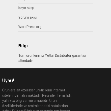
Kayıt akışı
Yorum akışı
WordPress.org
Bilgi
Tüm ürünlerimiz Yetkili Distribütör garantisi
altındadır.
Uyarı!
Ürünlere ait özellikler üreticilerin internet
sitelerinden alınmaktadır. Resimler Temsilidir,
yalnızca bilgi verme amaçlıdır. Ürün
özelliklerinde ve resimlerindeki hatalardan