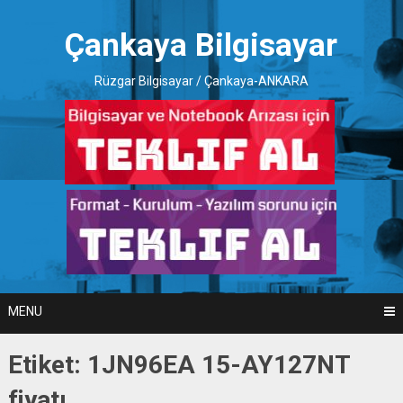
Skip
to
Çankaya Bilgisayar
content
Rüzgar Bilgisayar / Çankaya-ANKARA
MENU
Etiket:
1JN96EA 15-AY127NT
fiyatı