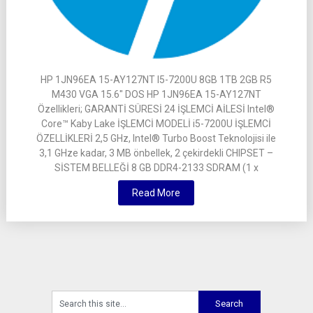
HP 1JN96EA 15-AY127NT I5-7200U 8GB 1TB 2GB R5
M430 VGA 15.6″ DOS HP 1JN96EA 15-AY127NT
Özellikleri; GARANTİ SÜRESİ 24 İŞLEMCİ AİLESİ Intel®
Core™ Kaby Lake İŞLEMCİ MODELİ i5-7200U İŞLEMCİ
ÖZELLİKLERİ 2,5 GHz, Intel® Turbo Boost Teknolojisi ile
3,1 GHze kadar, 3 MB önbellek, 2 çekirdekli CHIPSET –
SİSTEM BELLEĞİ 8 GB DDR4-2133 SDRAM (1 x
Read More