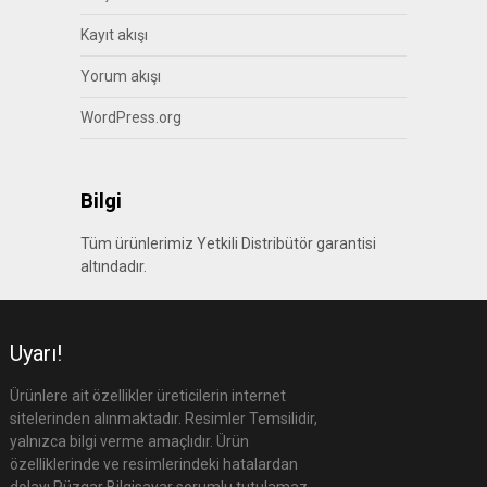
Kayıt akışı
Yorum akışı
WordPress.org
Bilgi
Tüm ürünlerimiz Yetkili Distribütör garantisi
altındadır.
Uyarı!
Ürünlere ait özellikler üreticilerin internet
sitelerinden alınmaktadır. Resimler Temsilidir,
yalnızca bilgi verme amaçlıdır. Ürün
özelliklerinde ve resimlerindeki hatalardan