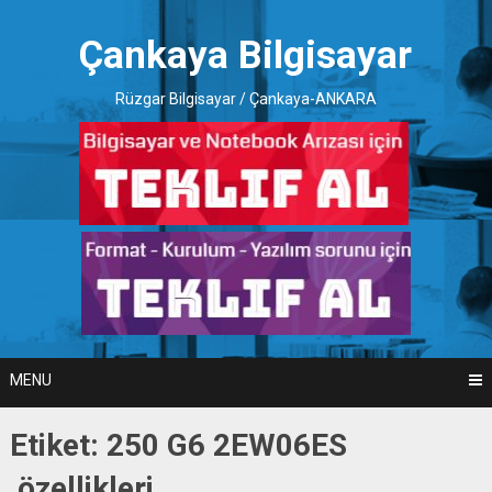
Skip
to
Çankaya Bilgisayar
content
Rüzgar Bilgisayar / Çankaya-ANKARA
MENU
Etiket:
250 G6 2EW06ES
özellikleri