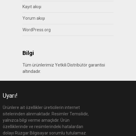
Kayıt akışı
Yorum akışı
WordPress.org
Bilgi
Tüm ürünlerimiz Yetkili Distribütör garantisi
altındadır.
Uyarı!
Ürünlere ait özellikler üreticilerin internet
sitelerinden alınmaktadır. Resimler Temsilidir,
yalnızca bilgi verme amaçlıdır. Ürün
özelliklerinde ve resimlerindeki hatalardan
dolayı Rüzgar Bilgisayar sorumlu tutulamaz.