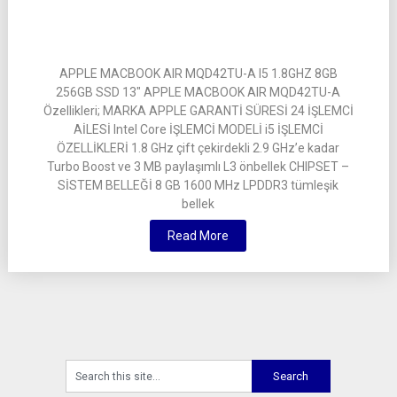
APPLE MACBOOK AIR MQD42TU-A I5 1.8GHZ 8GB
256GB SSD 13″ APPLE MACBOOK AIR MQD42TU-A
Özellikleri; MARKA APPLE GARANTİ SÜRESİ 24 İŞLEMCİ
AİLESİ Intel Core İŞLEMCİ MODELİ i5 İŞLEMCİ
ÖZELLİKLERİ 1.8 GHz çift çekirdekli 2.9 GHz’e kadar
Turbo Boost ve 3 MB paylaşımlı L3 önbellek CHIPSET –
SİSTEM BELLEĞİ 8 GB 1600 MHz LPDDR3 tümleşik
bellek
Read More