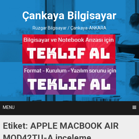
Skip
to
Çankaya Bilgisayar
content
Rüzgar Bilgisayar / Çankaya-ANKARA
MENU
Etiket:
APPLE MACBOOK AIR
MQD42TU-A inceleme