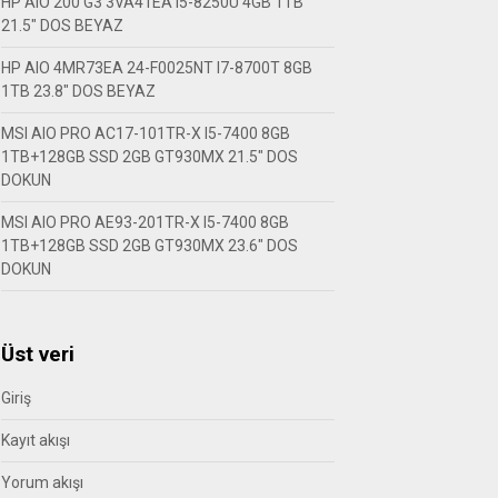
HP AIO 200 G3 3VA41EA I5-8250U 4GB 1TB
21.5″ DOS BEYAZ
HP AIO 4MR73EA 24-F0025NT I7-8700T 8GB
1TB 23.8″ DOS BEYAZ
MSI AIO PRO AC17-101TR-X I5-7400 8GB
1TB+128GB SSD 2GB GT930MX 21.5″ DOS
DOKUN
MSI AIO PRO AE93-201TR-X I5-7400 8GB
1TB+128GB SSD 2GB GT930MX 23.6″ DOS
DOKUN
Üst veri
Giriş
Kayıt akışı
Yorum akışı