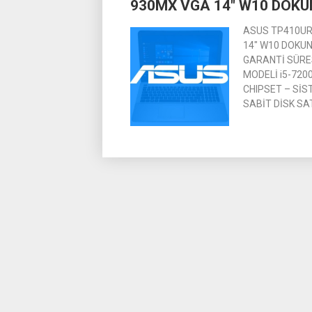
930MX VGA 14″ W10 DOK
ASUS TP410UR
14″ W10 DOKUN
GARANTİ SÜRESİ
MODELİ i5-7200
CHIPSET – SİS
SABİT DİSK SA