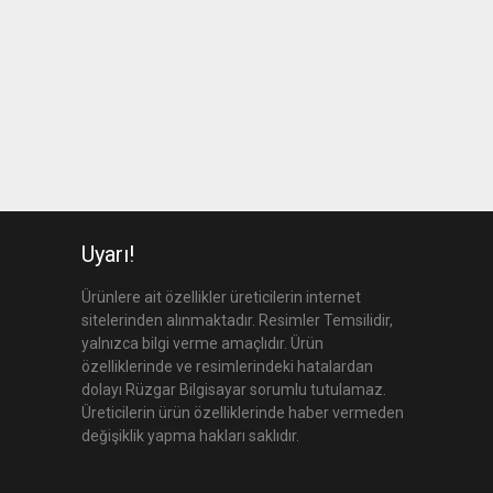
Uyarı!
Ürünlere ait özellikler üreticilerin internet
sitelerinden alınmaktadır. Resimler Temsilidir,
yalnızca bilgi verme amaçlıdır. Ürün
özelliklerinde ve resimlerindeki hatalardan
dolayı Rüzgar Bilgisayar sorumlu tutulamaz.
Üreticilerin ürün özelliklerinde haber vermeden
değişiklik yapma hakları saklıdır.