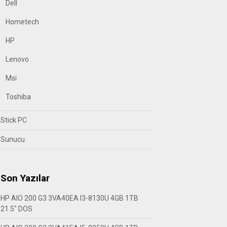
Dell
Hometech
HP
Lenovo
Msi
Toshiba
Stick PC
Sunucu
Son Yazılar
HP AIO 200 G3 3VA40EA I3-8130U 4GB 1TB
21.5″ DOS