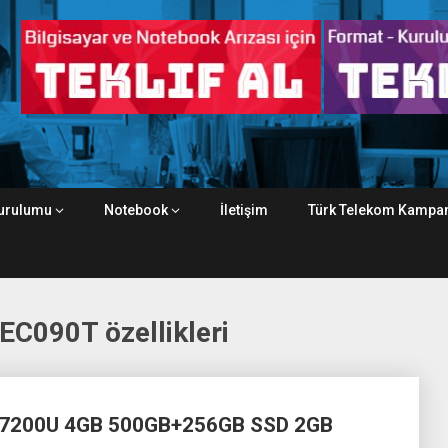
urulumu
Notebook
İletişim
Türk Telekom Kampan
C090T özellikleri
-7200U 4GB 500GB+256GB SSD 2GB