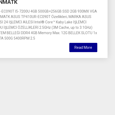
UNMATK
-EC090T I5-7200U 4GB 500GB+256GB SSD 2GB 930MX VGA
MATK ASUS TP410UR-EC090T Özellikleri; MARKA ASUS
 24 İŞLEMCİ AİLESİ Intel® Core™ Kaby Lake İŞLEMCİ
U İŞLEMCİ ÖZELLİKLERİ 2.5GHz (3M Cache, up to 3.1GHz)
TEM BELLEĞİ DDR4 4GB Memory Max. 12G BELLEK SLOTU 1x
TA 500G 5400RPM 2.5
Read More