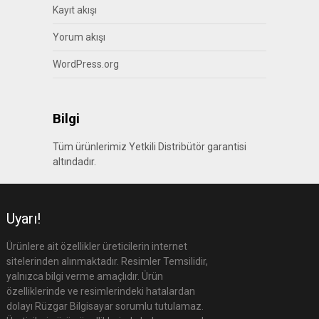
Kayıt akışı
Yorum akışı
WordPress.org
Bilgi
Tüm ürünlerimiz Yetkili Distribütör garantisi
altındadır.
Uyarı!
Ürünlere ait özellikler üreticilerin internet
sitelerinden alınmaktadır. Resimler Temsilidir,
yalnızca bilgi verme amaçlıdır. Ürün
özelliklerinde ve resimlerindeki hatalardan
dolayı Rüzgar Bilgisayar sorumlu tutulamaz.