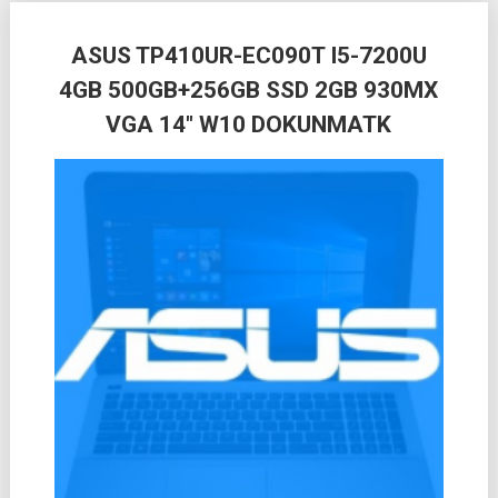
Posts
ASUS TP410UR-EC090T I5-7200U
navigation
4GB 500GB+256GB SSD 2GB 930MX
VGA 14″ W10 DOKUNMATK