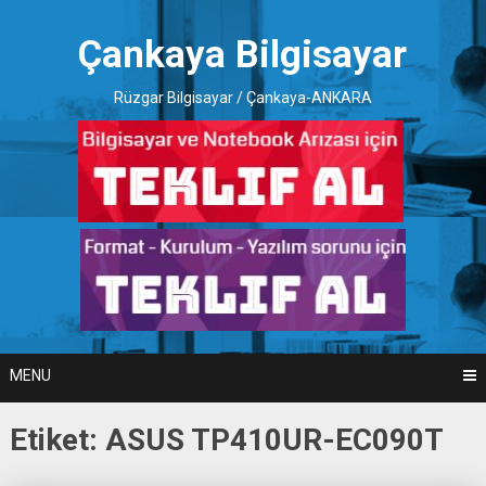
Skip
to
Çankaya Bilgisayar
content
Rüzgar Bilgisayar / Çankaya-ANKARA
MENU
Etiket:
ASUS TP410UR-EC090T