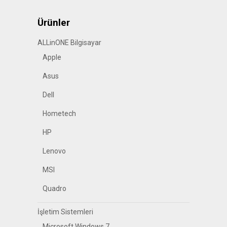
Ürünler
ALLinONE Bilgisayar
Apple
Asus
Dell
Hometech
HP
Lenovo
MSI
Quadro
İşletim Sistemleri
Microsoft Windows 7