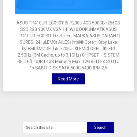
ASUS TP410UR-EC090T I5-7200U 4GB 500GB+256GB
SSD 2GB 930MX VGA 14″ W10 DOKUNMATK ASUS
TP410UR-EC090T Özellikleri; MARKA ASUS GARANTİ
SÜRESİ 24 İŞLEMCİ AİLESİ Intel® Core™ Kaby Lake
İŞLEMCİ MODELİ i5-7200U İŞLEMCİ ÖZELLİKLERİ
2.5GHz (3M Cache, up to 3.1GHz) CHIPSET – SİSTEM
BELLEĞİ DDR4 4GB Memory Max. 12G BELLEK SLOTU
1x SABİT DİSK SATA 500G 5400RPM 2.5
Read More