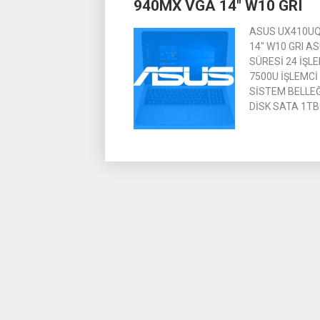
940MX VGA 14″ W10 GRI
ASUS UX410UQ
14″ W10 GRI A
SÜRESİ 24 İŞLE
7500U İŞLEMCİ 
SİSTEM BELLEĞ
DİSK SATA 1TB