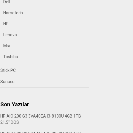
Dell
Hometech
HP
Lenovo
Msi
Toshiba
Stick PC
Sunucu
Son Yazılar
HP AIO 200 G3 3VA40EA I3-8130U 4GB 1TB
21.5″ DOS