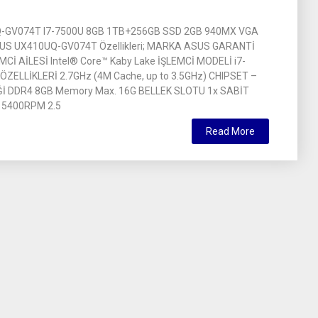
-GV074T I7-7500U 8GB 1TB+256GB SSD 2GB 940MX VGA
SUS UX410UQ-GV074T Özellikleri; MARKA ASUS GARANTİ
MCİ AİLESİ Intel® Core™ Kaby Lake İŞLEMCİ MODELİ i7-
ÖZELLİKLERİ 2.7GHz (4M Cache, up to 3.5GHz) CHIPSET –
İ DDR4 8GB Memory Max. 16G BELLEK SLOTU 1x SABİT
 5400RPM 2.5
Read More