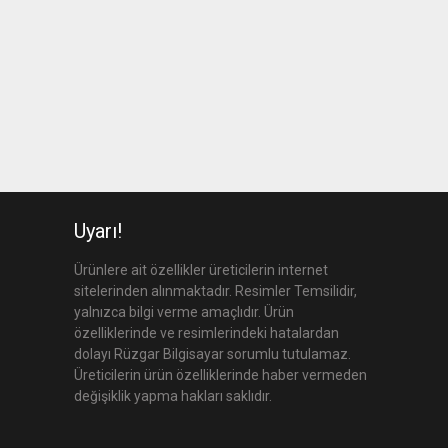
Uyarı!
Ürünlere ait özellikler üreticilerin internet
sitelerinden alınmaktadır. Resimler Temsilidir,
yalnızca bilgi verme amaçlıdır. Ürün
özelliklerinde ve resimlerindeki hatalardan
dolayı Rüzgar Bilgisayar sorumlu tutulamaz.
Üreticilerin ürün özelliklerinde haber vermeden
değişiklik yapma hakları saklıdır.