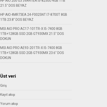
HP AIO 200 G3 3VA41EA I5-8250U 4GB 1TB
21.5″ DOS BEYAZ
HP AIO 4MR73EA 24-F0025NT I7-8700T 8GB
1TB 23.8″ DOS BEYAZ
MSI AIO PRO AC17-101TR-X I5-7400 8GB
1TB+128GB SSD 2GB GT930MX 21.5″ DOS
DOKUN
MSI AIO PRO AE93-201TR-X I5-7400 8GB
1TB+128GB SSD 2GB GT930MX 23.6″ DOS
DOKUN
Üst veri
Giriş
Kayıt akışı
Yorum akışı