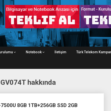
urulumu
Notebook
İletişim
Türk Telekom Kampan
GV074T hakkında
-7500U 8GB 1TB+256GB SSD 2GB