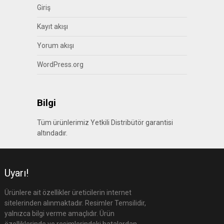
Giriş
Kayıt akışı
Yorum akışı
WordPress.org
Bilgi
Tüm ürünlerimiz Yetkili Distribütör garantisi
altındadır.
Uyarı!
Ürünlere ait özellikler üreticilerin internet
sitelerinden alınmaktadır. Resimler Temsilidir,
yalnızca bilgi verme amaçlıdır. Ürün