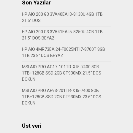
Son Yazılar
HP AIO 200 G3 3VA40EA I3-8130U 4GB 1TB
21.5″ DOS
HP AIO 200 G3 3VA41EA I5-8250U 4GB 1TB
21.5″ DOS BEYAZ
HP AIO 4MR73EA 24-F0025NT I7-8700T 8GB
1TB 23.8″ DOS BEYAZ
MSI AIO PRO AC17-101TR-X I5-7400 8GB
1TB+128GB SSD 2GB GT930MX 21.5″ DOS
DOKUN
MSI AIO PRO AE93-201TR-X I5-7400 8GB
1TB+128GB SSD 2GB GT930MX 23.6″ DOS
DOKUN
Üst veri