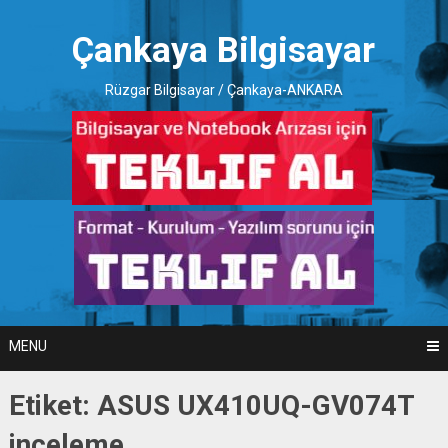
Skip
to
Çankaya Bilgisayar
content
Rüzgar Bilgisayar / Çankaya-ANKARA
MENU
Etiket:
ASUS UX410UQ-GV074T
inceleme