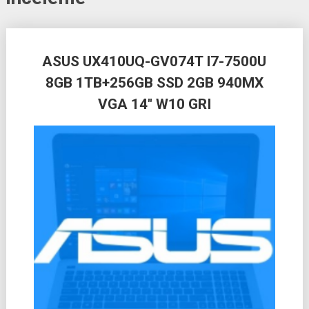
Posts
ASUS UX410UQ-GV074T I7-7500U
navigation
8GB 1TB+256GB SSD 2GB 940MX
VGA 14″ W10 GRI