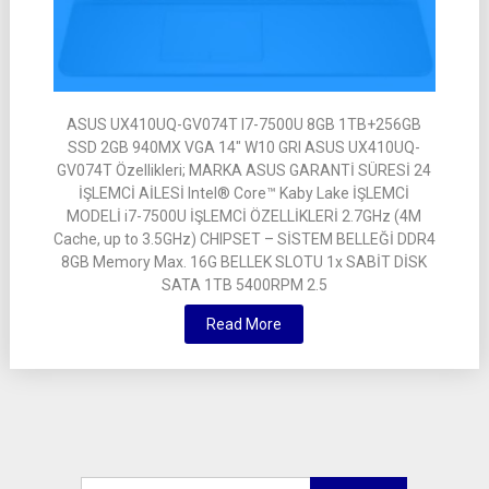
ASUS UX410UQ-GV074T I7-7500U 8GB 1TB+256GB
SSD 2GB 940MX VGA 14″ W10 GRI ASUS UX410UQ-
GV074T Özellikleri; MARKA ASUS GARANTİ SÜRESİ 24
İŞLEMCİ AİLESİ Intel® Core™ Kaby Lake İŞLEMCİ
MODELİ i7-7500U İŞLEMCİ ÖZELLİKLERİ 2.7GHz (4M
Cache, up to 3.5GHz) CHIPSET – SİSTEM BELLEĞİ DDR4
8GB Memory Max. 16G BELLEK SLOTU 1x SABİT DİSK
SATA 1TB 5400RPM 2.5
Read More