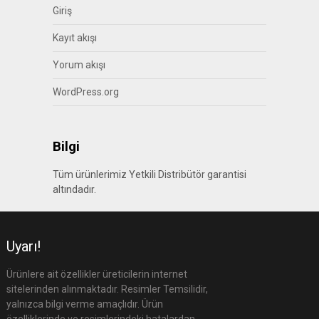
Giriş
Kayıt akışı
Yorum akışı
WordPress.org
Bilgi
Tüm ürünlerimiz Yetkili Distribütör garantisi
altındadır.
Uyarı!
Ürünlere ait özellikler üreticilerin internet
sitelerinden alınmaktadır. Resimler Temsilidir,
yalnızca bilgi verme amaçlıdır. Ürün