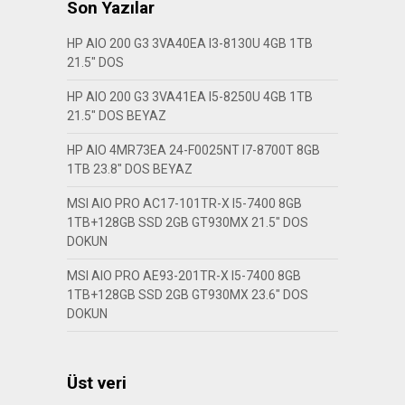
Son Yazılar
HP AIO 200 G3 3VA40EA I3-8130U 4GB 1TB
21.5″ DOS
HP AIO 200 G3 3VA41EA I5-8250U 4GB 1TB
21.5″ DOS BEYAZ
HP AIO 4MR73EA 24-F0025NT I7-8700T 8GB
1TB 23.8″ DOS BEYAZ
MSI AIO PRO AC17-101TR-X I5-7400 8GB
1TB+128GB SSD 2GB GT930MX 21.5″ DOS
DOKUN
MSI AIO PRO AE93-201TR-X I5-7400 8GB
1TB+128GB SSD 2GB GT930MX 23.6″ DOS
DOKUN
Üst veri