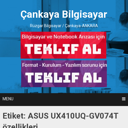
Skip
to
Çankaya Bilgisayar
content
Rüzgar Bilgisayar / Çankaya-ANKARA
MENU
Etiket:
ASUS UX410UQ-GV074T
özellikleri