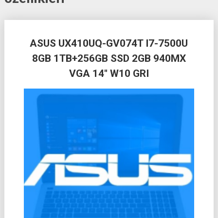
Posts
ASUS UX410UQ-GV074T I7-7500U
navigation
8GB 1TB+256GB SSD 2GB 940MX
VGA 14″ W10 GRI