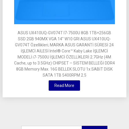
ASUS UX410UQ-GV074T I7-7500U 8GB 1TB+256GB
SSD 2GB 940MX VGA 14″ W10 GRI ASUS UX410UQ-
GV074T Özellikleri; MARKA ASUS GARANTİ SÜRESİ 24
İŞLEMCİ AİLESİ Intel® Core™ Kaby Lake İŞLEMCİ
MODELİ i7-7500U İŞLEMCİ ÖZELLİKLERİ 2.7GHz (4M
Cache, up to 3.5GHz) CHIPSET – SİSTEM BELLEĞİ DDR4
8GB Memory Max. 16G BELLEK SLOTU 1x SABİT DİSK
SATA 1TB 5400RPM 2.5
Read More