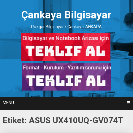
Skip
to
Çankaya Bilgisayar
content
Rüzgar Bilgisayar / Çankaya-ANKARA
MENU
Etiket:
ASUS UX410UQ-GV074T