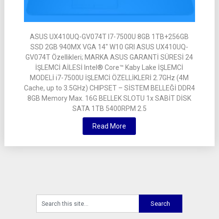
ASUS UX410UQ-GV074T I7-7500U 8GB 1TB+256GB
SSD 2GB 940MX VGA 14″ W10 GRI ASUS UX410UQ-
GV074T Özellikleri; MARKA ASUS GARANTİ SÜRESİ 24
İŞLEMCİ AİLESİ Intel® Core™ Kaby Lake İŞLEMCİ
MODELİ i7-7500U İŞLEMCİ ÖZELLİKLERİ 2.7GHz (4M
Cache, up to 3.5GHz) CHIPSET – SİSTEM BELLEĞİ DDR4
8GB Memory Max. 16G BELLEK SLOTU 1x SABİT DİSK
SATA 1TB 5400RPM 2.5
Read More