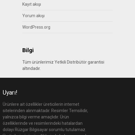
Kayıt akışı
Yorum akışı
WordPress.org
Bilgi
Tüm ürünlerimiz Yetkili Distribütör garantisi
altındadır.
Uyarı!
Ürünlere ait özellikler üreticilerin internet
sitelerinden alınmaktadır. Resimler Temsilidir,
yalnızca bilgi verme amaçlıdır. Ürün
özelliklerinde ve resimlerindeki hatalardan
dolayı Rüzgar Bilgisayar sorumlu tutulamaz.