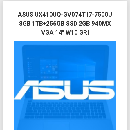
Posts
ASUS UX410UQ-GV074T I7-7500U
navigation
8GB 1TB+256GB SSD 2GB 940MX
VGA 14″ W10 GRI