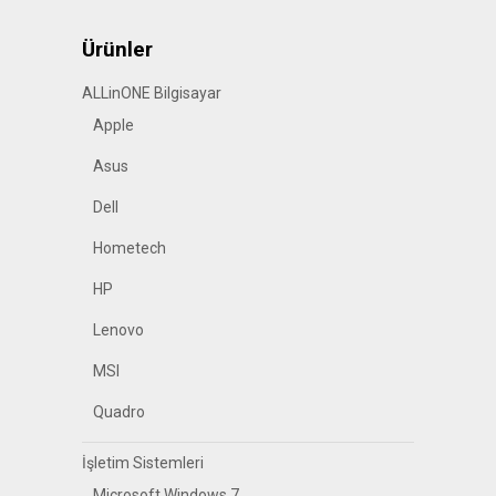
Ürünler
ALLinONE Bilgisayar
Apple
Asus
Dell
Hometech
HP
Lenovo
MSI
Quadro
İşletim Sistemleri
Microsoft Windows 7