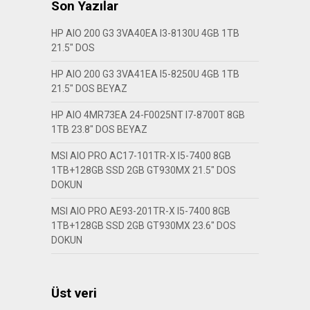
Son Yazılar
HP AIO 200 G3 3VA40EA I3-8130U 4GB 1TB
21.5″ DOS
HP AIO 200 G3 3VA41EA I5-8250U 4GB 1TB
21.5″ DOS BEYAZ
HP AIO 4MR73EA 24-F0025NT I7-8700T 8GB
1TB 23.8″ DOS BEYAZ
MSI AIO PRO AC17-101TR-X I5-7400 8GB
1TB+128GB SSD 2GB GT930MX 21.5″ DOS
DOKUN
MSI AIO PRO AE93-201TR-X I5-7400 8GB
1TB+128GB SSD 2GB GT930MX 23.6″ DOS
DOKUN
Üst veri