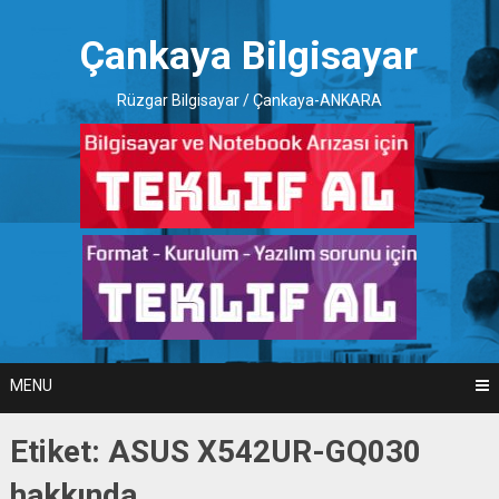
Skip
to
Çankaya Bilgisayar
content
Rüzgar Bilgisayar / Çankaya-ANKARA
MENU
Etiket:
ASUS X542UR-GQ030
hakkında