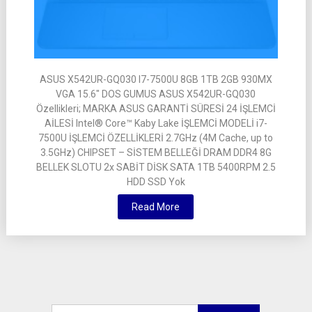
ASUS X542UR-GQ030 I7-7500U 8GB 1TB 2GB 930MX
VGA 15.6″ DOS GUMUS ASUS X542UR-GQ030
Özellikleri; MARKA ASUS GARANTİ SÜRESİ 24 İŞLEMCİ
AİLESİ Intel® Core™ Kaby Lake İŞLEMCİ MODELİ i7-
7500U İŞLEMCİ ÖZELLİKLERİ 2.7GHz (4M Cache, up to
3.5GHz) CHIPSET – SİSTEM BELLEĞİ DRAM DDR4 8G
BELLEK SLOTU 2x SABİT DİSK SATA 1TB 5400RPM 2.5
HDD SSD Yok
Read More