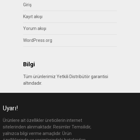
Giriş
Kayıt akışı
Yorum akışı
WordPress.org
Bilgi
Tüm ürünlerimiz Yetkili Distribütör garantisi
altındadır.
Uyarı!
Ürünlere ait özellikler üreticilerin internet
sitelerinden alınmaktadır. Resimler Temsilidir,
yalnızca bilgi verme amaçlıdır. Ürün