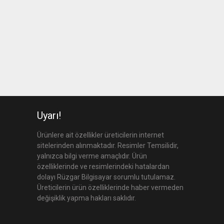
Uyarı!
Ürünlere ait özellikler üreticilerin internet
sitelerinden alınmaktadır. Resimler Temsilidir,
yalnızca bilgi verme amaçlıdır. Ürün
özelliklerinde ve resimlerindeki hatalardan
dolayı Rüzgar Bilgisayar sorumlu tutulamaz.
Üreticilerin ürün özelliklerinde haber vermeden
değişiklik yapma hakları saklıdır.