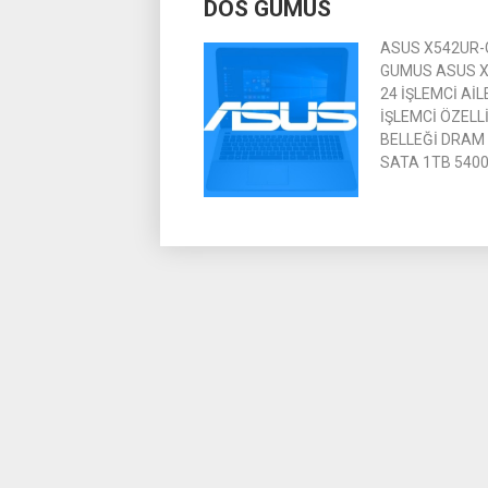
DOS GUMUS
ASUS X542UR-G
GUMUS ASUS X5
24 İŞLEMCİ AİL
İŞLEMCİ ÖZELLİ
BELLEĞİ DRAM 
SATA 1TB 5400