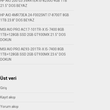
HP AIO 200 G3 3VA41EA I5-8250U 4GB 1TB
21.5″ DOS BEYAZ
HP AIO 4MR73EA 24-F0025NT I7-8700T 8GB
1TB 23.8″ DOS BEYAZ
MSI AIO PRO AC17-101TR-X I5-7400 8GB
1TB+128GB SSD 2GB GT930MX 21.5″ DOS
DOKUN
MSI AIO PRO AE93-201TR-X I5-7400 8GB
1TB+128GB SSD 2GB GT930MX 23.6″ DOS
DOKUN
Üst veri
Giriş
Kayıt akışı
Yorum akışı