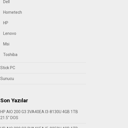
Dell
Hometech
HP
Lenovo
Msi
Toshiba
Stick PC
Sunucu
Son Yazılar
HP AIO 200 G3 3VA40EA I3-8130U 4GB 1TB
21.5″ DOS