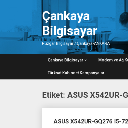
Skip
to
Çankaya
content
Bilgisayar
Rüzgar Bilgisayar / Çankaya-ANKARA
Çankaya Bilgisayar
Modem ve Ağ K
Türksat Kablonet Kampanyalar
Etiket:
ASUS X542UR-GQ
Posts
ASUS X542UR-GQ276 I5-72
navigation