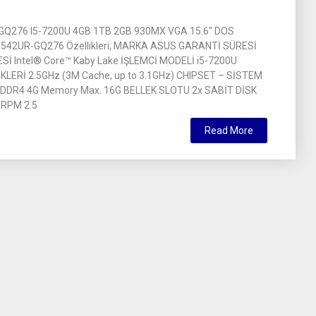
Q276 I5-7200U 4GB 1TB 2GB 930MX VGA 15.6″ DOS
42UR-GQ276 Özellikleri; MARKA ASUS GARANTİ SÜRESİ
ESİ Intel® Core™ Kaby Lake İŞLEMCİ MODELİ i5-7200U
KLERİ 2.5GHz (3M Cache, up to 3.1GHz) CHIPSET – SİSTEM
DDR4 4G Memory Max. 16G BELLEK SLOTU 2x SABİT DİSK
RPM 2.5
Read More