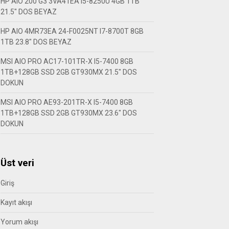
HP AIO 200 G3 3VA41EA I5-8250U 4GB 1TB
21.5″ DOS BEYAZ
HP AIO 4MR73EA 24-F0025NT I7-8700T 8GB
1TB 23.8″ DOS BEYAZ
MSI AIO PRO AC17-101TR-X I5-7400 8GB
1TB+128GB SSD 2GB GT930MX 21.5″ DOS
DOKUN
MSI AIO PRO AE93-201TR-X I5-7400 8GB
1TB+128GB SSD 2GB GT930MX 23.6″ DOS
DOKUN
Üst veri
Giriş
Kayıt akışı
Yorum akışı