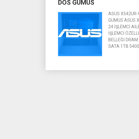
DOS GUMUS
ASUS X542UR-G
GUMUS ASUS X5
24 İŞLEMCİ AİL
İŞLEMCİ ÖZELLİ
BELLEĞİ DRAM 
SATA 1TB 5400