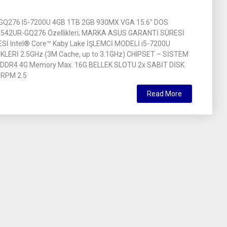
Q276 I5-7200U 4GB 1TB 2GB 930MX VGA 15.6″ DOS
42UR-GQ276 Özellikleri; MARKA ASUS GARANTİ SÜRESİ
ESİ Intel® Core™ Kaby Lake İŞLEMCİ MODELİ i5-7200U
KLERİ 2.5GHz (3M Cache, up to 3.1GHz) CHIPSET – SİSTEM
DDR4 4G Memory Max. 16G BELLEK SLOTU 2x SABİT DİSK
RPM 2.5
Read More