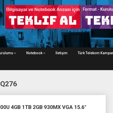
urulumu
Notebook
İletişim
Türk Telekom Kampan
GQ276
00U 4GB 1TB 2GB 930MX VGA 15.6″