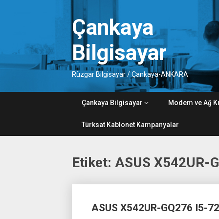
Skip
to
Çankaya
content
Bilgisayar
Rüzgar Bilgisayar / Çankaya-ANKARA
Çankaya Bilgisayar
Modem ve Ağ K
Türksat Kablonet Kampanyalar
Etiket:
ASUS X542UR-
Posts
ASUS X542UR-GQ276 I5-72
navigation