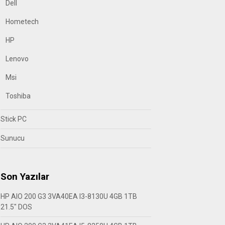
Dell
Hometech
HP
Lenovo
Msi
Toshiba
Stick PC
Sunucu
Son Yazılar
HP AIO 200 G3 3VA40EA I3-8130U 4GB 1TB
21.5″ DOS