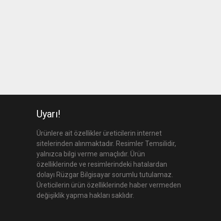
Uyarı!
Ürünlere ait özellikler üreticilerin internet
sitelerinden alınmaktadır. Resimler Temsilidir,
yalnızca bilgi verme amaçlıdır. Ürün
özelliklerinde ve resimlerindeki hatalardan
dolayı Rüzgar Bilgisayar sorumlu tutulamaz.
Üreticilerin ürün özelliklerinde haber vermeden
değişiklik yapma hakları saklıdır.