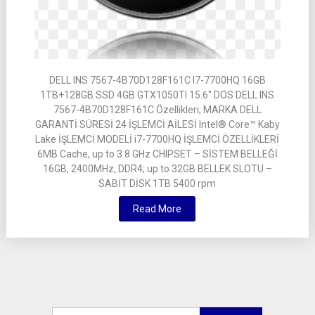
DELL INS 7567-4B70D128F161C I7-7700HQ 16GB
1TB+128GB SSD 4GB GTX1050TI 15.6″ DOS DELL INS
7567-4B70D128F161C Özellikleri; MARKA DELL
GARANTİ SÜRESİ 24 İŞLEMCİ AİLESİ Intel® Core™ Kaby
Lake İŞLEMCİ MODELİ i7-7700HQ İŞLEMCİ ÖZELLİKLERİ
6MB Cache, up to 3.8 GHz CHIPSET – SİSTEM BELLEĞİ
16GB, 2400MHz, DDR4; up to 32GB BELLEK SLOTU –
SABİT DİSK 1TB 5400 rpm
Read More