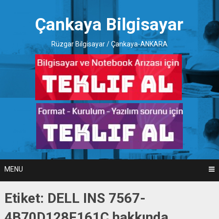
Skip
to
Çankaya Bilgisayar
content
Rüzgar Bilgisayar / Çankaya-ANKARA
MENU
Etiket:
DELL INS 7567-
4B70D128F161C hakkında