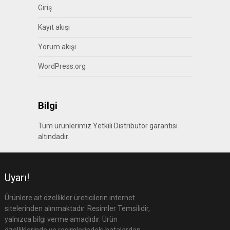
Giriş
Kayıt akışı
Yorum akışı
WordPress.org
Bilgi
Tüm ürünlerimiz Yetkili Distribütör garantisi
altındadır.
Uyarı!
Ürünlere ait özellikler üreticilerin internet
sitelerinden alınmaktadır. Resimler Temsilidir,
yalnızca bilgi verme amaçlıdır. Ürün